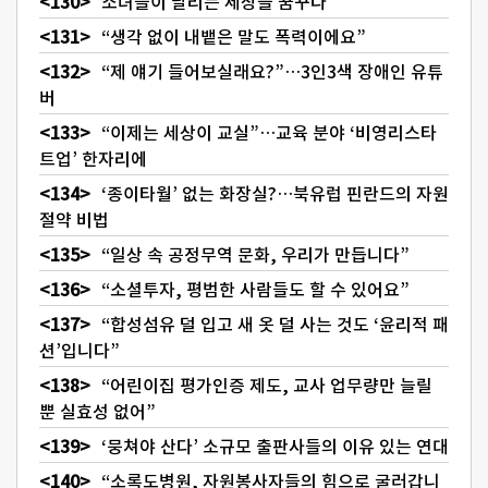
소녀들이 달리는 세상을 꿈꾸다
“생각 없이 내뱉은 말도 폭력이에요”
“제 얘기 들어보실래요?”…3인3색 장애인 유튜
버
“이제는 세상이 교실”…교육 분야 ‘비영리스타
트업’ 한자리에
‘종이타월’ 없는 화장실?…북유럽 핀란드의 자원
절약 비법
“일상 속 공정무역 문화, 우리가 만듭니다”
“소셜투자, 평범한 사람들도 할 수 있어요”
“합성섬유 덜 입고 새 옷 덜 사는 것도 ‘윤리적 패
션’입니다”
“어린이집 평가인증 제도, 교사 업무량만 늘릴
뿐 실효성 없어”
‘뭉쳐야 산다’ 소규모 출판사들의 이유 있는 연대
“소록도병원, 자원봉사자들의 힘으로 굴러갑니