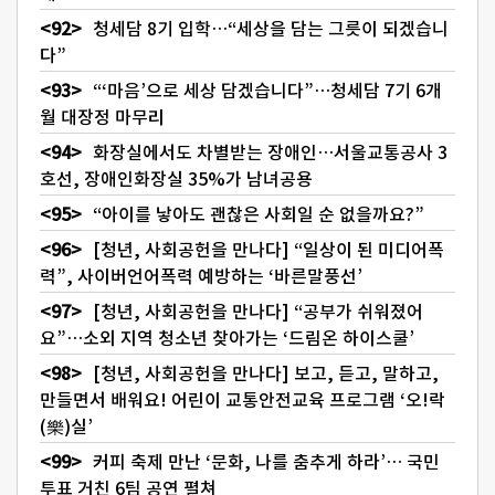
청세담 8기 입학…“세상을 담는 그릇이 되겠습니
다”
“‘마음’으로 세상 담겠습니다”…청세담 7기 6개
월 대장정 마무리
화장실에서도 차별받는 장애인…서울교통공사 3
호선, 장애인화장실 35%가 남녀공용
“아이를 낳아도 괜찮은 사회일 순 없을까요?”
[청년, 사회공헌을 만나다] “일상이 된 미디어폭
력”, 사이버언어폭력 예방하는 ‘바른말풍선’
[청년, 사회공헌을 만나다] “공부가 쉬워졌어
요”…소외 지역 청소년 찾아가는 ‘드림온 하이스쿨’
[청년, 사회공헌을 만나다] 보고, 듣고, 말하고,
만들면서 배워요! 어린이 교통안전교육 프로그램 ‘오!락
(樂)실’
커피 축제 만난 ‘문화, 나를 춤추게 하라’… 국민
투표 거친 6팀 공연 펼쳐