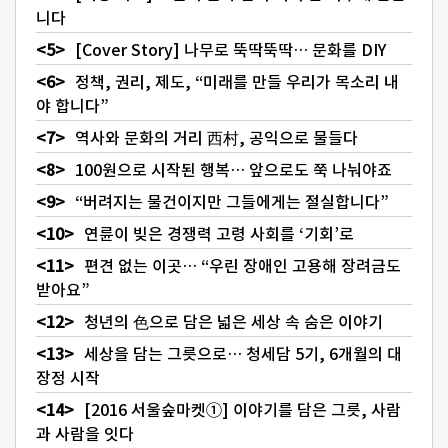
니다
[Cover Story] 나무로 뚝딱뚝딱… 문화를 DIY
정책, 권리, 제도, “미래를 만들 우리가 목소리 내
야 합니다”
역사와 문화의 거리 西村, 공익으로 물들다
100원으로 시작된 행복… 앞으로도 쭉 나눠야죠
“버려지는 물건이지만 그들에게는 절실합니다”
연륜이 빚은 경쟁력 고령 사회를 ‘기회’로
편견 없는 이곳… “우린 장애인 고용해 장려금도
받아요”
청년의 色으로 담은 넓은 세상 속 숨은 이야기
세상을 담는 그릇으로… 청세담 5기, 6개월의 대
장정 시작
[2016 서울숲마켓①] 이야기를 담은 그릇, 사람
과 사람을 잇다