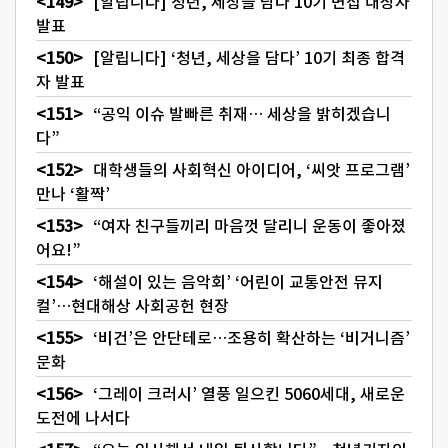
[알립니다] 청년, 세상을 담다 10기 면접 대상자
발표
[알립니다] ‘청년, 세상을 담다’ 10기 최종 합격
자 발표
“공익 이슈 발빠른 취재… 세상을 밝히겠습니
다”
대학생들의 사회혁신 아이디어, ‘씨앗 프로그램’
만나 ‘활짝’
“여자 친구들끼리 마음껏 달리니 운동이 좋아졌
어요!”
‘해설이 있는 음악회’ ‘어린이 교통안전 뮤지
컬’…현대해상 사회공헌 현장
‘비건’은 안단테로…조용히 확산하는 ‘비거니즘’
문화
‘그레이 크러시’ 열풍 일으킨 5060세대, 새로운
도전에 나서다