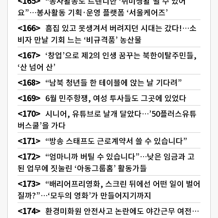
“봉사활동도 트렌디한 ‘취미생활’될 수 있어
요”…봉사활동 기획·운영 플랫폼 ‘서울케어즈’
흠집 있고 못생겨서 버려지던 시대는 갔다!…소
비자 만날 기회 느는 ‘비규격품’ 농산물
‘창업’으로 제2의 인생 꿈꾸는 북한이탈주민들,
‘산 넘어 산’
“남북 청년들 한 테이블에 앉는 날 기다려”
6월 민주항쟁, 여성 투사들도 그곳에 있었다
시니어, 유튜브로 날개 달았다…’50플러스유튜
버스쿨’을 가다
“방송 스태프도 근로계약서 쓸 수 있습니다”
“엄마니까 버틸 수 있습니다”…낮은 임금과 고
된 업무에 짓눌린 ‘아동그룹홈’ 활동가들
“배리어프리영화, 스크린 뒤에선 어떤 일이 벌어
질까?”…‘모두의 영화’가 만들어지기까지
환경미화원 안전사고 논란에도 야간근무 여전…