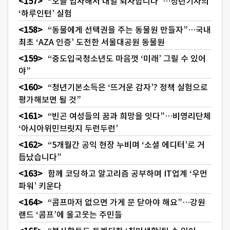
“오늘 입사해서 내일 퇴사합니다”…청년기자의
‘하루인턴’ 실험
“동물에게 선택권을 주는 동물원 만들자”…국내
최초 ‘AZA 인증’ 도전한 서울대공원 동물원
“중도입국청소년도 마음껏 ‘미래’ 그릴 수 있어
야”
“청년기본소득은 ‘뜨거운 감자’? 정책 실험으로
평가해보면 될 것”
“빈곤 여성들의 꿈과 희망을 잇다”…비영리단체
‘아시아위민브릿지 두런두런’
“5개월간 공익 현장 누비며 ‘소셜 에디터’로 거
듭났습니다”
함께 코딩하고 알고리즘 공부하며 IT업계 ‘우먼
파워’ 키운다
“콤프마저 없으면 가게 문 닫아야 해요”…강원
랜드 ‘콤프’에 울고웃는 주민들