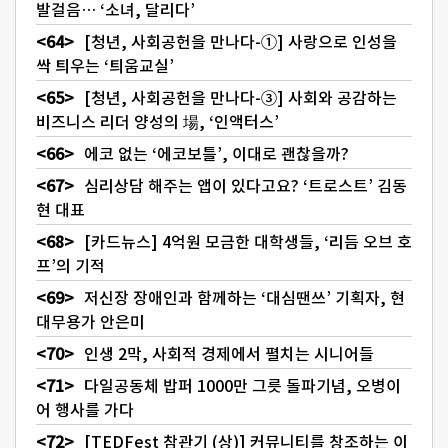
발걸음… ‘소녀, 달리다’
[청년, 사회공헌을 만나다-①] 사랑으로 인성을
싹 틔우는 ‘틔움교실’
[청년, 사회공헌을 만나다-③] 사회와 공감하는
비즈니스 리더 양성의 場, ‘인액터스’
에코 없는 ‘에코보틀’, 이대로 괜찮을까?
심리상담 해주는 앱이 있다고요? ‘트로스트’ 김동
현 대표
[카드뉴스] 4억원 모금한 대학생들, ‘리듬 오브 호
프’의 기적
저신장 장애인과 함께하는 ‘대심땐쓰’ 기획자, 현
대무용가 안은미
인생 2막, 사회적 경제에서 펼치는 시니어들
다일공동체 밥퍼 1000만 그릇 돌파기념, 오병이
어 행사를 가다
[TEDFest 참관기 (상)] 커뮤니티를 창조하는 이