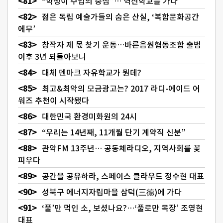
“학생이 수업의 중심”… 혁신학교를 가다
젊은 독립 예술가들의 숨은 산실, ‘복합문화공간
에무’
창작자 제 몫 찾기 운동…바른음원협동조합 출범
이후 3년 되돌아보니
대체 덴마크 자유학교가 뭔데?
최고&최악의 모금광고는? 2017 라디-에이드 어
워즈 추천이 시작됐다
대한민국 환경미화원의 24시
“우리는 14년째, 11개월 단기 계약직 신분”
관악FM 13주년… 공동체라디오, 지역사회를 꽃
피우다
공간을 공유하라, 스페이스 클라우드 정수현 대표
성북구 에너지자립마을 삼덕(三德)에 가다
‘풀’만 먹인 소, 보셨나요?…‘풀로만 목장’ 조영현
대표