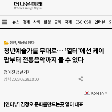
뉴스
경제
사회
환경
공익
국제
ESG·CSR
인터뷰
오
청년, 세상을 담다
청년예술가를 무대로… ‘열터’에선 케이
팝부터 전통음악까지 볼 수 있다
정예진 청년기자
입력 2023.08.28.
10:00
Korean
▼
[인터뷰] 김정오 문화를만드는곳 열터 대표