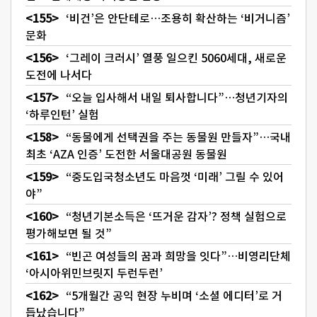
‘비건’은 안단테로…조용히 확산하는 ‘비거니즘’
문화
‘그레이 크러시’ 열풍 일으킨 5060세대, 새로운
도전에 나서다
“오늘 입사해서 내일 퇴사합니다”…청년기자의
‘하루인턴’ 실험
“동물에게 선택권을 주는 동물원 만들자”…국내
최초 ‘AZA 인증’ 도전한 서울대공원 동물원
“중도입국청소년도 마음껏 ‘미래’ 그릴 수 있어
야”
“청년기본소득은 ‘뜨거운 감자’? 정책 실험으로
평가해보면 될 것”
“빈곤 여성들의 꿈과 희망을 잇다”…비영리단체
‘아시아위민브릿지 두런두런’
“5개월간 공익 현장 누비며 ‘소셜 에디터’로 거
듭났습니다”