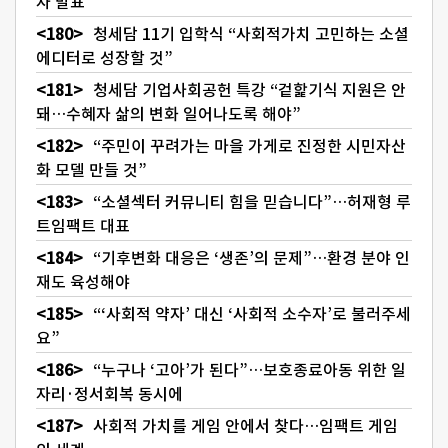
자 발표
청세담 11기 입학식 “사회적가치 고민하는 소셜
에디터로 성장할 것”
청세담 기업사회공헌 특강 “겉핥기식 지원은 안
돼…수혜자 삶의 변화 일어나도록 해야”
“주민이 꾸려가는 마을 가게로 진정한 시민자산
화 모델 만들 것”
“소셜섹터 커뮤니티 힘을 믿습니다”…허재형 루
트임팩트 대표
“기후변화 대응은 ‘생존’의 문제”…환경 분야 인
재도 육성해야
“‘사회적 약자’ 대신 ‘사회적 소수자’로 불러주세
요”
“누구나 ‘고아’가 된다”…보호종료아동 위한 일
자리·정서회복 동시에
사회적 가치를 게임 안에서 찾다…임팩트 게임