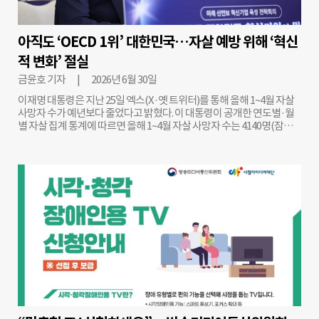
아직도 ‘OECD 1위’ 대한민국…자살 예방 위해 ‘혁신
적 변화’ 절실
금윤호 기자
2026년 6월 30일
이재명 대통령은 지난 25일 엑스(X·옛 트위터)를 통해 올해 1~4월 자살
사망자 수가 예년보다 줄었다고 밝혔다. 이 대통령이 공개한 연도별·월
별 자살 집계 통계에 따르면 올해 1~4월 자살 사망자 수는 4140명(잠정
장
치)으로 집계됐다. 이는 지난해 동기 대비(4751명)보다 611명, 2024년 같
은 기간(5323명)보다 1183명 감소한 수치다. 앞서 정부는 이 대통령이
“자살은 사회적 재난”이라고 말한 뒤 지난해 12월 국무조정실 산하 ‘범
부처 자살대책 추진본부’(생명지킴추진본부)룰 설치했다. 정부는 올해
자살자를 1000명 줄인다는 목표 아래 ‘천명 지킴 프로젝트’를 진행하는
등 관계부처 합동으로 자살 예방 정책을 추진 중이다. 이처럼 국가적 차
원에서 자살을 막기 위한 관심과 노력이 이뤄지고 있다. 그러나 우리나라
는 경제협력개발기구(OECD) 자살률 1위라는 오명을 좀처럼 벗어던지
지 못하고 있다. 2023년 통계 기준 우리나라 자살 사망자는 1만3978명으
로 집계됐다. 인구 10만 명당 자살 사망자는 27.3명으로, OECD 평균 사망
자 11.0명보다 2.4배나 높다. 2024년 통계 기준으로는 1만4439명, 인구
10만 명당 28.3명으로 나타나 전년 대비 461명(3.3%) 늘었다. 이에 정부
는 범부처 차원의 자살 예방 정책을 시행하고 있다. 하지만 자살 예방 활
동을 펼치고 있는 관계자의 시선은 냉정했다. 이윤호 안전생활실천시민
연합(안실련) 사무처장은 ‘조직 시스템 개편’을 가장 먼저 언급했다. 이