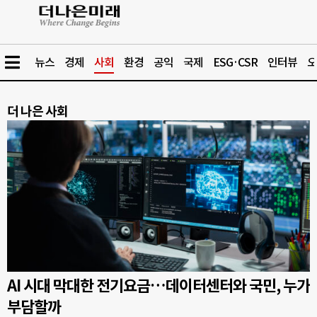
뉴스
경제
사회
환경
공익
국제
ESG·CSR
인터뷰
오
더 나은 사회
AI 시대 막대한 전기요금…데이터센터와 국민, 누가
부담할까