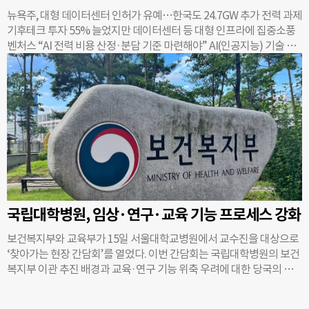
뉴욕주, 대형 데이터센터 인허가 유예…한국도 24.7GW 추가 전력 과제
기후테크 투자 55% 늘었지만 데이터센터 등 대형 인프라에 집중소풍
벤처스 “AI 전력 비용 산정·분담 기준 마련해야” AI(인공지능) 기술 도
입으로 전력 수요가 늘어나면서 전력을 공급하기 위한 발전소와 송전
망을 새로 구축한다면 그 비용은 누가 내야 할까. 데이터센터 기업이 내
야 한다는 의견과 국민이 전기요금으로 나눠 내야 한다는 주장이 맞서
는 가운데, 기업이 전력망을 거치지 않고 자체 가스발전소를 짓는 움직
임도 나타나고 있다. 임팩트 투자사 소풍벤처스는 최근 발표한 ‘바이위
클리 브리핑(BI-WEEKLY BRIEFING)’에서 미국 뉴욕주의 데이터센터
허가 보류 조치와 국내 메가프로젝트에서 예상되는 24.7기가와트(GW)
의 추가 전력 수요를 바탕으로 전력·기후테크 시장의 주요 현안을 분석
했다. ◇ 뉴욕주, 50MW 이상 데이터센터 허가 유예…전력망 비용 귀속
논의 미국 뉴욕주는 지난 7월 14일 50메가와트(MW) 이상 대형 데이터
국립대학병원, 임상·연구·교육 기능 프로세스 강화
센터의 일부 신규·확장 사업에 대한 허가 절차를 일시적으로 보류하는
행정명령을 발표했다. 미국에서 주 정부가 데이터센터 허가를 보류한
보건복지부와 교육부가 15일 서울대학교병원에서 교수진을 대상으로
첫 사례다. 50MW는 약 4만 가구가 사용하는 전력과 비슷한 규모다. 일
‘찾아가는 현장 간담회’를 열었다. 이번 간담회는 국립대학병원의 보건
반적인 상업용 데이터센터보다 여러 건물을 한곳에 모아 짓는 초대형
복지부 이관 추진 배경과 교육·연구 기능 위축 우려에 대한 당국의 입
AI 데이터센터가 주된 대상이다. 현재
장을 전달하기 위해 마련됐다. 정부는 이번 국립대학병원의 관리체계
개편이 임상과 교육, 연구 기능을 보다 체계적으로 지원하기 위한 취지