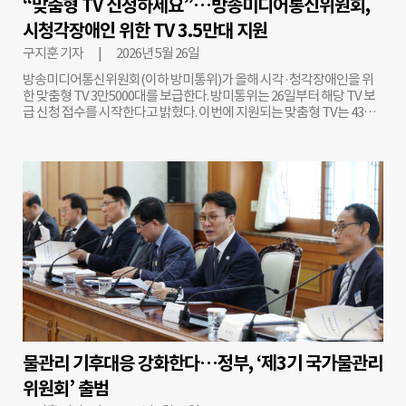
“맞춤형 TV 신청하세요”…방송미디어통신위원회,
처장은 “현재 연간 자살자 집계는 통계청이 관할하고 있다”면서 “(해당
시청각장애인 위한 TV 3.5만대 지원
집계 자료가) 한국생명존중희망재단을 통해 공개되는 데만 1년 6개월이
소요돼 즉시성이 떨어진다. 그리고 이를 확인하려고 해도 절차가 복잡하
구지훈 기자
2026년 5월 26일
고 (자료 열람) 신청 승인도 오래 걸린다”라고 현실적 문제를 지적했다.
방송미디어통신위원회(이하 방미통위)가 올해 시각·청각장애인을 위
또한 이 처장은 자살에 대한 시선부터 바꿔야
한 맞춤형 TV 3만5000대를 보급한다. 방미통위는 26일부터 해당 TV 보
급 신청 접수를 시작한다고 밝혔다. 이번에 지원되는 맞춤형 TV는 43형
풀HD 스마트 TV로, 음성 안내 기능을 비롯해 폐쇄자막과 수어 화면 분
리, 수어방송 화면 확대 등 장애인의 방송 시청 편의를 높인 기능이 탑재
된다. 기초생활수급자와 차상위계층 등 저소득 시각·청각장애인은 무상
으로 지원받을 수 있다. 이외의 시각·청각장애인은 10만 원의 비용을 부
담하면 신청 가능하다. 신청은 주민등록 주소지 관할 읍·면·동 주민센터
를 방문하거나 시청자미디어재단 전용 홈페이지를 통해 온라인으로 접
수하면 된다. 저소득층 대상 온라인 신청 기간은 이날부터 7월 3일까지이
며, 지방자치단체 현장 접수는 6월 8일부터 7월 3일까지 진행된다. 그 밖
의 시각·청각장애인은 7월 13일부터 8월 7일까지 신청할 수 있다. 방미
통위는 올해부터 보급 절차 효율화를 위해 온라인 접수를 현장 접수보다
일주일 앞서 실시한다. 또한 접수 기간도 기존보다 1주 연장해 총 4주간
운영할 계획이다. 구지훈 더나은미래 기자
물관리 기후대응 강화한다…정부, ‘제3기 국가물관리
위원회’ 출범