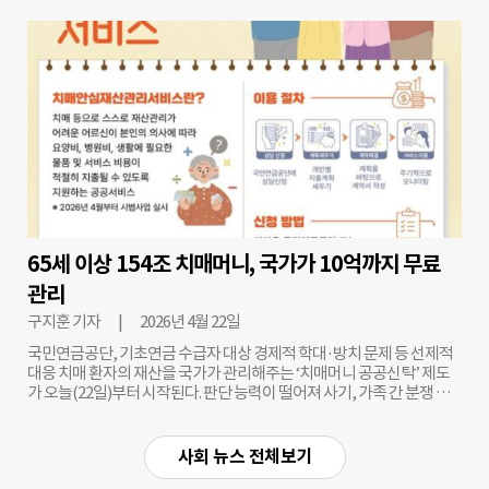
미토스와 GPT 5.5-사이버 등 첨단 AI 모델을 해킹 도구로 전락할 수 있다
는 위기감에서 마련됐다. 최근 미국 주요 빅테크 기업들은 AI 기반 보안
서비스를 잇달아 공개하고 있다. 앤트로픽은 ‘프로젝트 글래스윙’을, 오
픈AI는 ‘트러스트 액세스 포 사이버’를 공개했다. 이들 기업은 최신 AI 모
델을 파트너사에 제공하며 보안 시장 내 영향력을 높이고 있다. 이에 정
부도 선제 대응에 착수했다. 과기정통부는 지난달 전국 3만여 명의 정보
보호최고책임자(CISO)를 대상으로 보안 점검을 요청했으며, 기업 대응
지침과 CEO 행동 수칙도 추가 배포했다. 이날 간담회에는 SK텔레콤,
Upstage, 등 AI 모델 개발 기업과 정보보호 업계 관계자, 학계 전문가,
다
주요 기업 CISO들이 참석했다. 참석자들은 AI 기술이 보안 환경에 미칠
영향과 대응 전략에 대해 다양한 의견을 제시했다. 일각에서는 AI가 사이
버 보안 체계를 근본적으로 변화시킬 것이라는 전망이 나온 반면, 기술
수준이 과장됐다는 평가와 함께 과도한 우려를 경계해야 한다는 의견도
제기됐다. 다만 참석자들은 공통적으로 민관 협력의 중요성에 공감했다.
4
65세 이상 154조 치매머니, 국가가 10억까지 무료
특히 글로벌 기업과의 정보 격차를 줄이고 국내 ‘AI 보안 주권’을 확보해
관리
야 한다는 필요성이 강조됐다. 정부는 앞으로 AI 기반 보안 역량 강화에
속도를 낼 계획이다. 제로트러스트 보안 체계를 확산하고 양자보안 등 차
구지훈 기자
2026년 4월 22일
세대 방어
국민연금공단, 기초연금 수급자 대상 경제적 학대·방치 문제 등 선제적
대응 치매 환자의 재산을 국가가 관리해주는 ‘치매머니 공공신탁’ 제도
가 오늘(22일)부터 시작된다. 판단 능력이 떨어져 사기, 가족 간 분쟁 등
C
에 노출된 치매 노인의 안정된 노후를 국가가 관리하겠다는 취지다. ‘치
매머니’로 불리는 65세 이상 치매 환자의 재산 규모는 2023년 기준 약
154조 원으로 추정된다. 이번 시범사업은 보건복지부가 주도하고 실물
사회 뉴스 전체보기
현금은 국민연금이 관리한다. 지원 대상은 치매나 경도인지장애를 앓고