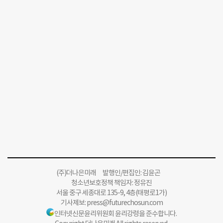
(주)더나은미래 발행인/편집인: 김윤곤
청소년보호정책 책임자: 정유진
서울 중구 세종대로 135-9, 4층(태평로1가)
기사제보:
press@futurechosun.com
인터넷신문윤리위원회 윤리강령을 준수합니다.