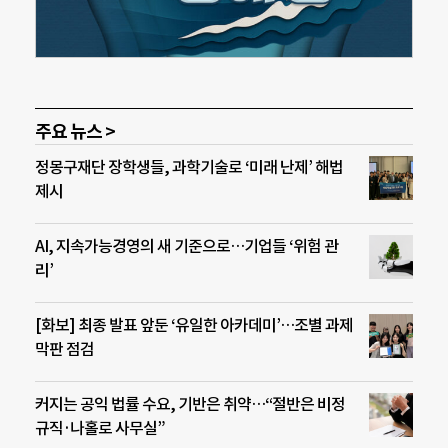
주요 뉴스 >
정몽구재단 장학생들, 과학기술로 ‘미래 난제’ 해법
제시
AI, 지속가능경영의 새 기준으로…기업들 ‘위험 관
리’
[화보] 최종 발표 앞둔 ‘유일한 아카데미’…조별 과제
막판 점검
커지는 공익 법률 수요, 기반은 취약…“절반은 비정
규직·나홀로 사무실”