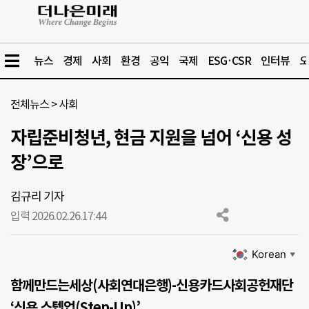
뉴스
경제
사회
환경
공익
국제
ESG·CSR
인터뷰
오
전체뉴스
>
사회
자립준비청년, 현금 지원을 넘어 ‘신용 성
장’으로
김규리 기자
입력 2026.02.26.
17:44
Korean
▼
함께만드는세상(사회연대은행)-신용카드사회공헌재단
‘신용 스텝업(Step-Up)’