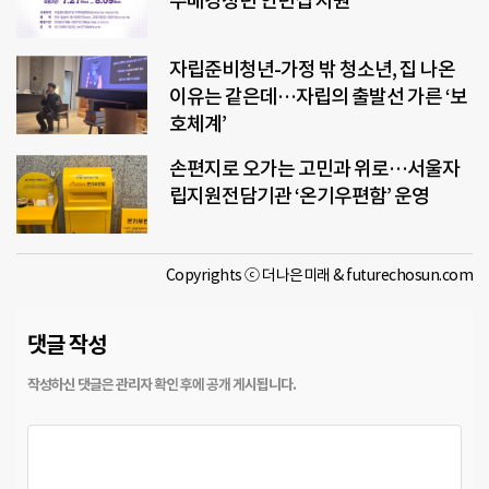
주배경청년 인턴십 지원
자립준비청년-가정 밖 청소년, 집 나온
이유는 같은데…자립의 출발선 가른 ‘보
호체계’
손편지로 오가는 고민과 위로…서울자
립지원전담기관 ‘온기우편함’ 운영
Copyrights ⓒ 더나은미래 & futurechosun.com
댓글 작성