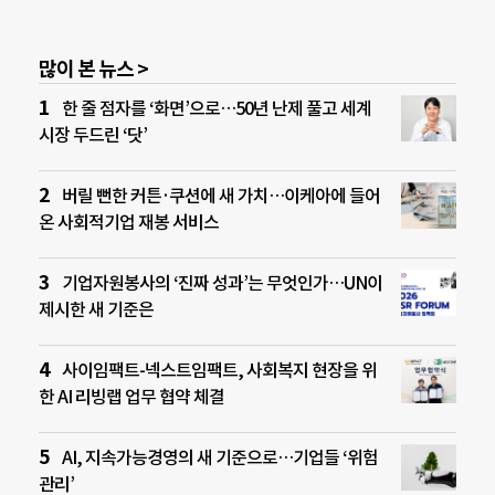
많이 본 뉴스 >
한 줄 점자를 ‘화면’으로…50년 난제 풀고 세계
시장 두드린 ‘닷’
버릴 뻔한 커튼·쿠션에 새 가치…이케아에 들어
온 사회적기업 재봉 서비스
기업자원봉사의 ‘진짜 성과’는 무엇인가…UN이
제시한 새 기준은
사이임팩트-넥스트임팩트, 사회복지 현장을 위
한 AI 리빙랩 업무 협약 체결
AI, 지속가능경영의 새 기준으로…기업들 ‘위험
관리’