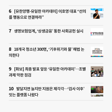
[유한양행-유일한 아카데미] 이호영 대표 “선의
를 행동으로 연결하라”
생명보험업계, ‘상생금융’ 통한 사회공헌 실시
18개국 청소년 300명, ‘기후위기와 물’ 해법 논
의한다
[화보] 최종 발표 앞둔 ‘유일한 아카데미’…조별
과제 막판 점검
발달지연 늘지만 지원은 제각각…‘검사 이후’
잇는 플랫폼 나왔다