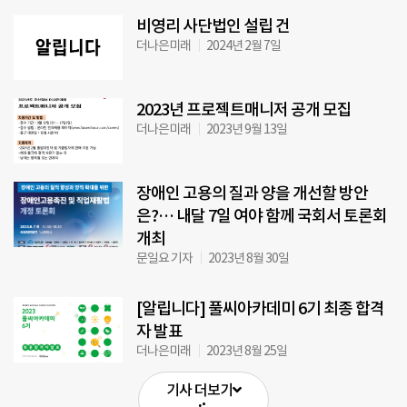
비영리 사단법인 설립 건
더나은미래
2024년 2월 7일
2023년 프로젝트매니저 공개 모집
더나은미래
2023년 9월 13일
장애인 고용의 질과 양을 개선할 방안
은?… 내달 7일 여야 함께 국회서 토론회
개최
문일요 기자
2023년 8월 30일
[알립니다] 풀씨아카데미 6기 최종 합격
자 발표
더나은미래
2023년 8월 25일
기사 더보기