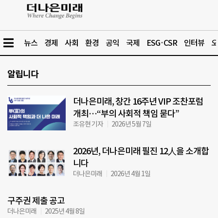
뉴스
경제
사회
환경
공익
국제
ESG·CSR
인터뷰
오
알립니다
더나은미래, 창간 16주년 VIP 조찬포럼
개최…“부의 사회적 책임 묻다”
조유현 기자
2026년 5월 7일
2026년, 더나은미래 필진 12人을 소개합
니다
더나은미래
2026년 4월 1일
구주권 제출 공고
더나은미래
2025년 4월 8일