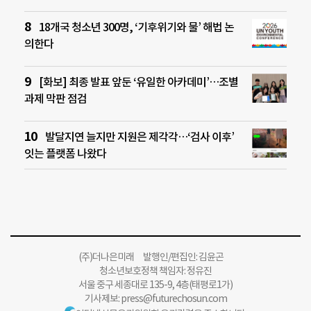
18개국 청소년 300명, ‘기후위기와 물’ 해법 논
의한다
[화보] 최종 발표 앞둔 ‘유일한 아카데미’…조별
과제 막판 점검
발달지연 늘지만 지원은 제각각…‘검사 이후’
잇는 플랫폼 나왔다
(주)더나은미래 발행인/편집인: 김윤곤
청소년보호정책 책임자: 정유진
서울 중구 세종대로 135-9, 4층(태평로1가)
기사제보:
press@futurechosun.com