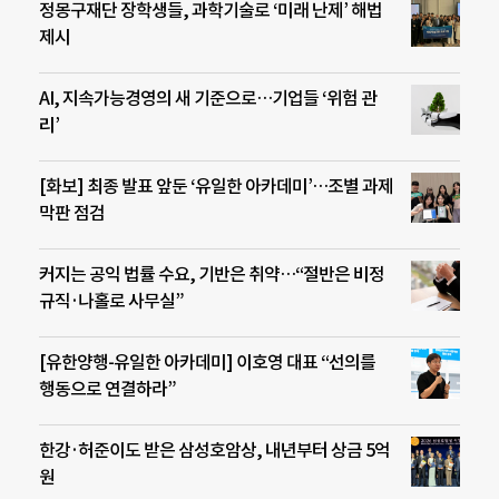
정몽구재단 장학생들, 과학기술로 ‘미래 난제’ 해법
제시
AI, 지속가능경영의 새 기준으로…기업들 ‘위험 관
리’
[화보] 최종 발표 앞둔 ‘유일한 아카데미’…조별 과제
막판 점검
커지는 공익 법률 수요, 기반은 취약…“절반은 비정
규직·나홀로 사무실”
[유한양행-유일한 아카데미] 이호영 대표 “선의를
행동으로 연결하라”
한강·허준이도 받은 삼성호암상, 내년부터 상금 5억
원