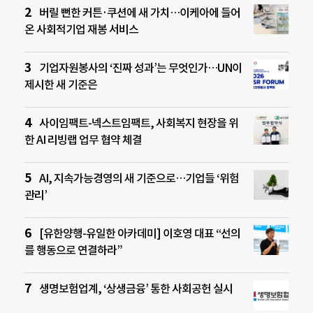
버릴 뻔한 커튼·쿠션에 새 가치…이케아에 들어
온 사회적기업 재봉 서비스
기업자원봉사의 ‘진짜 성과’는 무엇인가…UN이
제시한 새 기준은
사이임팩트-넥스트임팩트, 사회복지 현장을 위
한 AI 리빙랩 업무 협약 체결
AI, 지속가능경영의 새 기준으로…기업들 ‘위험
관리’
[유한양행-유일한 아카데미] 이호영 대표 “선의
를 행동으로 연결하라”
생명보험업계, ‘상생금융’ 통한 사회공헌 실시