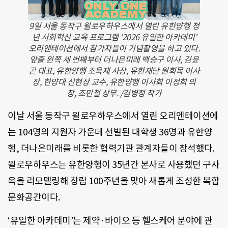
9일 서울 동작구 윌로우하우스에서 열린 유한양행 청
년 사회혁신 교육 프로그램 ‘2026 유일한 아카데미’
오리엔테이션에서 참가자들이 기념촬영을 하고 있다.
앞줄 왼쪽 세 번째부터 더나은미래 백승구 이사, 김윤
곤 대표, 유한양행 조욱제 사장, 유한재단 원희목 이사
장, 한양대 신현상 교수, 유한양행 이사회 이정희 의
장, 조민철 상무. /김병정 작가
이날 서울 동작구 윌로우하우스에서 열린 오리엔테이션에
는 104명의 지원자 가운데 선발된 대학생 36명과 유한양
행, 더나은미래를 비롯한 협력기관 관계자들이 참석했다.
윌로우하우스는 유한양행이 35년간 본사로 사용했던 구사
옥을 리모델링해 창립 100주년을 맞아 새롭게 조성한 복합
문화공간이다.
‘유일한 아카데미’는 제약·바이오 등 헬스케어 분야에 관