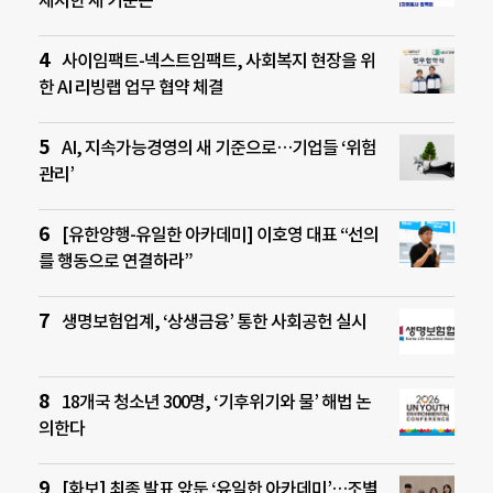
사이임팩트-넥스트임팩트, 사회복지 현장을 위
한 AI 리빙랩 업무 협약 체결
AI, 지속가능경영의 새 기준으로…기업들 ‘위험
관리’
[유한양행-유일한 아카데미] 이호영 대표 “선의
를 행동으로 연결하라”
생명보험업계, ‘상생금융’ 통한 사회공헌 실시
18개국 청소년 300명, ‘기후위기와 물’ 해법 논
의한다
[화보] 최종 발표 앞둔 ‘유일한 아카데미’…조별