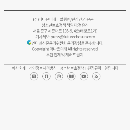
(주)더나은미래 발행인/편집인: 김윤곤
청소년보호정책 책임자: 정유진
서울 중구 세종대로 135-9, 4층(태평로1가)
기사제보:
press@futurechosun.com
인터넷신문윤리위원회 윤리강령을 준수합니다.
Copyright 더나은미래 All rights reserved.
무단 전재 및 재배포 금지.
회사소개
개인정보처리방침
청소년보호정책
편집규약
알립니다