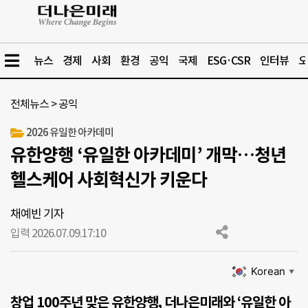
뉴스
경제
사회
환경
공익
국제
ESG·CSR
인터뷰
오
전체뉴스
>
공익
2026 유일한 아카데미
유한양행 ‘유일한 아카데미’ 개막…청년
헬스케어 사회혁신가 키운다
채예빈 기자
입력 2026.07.09.
17:10
Korean
▼
창업 100주년 맞은 유한양행, 더나은미래와 ‘유일한 아