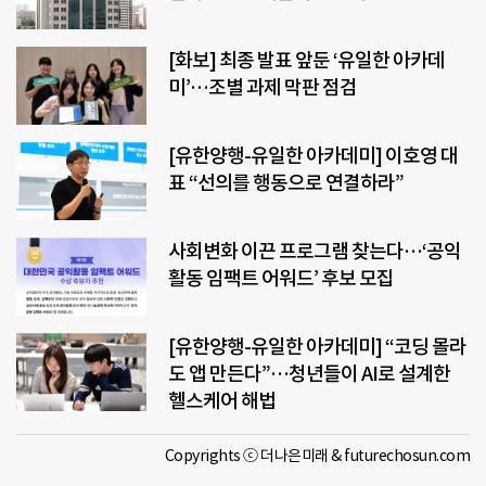
[화보] 최종 발표 앞둔 ‘유일한 아카데
미’…조별 과제 막판 점검
[유한양행-유일한 아카데미] 이호영 대
표 “선의를 행동으로 연결하라”
사회변화 이끈 프로그램 찾는다…‘공익
활동 임팩트 어워드’ 후보 모집
[유한양행-유일한 아카데미] “코딩 몰라
도 앱 만든다”…청년들이 AI로 설계한
헬스케어 해법
Copyrights ⓒ 더나은미래 & futurechosun.com