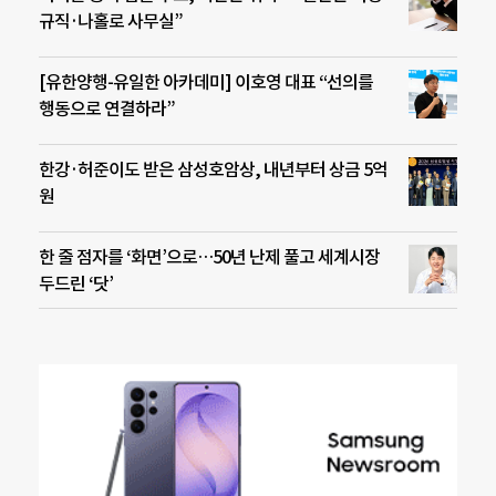
규직·나홀로 사무실”
[유한양행-유일한 아카데미] 이호영 대표 “선의를
행동으로 연결하라”
한강·허준이도 받은 삼성호암상, 내년부터 상금 5억
원
한 줄 점자를 ‘화면’으로…50년 난제 풀고 세계시장
두드린 ‘닷’