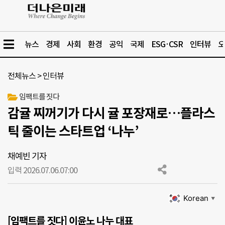
뉴스
경제
사회
환경
공익
국제
ESG·CSR
인터뷰
오
전체뉴스
>
인터뷰
임팩트를 짓다
감귤 찌꺼기가 다시 귤 포장재로…플라스
틱 줄이는 스타트업 ‘나누’
채예빈 기자
입력 2026.07.06.
07:00
Korean
▼
[임팩트를 짓다] 이윤노 나누 대표