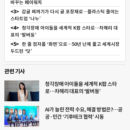
바꾸는 페이워치
감귤 찌꺼기가 다시 귤 포장재로…플라스틱 줄이는
스타트업 ‘나누’
청각장애 아이돌을 세계적 K팝 스타로…차해리 대
표의 ‘발버둥’
한 줄 점자를 ‘화면’으로…50년 난제 풀고 세계시장
두드린 ‘닷’
관련 기사
청각장애 아이돌을 세계적 K팝 스타
로…차해리 대표의 ‘발버둥’
AI가 늘린 전력 수요, 해결 방법은?…공
공·민간 ‘기후테크 협력’ 시동