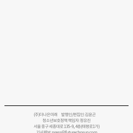
(주)더나은미래 발행인/편집인: 김윤곤
청소년보호정책 책임자: 정유진
서울 중구 세종대로 135-9, 4층(태평로1가)
기사제보:
press@futurechosun.com