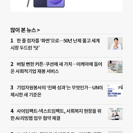
많이 본 뉴스 >
한 줄 점자를 ‘화면’으로…50년 난제 풀고 세계
시장 두드린 ‘닷’
버릴 뻔한 커튼·쿠션에 새 가치…이케아에 들어
온 사회적기업 재봉 서비스
기업자원봉사의 ‘진짜 성과’는 무엇인가…UN이
제시한 새 기준은
사이임팩트-넥스트임팩트, 사회복지 현장을 위
한 AI 리빙랩 업무 협약 체결