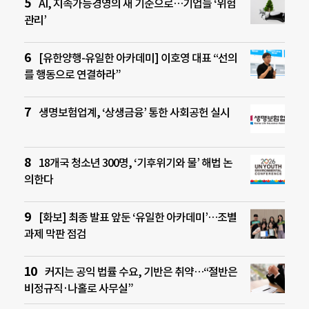
AI, 지속가능경영의 새 기준으로…기업들 ‘위험
관리’
[유한양행-유일한 아카데미] 이호영 대표 “선의
를 행동으로 연결하라”
생명보험업계, ‘상생금융’ 통한 사회공헌 실시
18개국 청소년 300명, ‘기후위기와 물’ 해법 논
의한다
[화보] 최종 발표 앞둔 ‘유일한 아카데미’…조별
과제 막판 점검
커지는 공익 법률 수요, 기반은 취약…“절반은
비정규직·나홀로 사무실”