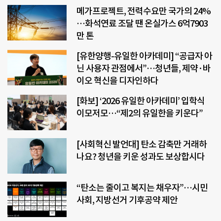
메가프로젝트, 전력수요만 국가의 24%
…화석연료 조달 땐 온실가스 6억7903
만 톤
[유한양행-유일한 아카데미] “공급자 아
닌 사용자 관점에서”…청년들, 제약·바
이오 혁신을 디자인하다
[화보] ‘2026 유일한 아카데미’ 입학식
이모저모…“제2의 유일한을 키운다”
[사회혁신 발언대] 탄소 감축만 거래하
나요? 청년을 키운 성과도 보상합시다
“탄소는 줄이고 복지는 채우자”…시민
사회, 지방선거 기후공약 제안