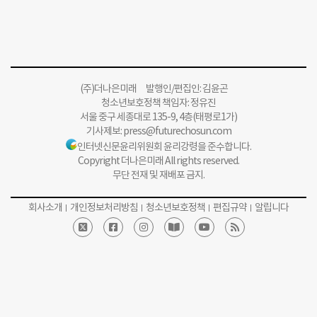
(주)더나은미래 발행인/편집인: 김윤곤
청소년보호정책 책임자: 정유진
서울 중구 세종대로 135-9, 4층(태평로1가)
기사제보:
press@futurechosun.com
인터넷신문윤리위원회 윤리강령을 준수합니다.
Copyright 더나은미래 All rights reserved.
무단 전재 및 재배포 금지.
회사소개
개인정보처리방침
청소년보호정책
편집규약
알립니다