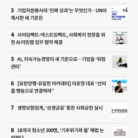
기업자원봉사의 ‘진짜 성과’는 무엇인가…UN이
제시한 새 기준은
사이임팩트-넥스트임팩트, 사회복지 현장을 위
한 AI 리빙랩 업무 협약 체결
AI, 지속가능경영의 새 기준으로…기업들 ‘위험
관리’
[유한양행-유일한 아카데미] 이호영 대표 “선의
를 행동으로 연결하라”
생명보험업계, ‘상생금융’ 통한 사회공헌 실시
18개국 청소년 300명, ‘기후위기와 물’ 해법 논
의한다