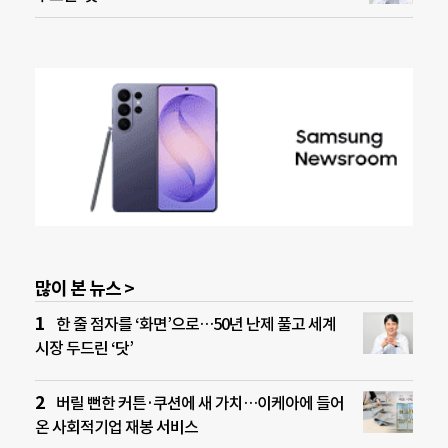
많이 본 뉴스 >
한 줄 점자를 ‘화면’으로…50년 난제 풀고 세계
시장 두드린 ‘닷’
버릴 뻔한 커튼·쿠션에 새 가치…이케아에 들어
온 사회적기업 재봉 서비스