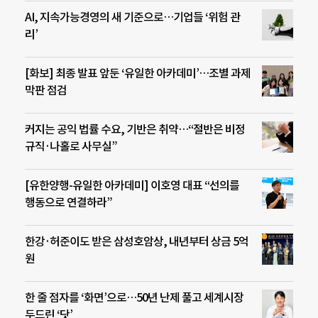
AI, 지속가능경영의 새 기준으로…기업들 ‘위험 관
리’
[화보] 최종 발표 앞둔 ‘유일한 아카데미’…조별 과제
막판 점검
커지는 공익 법률 수요, 기반은 취약…“절반은 비정
규직·나홀로 사무실”
[유한양행-유일한 아카데미] 이호영 대표 “선의를
행동으로 연결하라”
한강·허준이도 받은 삼성호암상, 내년부터 상금 5억
원
한 줄 점자를 ‘화면’으로…50년 난제 풀고 세계시장
두드린 ‘닷’