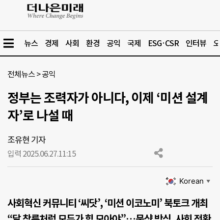
뉴스
경제
사회
환경
공익
국제
ESG·CSR
인터뷰
오
전체뉴스
>
공익
정부는 조력자가 아니다, 이제 ‘미션 설계
자’로 나설 때
조유현 기자
입력 2025.06.27.
11:15
Korean
▼
사회혁신 커뮤니티 ‘씨닷’, ‘미션 이코노미’ 북토크 개최
“달 착륙처럼 모두가 힘 모아야”…문샷 방식, 사회 전환