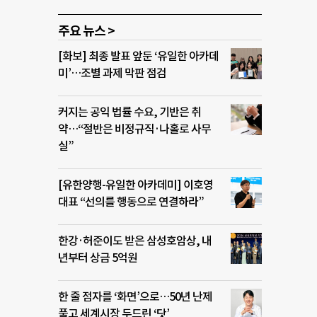
주요 뉴스 >
[화보] 최종 발표 앞둔 ‘유일한 아카데
미’…조별 과제 막판 점검
커지는 공익 법률 수요, 기반은 취
약…“절반은 비정규직·나홀로 사무
실”
[유한양행-유일한 아카데미] 이호영
대표 “선의를 행동으로 연결하라”
한강·허준이도 받은 삼성호암상, 내
년부터 상금 5억원
한 줄 점자를 ‘화면’으로…50년 난제
풀고 세계시장 두드린 ‘닷’