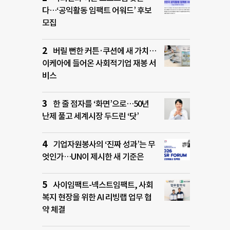
다…‘공익활동 임팩트 어워드’ 후보
모집
버릴 뻔한 커튼·쿠션에 새 가치…
이케아에 들어온 사회적기업 재봉 서
비스
한 줄 점자를 ‘화면’으로…50년
난제 풀고 세계시장 두드린 ‘닷’
기업자원봉사의 ‘진짜 성과’는 무
엇인가…UN이 제시한 새 기준은
사이임팩트-넥스트임팩트, 사회
복지 현장을 위한 AI 리빙랩 업무 협
약 체결