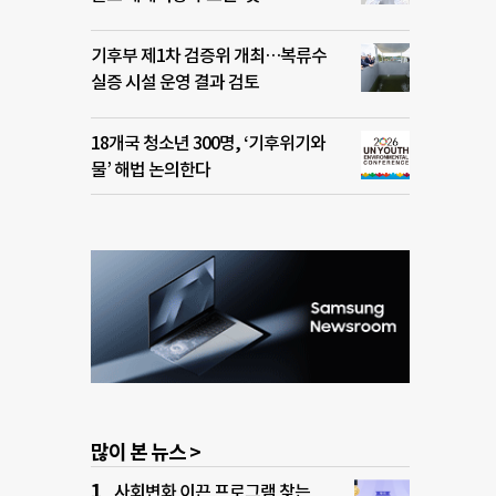
기후부 제1차 검증위 개최…복류수
실증 시설 운영 결과 검토
18개국 청소년 300명, ‘기후위기와
물’ 해법 논의한다
많이 본 뉴스 >
사회변화 이끈 프로그램 찾는