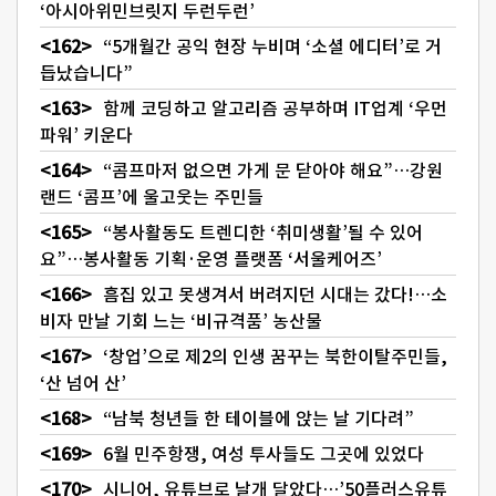
‘아시아위민브릿지 두런두런’
“5개월간 공익 현장 누비며 ‘소셜 에디터’로 거
듭났습니다”
함께 코딩하고 알고리즘 공부하며 IT업계 ‘우먼
파워’ 키운다
“콤프마저 없으면 가게 문 닫아야 해요”…강원
랜드 ‘콤프’에 울고웃는 주민들
“봉사활동도 트렌디한 ‘취미생활’될 수 있어
요”…봉사활동 기획·운영 플랫폼 ‘서울케어즈’
흠집 있고 못생겨서 버려지던 시대는 갔다!…소
비자 만날 기회 느는 ‘비규격품’ 농산물
‘창업’으로 제2의 인생 꿈꾸는 북한이탈주민들,
‘산 넘어 산’
“남북 청년들 한 테이블에 앉는 날 기다려”
6월 민주항쟁, 여성 투사들도 그곳에 있었다
시니어, 유튜브로 날개 달았다…’50플러스유튜