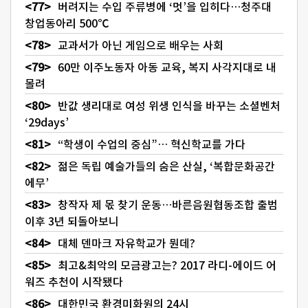
버려지는 수입 주류병에 ‘멋’을 입히다…청주대
창업동아리 500℃
교과서가 아닌 게임으로 배우는 사회
60만 이주노동자 아동 교육, 복지 사각지대로 내
몰려
반값 생리대로 여성 위생 인식을 바꾸는 소셜벤처
‘29days’
“학생이 수업의 중심”… 혁신학교를 가다
젊은 독립 예술가들의 숨은 산실, ‘복합문화공간
에무’
창작자 제 몫 찾기 운동…바른음원협동조합 출범
이후 3년 되돌아보니
대체 덴마크 자유학교가 뭔데?
최고&최악의 모금광고는? 2017 라디-에이드 어
워즈 추천이 시작됐다
대한민국 환경미화원의 24시