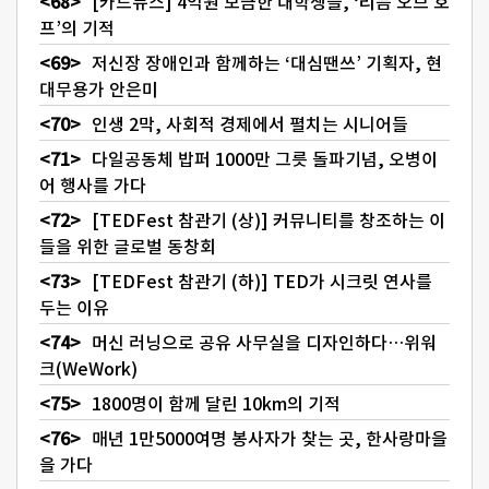
[카드뉴스] 4억원 모금한 대학생들, ‘리듬 오브 호
프’의 기적
저신장 장애인과 함께하는 ‘대심땐쓰’ 기획자, 현
대무용가 안은미
인생 2막, 사회적 경제에서 펼치는 시니어들
다일공동체 밥퍼 1000만 그릇 돌파기념, 오병이
어 행사를 가다
[TEDFest 참관기 (상)] 커뮤니티를 창조하는 이
들을 위한 글로벌 동창회
[TEDFest 참관기 (하)] TED가 시크릿 연사를
두는 이유
머신 러닝으로 공유 사무실을 디자인하다…위워
크(WeWork)
1800명이 함께 달린 10km의 기적
매년 1만5000여명 봉사자가 찾는 곳, 한사랑마을
을 가다