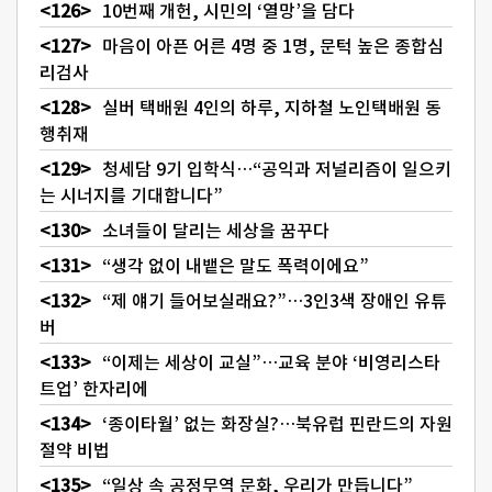
10번째 개헌, 시민의 ‘열망’을 담다
마음이 아픈 어른 4명 중 1명, 문턱 높은 종합심
리검사
실버 택배원 4인의 하루, 지하철 노인택배원 동
행취재
청세담 9기 입학식…“공익과 저널리즘이 일으키
는 시너지를 기대합니다”
소녀들이 달리는 세상을 꿈꾸다
“생각 없이 내뱉은 말도 폭력이에요”
“제 얘기 들어보실래요?”…3인3색 장애인 유튜
버
“이제는 세상이 교실”…교육 분야 ‘비영리스타
트업’ 한자리에
‘종이타월’ 없는 화장실?…북유럽 핀란드의 자원
절약 비법
“일상 속 공정무역 문화, 우리가 만듭니다”