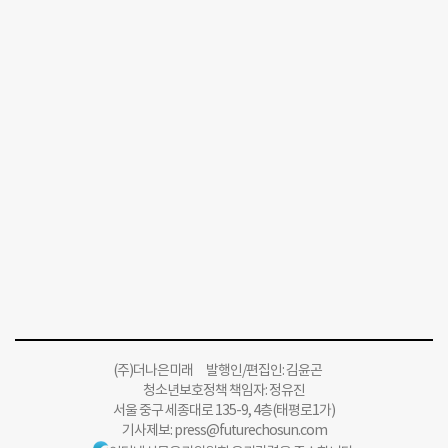
(주)더나은미래 발행인/편집인: 김윤곤
청소년보호정책 책임자: 정유진
서울 중구 세종대로 135-9, 4층(태평로1가)
기사제보:
press@futurechosun.com