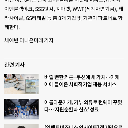
이엔블랙야크, SSG닷컴, 지마켓, WWF(세계자연기금), 테
라사이클, GS리테일 등 총 8개 기업 및 기관이 파트너로 함
께한다.
채예빈 더나은미래 기자
관련 기사
버릴 뻔한 커튼·쿠션에 새 가치…이케
아에 들어온 사회적기업 재봉 서비스
아름다운가게, 기부 의류로 런웨이 꾸몄
다…‘자원순환 패션쇼’ 성료
[임팩트비즈니스 인사이트] 전기만으로