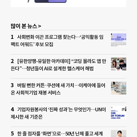
많이 본 뉴스 >
사회변화 이끈 프로그램 찾는다…‘공익활동 임
팩트 어워드’ 후보 모집
[유한양행-유일한 아카데미] “코딩 몰라도 앱 만
든다”…청년들이 AI로 설계한 헬스케어 해법
버릴 뻔한 커튼·쿠션에 새 가치…이케아에 들어
온 사회적기업 재봉 서비스
기업자원봉사의 ‘진짜 성과’는 무엇인가…UN이
제시한 새 기준은
한 줄 점자를 ‘화면’으로…50년 난제 풀고 세계