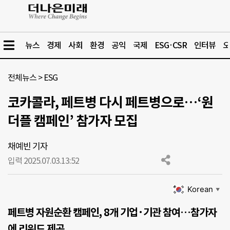
뉴스
경제
사회
환경
공익
국제
ESG·CSR
인터뷰
오
전체뉴스
>
ESG
코카콜라, 페트병 다시 페트병으로…‘원
더플 캠페인’ 참가자 모집
채예빈 기자
입력 2025.07.03.
13:52
Korean
▼
페트병 자원순환 캠페인, 8개 기업·기관 참여…참가자
에 리워드 제공