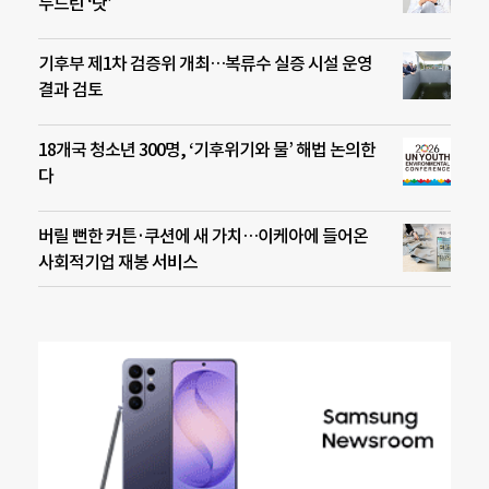
두드린 ‘닷’
기후부 제1차 검증위 개최…복류수 실증 시설 운영
결과 검토
18개국 청소년 300명, ‘기후위기와 물’ 해법 논의한
다
버릴 뻔한 커튼·쿠션에 새 가치…이케아에 들어온
사회적기업 재봉 서비스