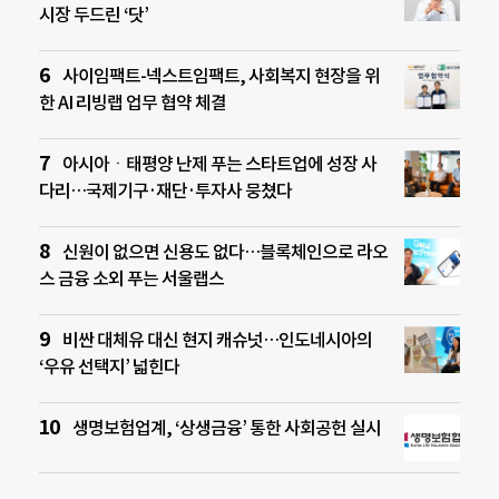
시장 두드린 ‘닷’
사이임팩트-넥스트임팩트, 사회복지 현장을 위
한 AI 리빙랩 업무 협약 체결
아시아ㆍ태평양 난제 푸는 스타트업에 성장 사
다리…국제기구·재단·투자사 뭉쳤다
신원이 없으면 신용도 없다…블록체인으로 라오
스 금융 소외 푸는 서울랩스
비싼 대체유 대신 현지 캐슈넛…인도네시아의
‘우유 선택지’ 넓힌다
생명보험업계, ‘상생금융’ 통한 사회공헌 실시