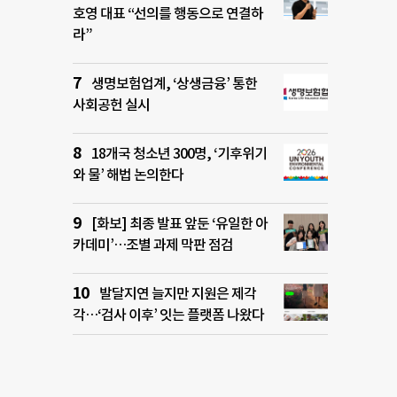
호영 대표 “선의를 행동으로 연결하
라”
생명보험업계, ‘상생금융’ 통한
사회공헌 실시
18개국 청소년 300명, ‘기후위기
와 물’ 해법 논의한다
[화보] 최종 발표 앞둔 ‘유일한 아
카데미’…조별 과제 막판 점검
발달지연 늘지만 지원은 제각
각…‘검사 이후’ 잇는 플랫폼 나왔다