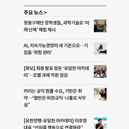
주요 뉴스 >
정몽구재단 장학생들, 과학기술로 ‘미
래 난제’ 해법 제시
AI, 지속가능경영의 새 기준으로…기
업들 ‘위험 관리’
[화보] 최종 발표 앞둔 ‘유일한 아카데
미’…조별 과제 막판 점검
커지는 공익 법률 수요, 기반은 취
약…“절반은 비정규직·나홀로 사무
실”
[유한양행-유일한 아카데미] 이호영
대표 “선의를 행동으로 연결하라”