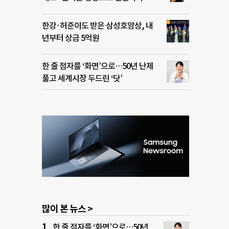
한강·허준이도 받은 삼성호암상, 내
년부터 상금 5억원
한 줄 점자를 ‘화면’으로…50년 난제
풀고 세계시장 두드린 ‘닷’
많이 본 뉴스 >
한 줄 점자를 ‘화면’으로…50년