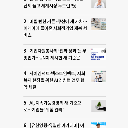
난제 풀고 세계시장 두드린 ‘닷’
버릴 뻔한 커튼·쿠션에 새 가치…
이케아에 들어온 사회적기업 재봉 서
비스
기업자원봉사의 ‘진짜 성과’는 무
엇인가…UN이 제시한 새 기준은
사이임팩트-넥스트임팩트, 사회
복지 현장을 위한 AI 리빙랩 업무 협
약 체결
AI, 지속가능경영의 새 기준으
로…기업들 ‘위험 관리’
[유한양행-유일한 아카데미] 이