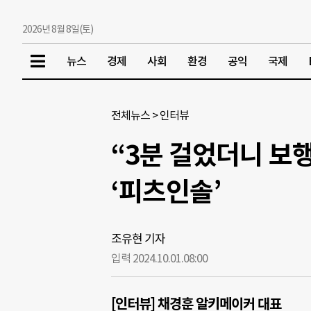
2026년 8월 8일(토)
뉴스
경제
사회
환경
공익
국제
전체뉴스
>
인터뷰
“3분 걸었더니 보
‘피츠인솔’
조유현 기자
입력 2024.10.01.
08:00
[인터뷰] 채경훈 알키메이커 대표