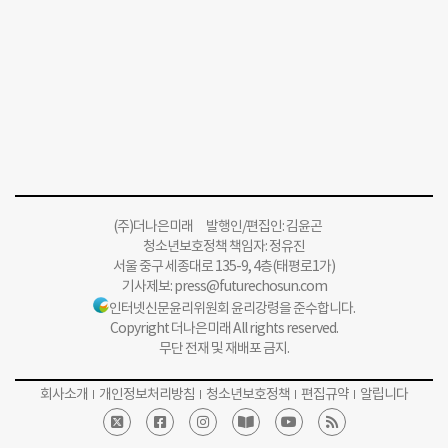
(주)더나은미래 발행인/편집인: 김윤곤
청소년보호정책 책임자: 정유진
서울 중구 세종대로 135-9, 4층(태평로1가)
기사제보:
press@futurechosun.com
인터넷신문윤리위원회 윤리강령을 준수합니다.
Copyright 더나은미래 All rights reserved.
무단 전재 및 재배포 금지.
회사소개
개인정보처리방침
청소년보호정책
편집규약
알립니다