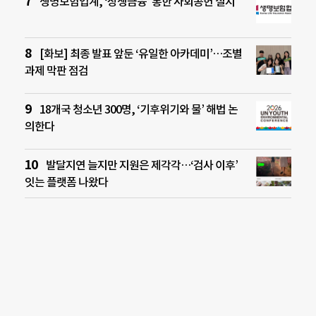
생명보험업계, ‘상생금융’ 통한 사회공헌 실시
[화보] 최종 발표 앞둔 ‘유일한 아카데미’…조별
과제 막판 점검
18개국 청소년 300명, ‘기후위기와 물’ 해법 논
의한다
발달지연 늘지만 지원은 제각각…‘검사 이후’
잇는 플랫폼 나왔다