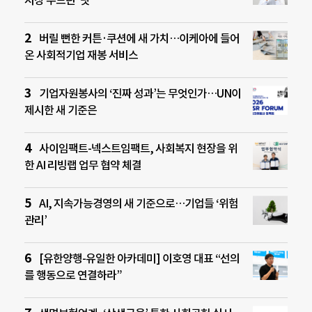
시장 두드린 ‘닷’
버릴 뻔한 커튼·쿠션에 새 가치…이케아에 들어
온 사회적기업 재봉 서비스
기업자원봉사의 ‘진짜 성과’는 무엇인가…UN이
제시한 새 기준은
사이임팩트-넥스트임팩트, 사회복지 현장을 위
한 AI 리빙랩 업무 협약 체결
AI, 지속가능경영의 새 기준으로…기업들 ‘위험
관리’
[유한양행-유일한 아카데미] 이호영 대표 “선의
를 행동으로 연결하라”