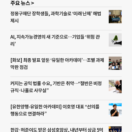
주요 뉴스 >
정몽구재단 장학생들, 과학기술로 ‘미래 난제’ 해법
제시
AI, 지속가능경영의 새 기준으로…기업들 ‘위험 관
리’
[화보] 최종 발표 앞둔 ‘유일한 아카데미’…조별 과제
막판 점검
커지는 공익 법률 수요, 기반은 취약…“절반은 비정
규직·나홀로 사무실”
[유한양행-유일한 아카데미] 이호영 대표 “선의를
행동으로 연결하라”
한강·허준이도 받은 삼성호암상, 내년부터 상금 5억