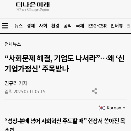
뉴스
경제
사회
환경
공익
국제
ESG·CSR
인터뷰
오
전체뉴스
“사회문제 해결, 기업도 나서라”…왜 ‘신
기업가정신’ 주목받나
김규리 기자
입력 2025.07.11.
07:15
Korean
▼
“성장-분배 넘어 사회혁신 주도할 때” 현장서 쏟아진 목
소리