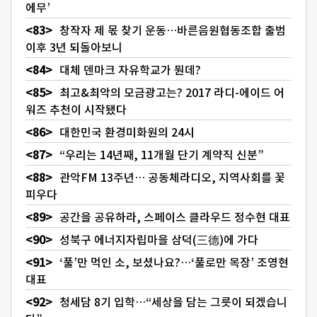
에무’
창작자 제 몫 찾기 운동…바른음원협동조합 출범
이후 3년 되돌아보니
대체 덴마크 자유학교가 뭔데?
최고&최악의 모금광고는? 2017 라디-에이드 어
워즈 추천이 시작됐다
대한민국 환경미화원의 24시
“우리는 14년째, 11개월 단기 계약직 신분”
관악FM 13주년… 공동체라디오, 지역사회를 꽃
피우다
공간을 공유하라, 스페이스 클라우드 정수현 대표
성북구 에너지자립마을 삼덕(三德)에 가다
‘풀’만 먹인 소, 보셨나요?…‘풀로만 목장’ 조영현
대표
청세담 8기 입학…“세상을 담는 그릇이 되겠습니