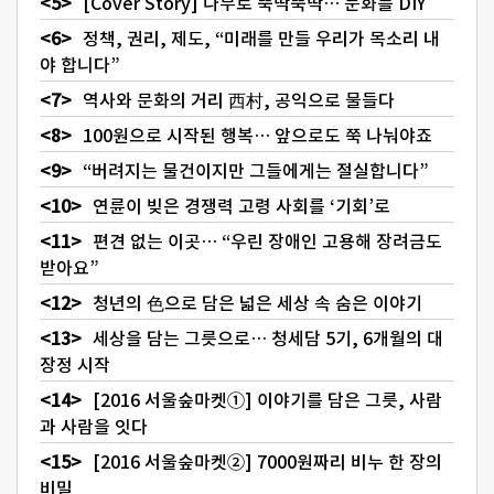
[Cover Story] 나무로 뚝딱뚝딱… 문화를 DIY
정책, 권리, 제도, “미래를 만들 우리가 목소리 내
야 합니다”
역사와 문화의 거리 西村, 공익으로 물들다
100원으로 시작된 행복… 앞으로도 쭉 나눠야죠
“버려지는 물건이지만 그들에게는 절실합니다”
연륜이 빚은 경쟁력 고령 사회를 ‘기회’로
편견 없는 이곳… “우린 장애인 고용해 장려금도
받아요”
청년의 色으로 담은 넓은 세상 속 숨은 이야기
세상을 담는 그릇으로… 청세담 5기, 6개월의 대
장정 시작
[2016 서울숲마켓①] 이야기를 담은 그릇, 사람
과 사람을 잇다
[2016 서울숲마켓②] 7000원짜리 비누 한 장의
비밀