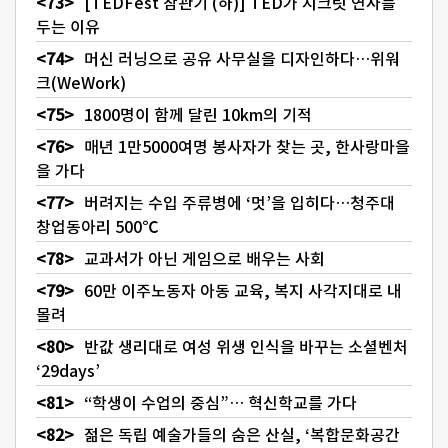
[TEDFest 참관기 (하)] TED가 시크릿 연사를
두는 이유
머신 러닝으로 공유 사무실을 디자인하다…위워
크(WeWork)
1800명이 함께 달린 10km의 기적
매년 1만5000여명 봉사자가 찾는 곳, 한사랑마을
을 가다
버려지는 수입 주류병에 ‘멋’을 입히다…청주대
창업동아리 500℃
교과서가 아닌 게임으로 배우는 사회
60만 이주노동자 아동 교육, 복지 사각지대로 내
몰려
반값 생리대로 여성 위생 인식을 바꾸는 소셜벤처
‘29days’
“학생이 수업의 중심”… 혁신학교를 가다
젊은 독립 예술가들의 숨은 산실, ‘복합문화공간