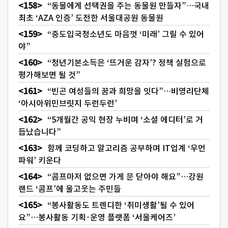
“동물에게 선택권을 주는 동물원 만들자”…국내
최초 ‘AZA 인증’ 도전한 서울대공원 동물원
“중도입국청소년도 마음껏 ‘미래’ 그릴 수 있어
야”
“청년기본소득은 ‘뜨거운 감자’? 정책 실험으로
평가해보면 될 것”
“빈곤 여성들의 꿈과 희망을 잇다”…비영리단체
‘아시아위민브릿지 두런두런’
“5개월간 공익 현장 누비며 ‘소셜 에디터’로 거
듭났습니다”
함께 코딩하고 알고리즘 공부하며 IT업계 ‘우먼
파워’ 키운다
“콤프마저 없으면 가게 문 닫아야 해요”…강원
랜드 ‘콤프’에 울고웃는 주민들
“봉사활동도 트렌디한 ‘취미생활’될 수 있어
요”…봉사활동 기획·운영 플랫폼 ‘서울케어즈’