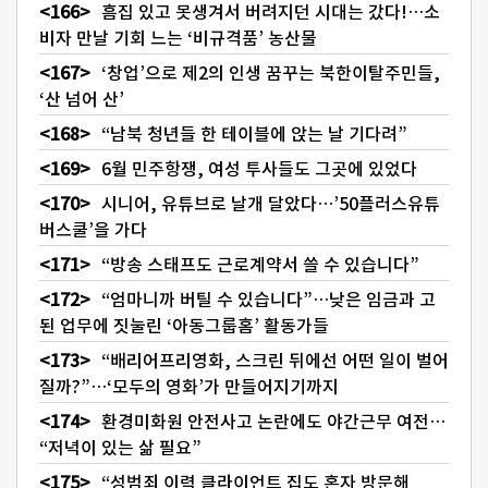
흠집 있고 못생겨서 버려지던 시대는 갔다!…소
비자 만날 기회 느는 ‘비규격품’ 농산물
‘창업’으로 제2의 인생 꿈꾸는 북한이탈주민들,
‘산 넘어 산’
“남북 청년들 한 테이블에 앉는 날 기다려”
6월 민주항쟁, 여성 투사들도 그곳에 있었다
시니어, 유튜브로 날개 달았다…’50플러스유튜
버스쿨’을 가다
“방송 스태프도 근로계약서 쓸 수 있습니다”
“엄마니까 버틸 수 있습니다”…낮은 임금과 고
된 업무에 짓눌린 ‘아동그룹홈’ 활동가들
“배리어프리영화, 스크린 뒤에선 어떤 일이 벌어
질까?”…‘모두의 영화’가 만들어지기까지
환경미화원 안전사고 논란에도 야간근무 여전…
“저녁이 있는 삶 필요”
“성범죄 이력 클라이언트 집도 혼자 방문해