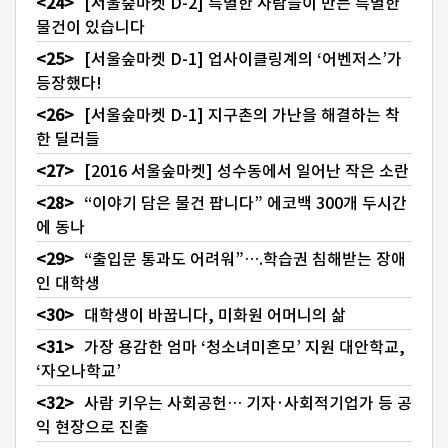
[서울숲마켓 D-2] 특별한 사람들이 만든 특별한
물건이 있습니다
[서울숲마켓 D-1] 업사이클링계의 ‘어벤저스’가
등장했다!
[서울숲마켓 D-1] 지구촌의 가난을 해결하는 착
한 딜러들
[2016 서울숲마켓] 성수동에서 일어난 작은 소란
“이야기 담은 물건 팝니다” 에코백 300개 두시간
에 동나
“출입문 통과도 어려워”….학습권 침해받는 장애
인 대학생
대학생이 바꿉니다, 미화원 어머니의 삶
가장 용감한 엄마 ‘청소녀미혼모’ 지원 대안학교,
‘자오나학교’
사람 키우는 사회공헌… 기자·사회적기업가 등 공
익 현장으로 진출