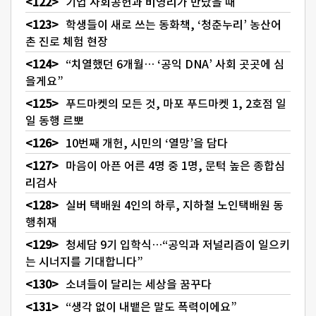
기업 사회공헌과 비영리가 만났을 때
학생들이 새로 쓰는 동화책, ‘청춘누리’ 농산어
촌 진로 체험 현장
“치열했던 6개월… ‘공익 DNA’ 사회 곳곳에 심
을게요”
푸드마켓의 모든 것, 마포 푸드마켓 1, 2호점 일
일 동행 르뽀
10번째 개헌, 시민의 ‘열망’을 담다
마음이 아픈 어른 4명 중 1명, 문턱 높은 종합심
리검사
실버 택배원 4인의 하루, 지하철 노인택배원 동
행취재
청세담 9기 입학식…“공익과 저널리즘이 일으키
는 시너지를 기대합니다”
소녀들이 달리는 세상을 꿈꾸다
“생각 없이 내뱉은 말도 폭력이에요”