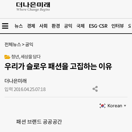
뉴스
경제
사회
환경
공익
국제
ESG·CSR
인터뷰
오
전체뉴스
>
공익
청년, 세상을 담다
우리가 슬로우 패션을 고집하는 이유
더나은미래
입력 2016.04.25.
07:18
Korean
▼
패션 브랜드 공공공간