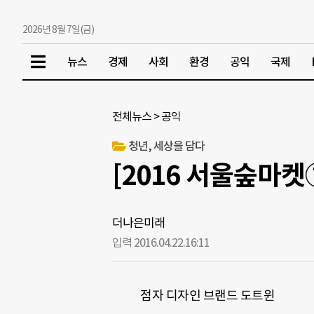
2026년 8월 7일(금)
뉴스
경제
사회
환경
공익
국제
전체뉴스
>
공익
청년, 세상을 담다
[2016 서울숲마켓
더나은미래
입력 2016.04.22.
16:11
점자 디자인 브랜드 도트윈