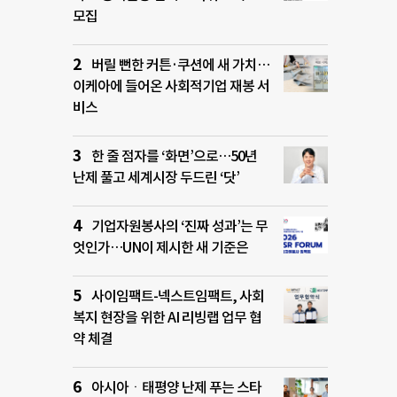
모집
버릴 뻔한 커튼·쿠션에 새 가치…
이케아에 들어온 사회적기업 재봉 서
비스
한 줄 점자를 ‘화면’으로…50년
난제 풀고 세계시장 두드린 ‘닷’
기업자원봉사의 ‘진짜 성과’는 무
엇인가…UN이 제시한 새 기준은
사이임팩트-넥스트임팩트, 사회
복지 현장을 위한 AI 리빙랩 업무 협
약 체결
아시아ㆍ태평양 난제 푸는 스타