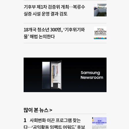
기후부 제1차 검증위 개최…복류수
실증 시설 운영 결과 검토
18개국 청소년 300명, ‘기후위기와
물’ 해법 논의한다
많이 본 뉴스 >
사회변화 이끈 프로그램 찾는
다…‘공익활동 임팩트 어워드’ 후보