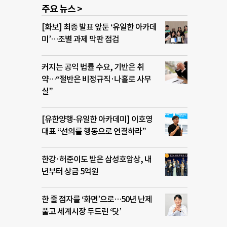
주요 뉴스 >
[화보] 최종 발표 앞둔 ‘유일한 아카데
미’…조별 과제 막판 점검
커지는 공익 법률 수요, 기반은 취
약…“절반은 비정규직·나홀로 사무
실”
[유한양행-유일한 아카데미] 이호영
대표 “선의를 행동으로 연결하라”
한강·허준이도 받은 삼성호암상, 내
년부터 상금 5억원
한 줄 점자를 ‘화면’으로…50년 난제
풀고 세계시장 두드린 ‘닷’