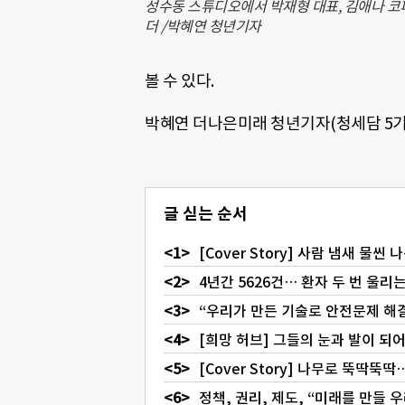
성수동 스튜디오에서 박재형 대표, 김애나 코
더 /박혜연 청년기자
볼 수 있다.
박혜연 더나은미래 청년기자(청세담 5기
글 싣는 순서
[Cover Story] 사람 냄새 물씬 
4년간 5626건… 환자 두 번 울리
“우리가 만든 기술로 안전문제 해결
[희망 허브] 그들의 눈과 발이 되
[Cover Story] 나무로 뚝딱뚝딱
정책, 권리, 제도, “미래를 만들 