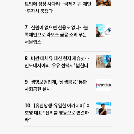
트업에 성장 사다리…국제기구·재단
·투자사 뭉쳤다
신원이 없으면 신용도 없다…블
록체인으로 라오스 금융 소외 푸는
서울랩스
비싼 대체유 대신 현지 캐슈넛…
인도네시아의 ‘우유 선택지’ 넓힌다
생명보험업계, ‘상생금융’ 통한
사회공헌 실시
[유한양행-유일한 아카데미] 이
호영 대표 “선의를 행동으로 연결하
라”