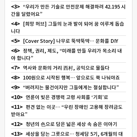
“우리가 만든 기술로 안전문제 해결하려 42.195 시
간을 달렸어요”
[희망 허브] 그들의 눈과 발이 되어 꿈 이루게 돕습
니다
[Cover Story] 나무로 뚝딱뚝딱… 문화를 DIY
정책, 권리, 제도, “미래를 만들 우리가 목소리 내
야 합니다”
역사와 문화의 거리 西村, 공익으로 물들다
100원으로 시작된 행복… 앞으로도 쭉 나눠야죠
“버려지는 물건이지만 그들에게는 절실합니다”
연륜이 빚은 경쟁력 고령 사회를 ‘기회’로
편견 없는 이곳… “우린 장애인 고용해 장려금도
받아요”
청년의 色으로 담은 넓은 세상 속 숨은 이야기
세상을 담는 그릇으로… 청세담 5기, 6개월의 대