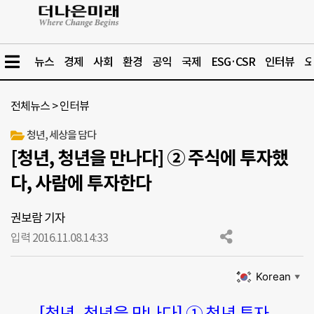
뉴스
경제
사회
환경
공익
국제
ESG·CSR
인터뷰
오
전체뉴스
>
인터뷰
청년, 세상을 담다
[청년, 청년을 만나다] ② 주식에 투자했
다, 사람에 투자한다
권보람 기자
입력 2016.11.08.
14:33
Korean
▼
[청년, 청년을 만나다] ① 청년 투자