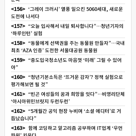
‘그레이 크러시’ 열풍 일으킨 5060세대, 새로운
도전에 나서다
“오늘 입사해서 내일 퇴사합니다”…청년기자의
‘하루인턴’ 실험
“동물에게 선택권을 주는 동물원 만들자”…국내
최초 ‘AZA 인증’ 도전한 서울대공원 동물원
“중도입국청소년도 마음껏 ‘미래’ 그릴 수 있어
야”
“청년기본소득은 ‘뜨거운 감자’? 정책 실험으로
평가해보면 될 것”
“빈곤 여성들의 꿈과 희망을 잇다”…비영리단체
‘아시아위민브릿지 두런두런’
“5개월간 공익 현장 누비며 ‘소셜 에디터’로 거
듭났습니다”
함께 코딩하고 알고리즘 공부하며 IT업계 ‘우먼
파워’ 키운다