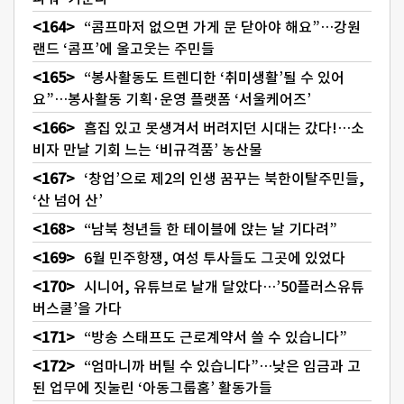
“콤프마저 없으면 가게 문 닫아야 해요”…강원
랜드 ‘콤프’에 울고웃는 주민들
“봉사활동도 트렌디한 ‘취미생활’될 수 있어
요”…봉사활동 기획·운영 플랫폼 ‘서울케어즈’
흠집 있고 못생겨서 버려지던 시대는 갔다!…소
비자 만날 기회 느는 ‘비규격품’ 농산물
‘창업’으로 제2의 인생 꿈꾸는 북한이탈주민들,
‘산 넘어 산’
“남북 청년들 한 테이블에 앉는 날 기다려”
6월 민주항쟁, 여성 투사들도 그곳에 있었다
시니어, 유튜브로 날개 달았다…’50플러스유튜
버스쿨’을 가다
“방송 스태프도 근로계약서 쓸 수 있습니다”
“엄마니까 버틸 수 있습니다”…낮은 임금과 고
된 업무에 짓눌린 ‘아동그룹홈’ 활동가들