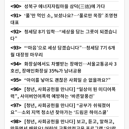
성북구 에너지자립마을 삼덕(三德)에 가다
‘풀’만 먹인 소, 보셨나요?…‘풀로만 목장’ 조영현
대표
청세담 8기 입학…“세상을 담는 그릇이 되겠습니
다”
“‘마음’으로 세상 담겠습니다”…청세담 7기 6개
월 대장정 마무리
화장실에서도 차별받는 장애인…서울교통공사 3
호선, 장애인화장실 35%가 남녀공용
“아이를 낳아도 괜찮은 사회일 순 없을까요?”
[청년, 사회공헌을 만나다] “일상이 된 미디어폭
력”, 사이버언어폭력 예방하는 ‘바른말풍선’
[청년, 사회공헌을 만나다] “공부가 쉬워졌어
요”…소외 지역 청소년 찾아가는 ‘드림온 하이스쿨’
[청년, 사회공헌을 만나다] 보고, 듣고, 말하고,
만들면서 배워요! 어린이 교통안전교육 프로그램 ‘오!락