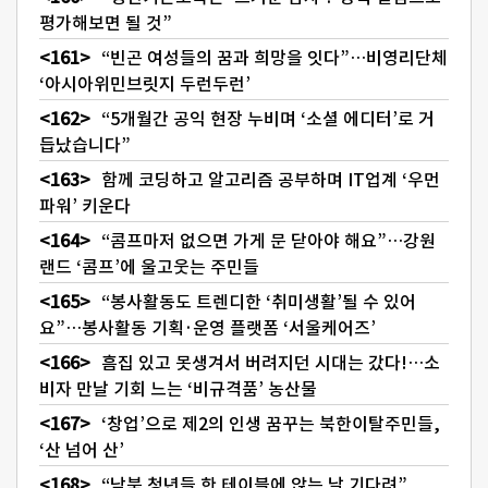
평가해보면 될 것”
“빈곤 여성들의 꿈과 희망을 잇다”…비영리단체
‘아시아위민브릿지 두런두런’
“5개월간 공익 현장 누비며 ‘소셜 에디터’로 거
듭났습니다”
함께 코딩하고 알고리즘 공부하며 IT업계 ‘우먼
파워’ 키운다
“콤프마저 없으면 가게 문 닫아야 해요”…강원
랜드 ‘콤프’에 울고웃는 주민들
“봉사활동도 트렌디한 ‘취미생활’될 수 있어
요”…봉사활동 기획·운영 플랫폼 ‘서울케어즈’
흠집 있고 못생겨서 버려지던 시대는 갔다!…소
비자 만날 기회 느는 ‘비규격품’ 농산물
‘창업’으로 제2의 인생 꿈꾸는 북한이탈주민들,
‘산 넘어 산’
“남북 청년들 한 테이블에 앉는 날 기다려”