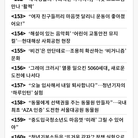
만나 ‘활짝’
“여자 친구들끼리 마음껏 달리니 운동이 좋아졌
어요!”
‘해설이 있는 음악회’ ‘어린이 교통안전 뮤지
컬’…현대해상 사회공헌 현장
‘비건’은 안단테로…조용히 확산하는 ‘비거니즘’
문화
‘그레이 크러시’ 열풍 일으킨 5060세대, 새로운
도전에 나서다
“오늘 입사해서 내일 퇴사합니다”…청년기자의
‘하루인턴’ 실험
“동물에게 선택권을 주는 동물원 만들자”…국내
최초 ‘AZA 인증’ 도전한 서울대공원 동물원
“중도입국청소년도 마음껏 ‘미래’ 그릴 수 있어
야”
“청년기본소득은 ‘뜨거운 감자’? 정책 실험으로