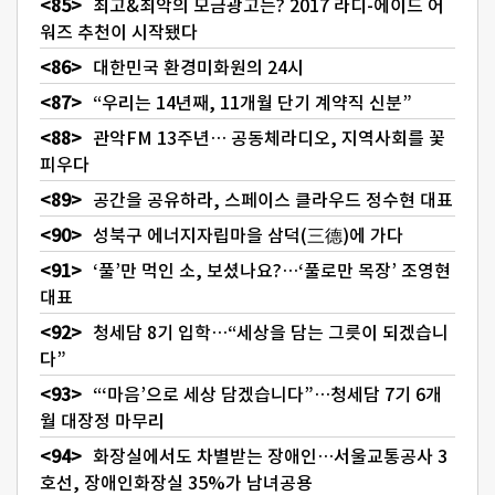
최고&최악의 모금광고는? 2017 라디-에이드 어
워즈 추천이 시작됐다
대한민국 환경미화원의 24시
“우리는 14년째, 11개월 단기 계약직 신분”
관악FM 13주년… 공동체라디오, 지역사회를 꽃
피우다
공간을 공유하라, 스페이스 클라우드 정수현 대표
성북구 에너지자립마을 삼덕(三德)에 가다
‘풀’만 먹인 소, 보셨나요?…‘풀로만 목장’ 조영현
대표
청세담 8기 입학…“세상을 담는 그릇이 되겠습니
다”
“‘마음’으로 세상 담겠습니다”…청세담 7기 6개
월 대장정 마무리
화장실에서도 차별받는 장애인…서울교통공사 3
호선, 장애인화장실 35%가 남녀공용