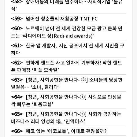
장애아동의 미래를 연주하다…사회적기업 ‘툴뮤
직’
넘어진 청춘들의 재활공장 TNT FC
노르웨이 넘어 전 세계 건강한 모금 광고 문화 만
드는 ‘라디에이드 상(Radi-aid awards)’
한국 앱 개발자, 지진 공포에서 전 세계 시민을 구
하다
편하게 핸드폰 사고 알차게 기부하자! 착한 핸드
폰 판매점 ‘피플 모바일’
[청년, 사회공헌을 만나다- ②] 소녀들의 당당한
발걸음… ‘소녀, 달리다’
[청년, 사회공헌을 만나다-①] 사랑으로 인성을
싹 틔우는 ‘틔움교실’
[청년, 사회공헌을 만나다-③] 사회와 공감하는
비즈니스 리더 양성의 場, ‘인액터스’
에코 없는 ‘에코보틀’, 이대로 괜찮을까?