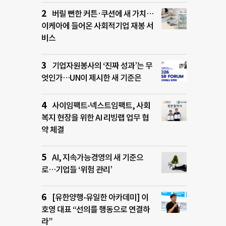
버릴 뻔한 커튼·쿠션에 새 가치…
이케아에 들어온 사회적기업 재봉 서
비스
기업자원봉사의 ‘진짜 성과’는 무
엇인가…UN이 제시한 새 기준은
사이임팩트-넥스트임팩트, 사회
복지 현장을 위한 AI 리빙랩 업무 협
약 체결
AI, 지속가능경영의 새 기준으
로…기업들 ‘위험 관리’
[유한양행-유일한 아카데미] 이
호영 대표 “선의를 행동으로 연결하
라”