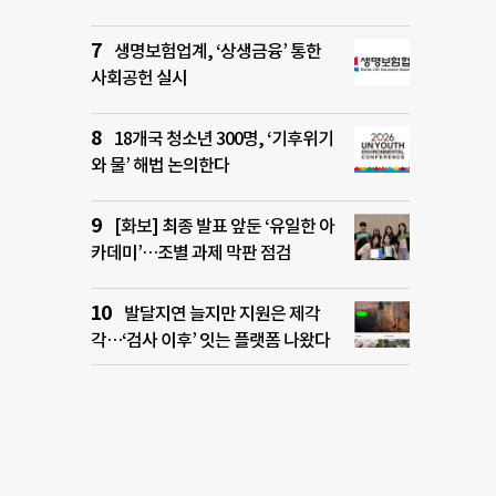
생명보험업계, ‘상생금융’ 통한
사회공헌 실시
18개국 청소년 300명, ‘기후위기
와 물’ 해법 논의한다
[화보] 최종 발표 앞둔 ‘유일한 아
카데미’…조별 과제 막판 점검
발달지연 늘지만 지원은 제각
각…‘검사 이후’ 잇는 플랫폼 나왔다