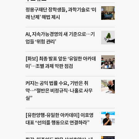
정몽구재단 장학생들, 과학기술로 ‘미
래 난제’ 해법 제시
AI, 지속가능경영의 새 기준으로…기
업들 ‘위험 관리’
[화보] 최종 발표 앞둔 ‘유일한 아카데
미’…조별 과제 막판 점검
커지는 공익 법률 수요, 기반은 취
약…“절반은 비정규직·나홀로 사무
실”
[유한양행-유일한 아카데미] 이호영
대표 “선의를 행동으로 연결하라”