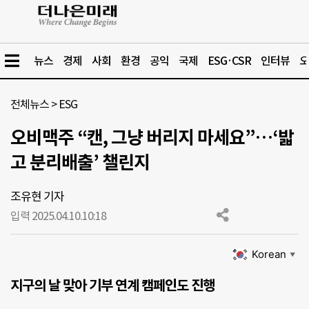
뉴스
경제
사회
환경
공익
국제
ESG·CSR
인터뷰
오
전체뉴스
>
ESG
오비맥주 “캔, 그냥 버리지 마세요”…‘밟
고 분리배출’ 챌린지
조유현 기자
입력 2025.04.10.
10:18
Korean
▼
지구의 날 맞아 기부 연계 캠페인도 진행