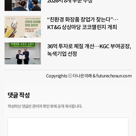
2026서 8개 부문 수상
“친환경 화장품 창업가 찾는다”…
KT&G 상상마당 코코챌린지 개최
36억 투자로 체질 개선…KGC 부여공장,
녹색기업 선정
Copyrights ⓒ 더나은미래 & futurechosun.com
댓글 작성