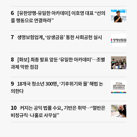
[유한양행-유일한 아카데미] 이호영 대표 “선의
를 행동으로 연결하라”
생명보험업계, ‘상생금융’ 통한 사회공헌 실시
[화보] 최종 발표 앞둔 ‘유일한 아카데미’…조별
과제 막판 점검
18개국 청소년 300명, ‘기후위기와 물’ 해법 논
의한다
커지는 공익 법률 수요, 기반은 취약…“절반은
비정규직·나홀로 사무실”