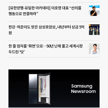
[유한양행-유일한 아카데미] 이호영 대표 “선의를
행동으로 연결하라”
한강·허준이도 받은 삼성호암상, 내년부터 상금 5억
원
한 줄 점자를 ‘화면’으로…50년 난제 풀고 세계시장
두드린 ‘닷’