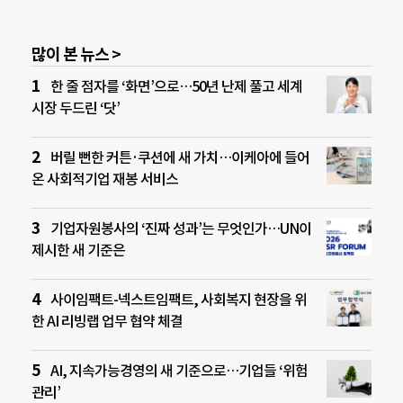
많이 본 뉴스 >
한 줄 점자를 ‘화면’으로…50년 난제 풀고 세계
시장 두드린 ‘닷’
버릴 뻔한 커튼·쿠션에 새 가치…이케아에 들어
온 사회적기업 재봉 서비스
기업자원봉사의 ‘진짜 성과’는 무엇인가…UN이
제시한 새 기준은
사이임팩트-넥스트임팩트, 사회복지 현장을 위
한 AI 리빙랩 업무 협약 체결
AI, 지속가능경영의 새 기준으로…기업들 ‘위험
관리’