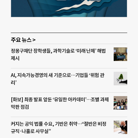
주요 뉴스 >
정몽구재단 장학생들, 과학기술로 ‘미래 난제’ 해법
제시
AI, 지속가능경영의 새 기준으로…기업들 ‘위험 관
리’
[화보] 최종 발표 앞둔 ‘유일한 아카데미’…조별 과제
막판 점검
커지는 공익 법률 수요, 기반은 취약…“절반은 비정
규직·나홀로 사무실”