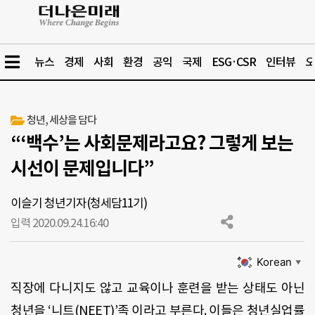
뉴스
경제
사회
환경
공익
국제
ESG·CSR
인터뷰
오
청년, 세상을 담다
“‘백수’는 사회문제라고요? 그렇게 보는
시선이 문제입니다”
이슬기 청년기자(청세담11기)
입력 2020.09.24.
16:40
Korean
▼
직장에 다니지도 않고 교육이나 훈련을 받는 상태도 아닌
청년을 ‘니트(NEET)’족 이라고 부른다. 이들은 청년실업률