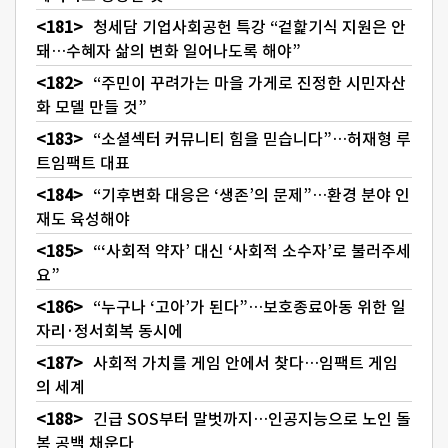
청세담 기업사회공헌 특강 “겉핥기식 지원은 안
돼…수혜자 삶의 변화 일어나도록 해야”
“주민이 꾸려가는 마을 가게로 진정한 시민자산
화 모델 만들 것”
“소셜섹터 커뮤니티 힘을 믿습니다”…허재형 루
트임팩트 대표
“기후변화 대응은 ‘생존’의 문제”…환경 분야 인
재도 육성해야
“‘사회적 약자’ 대신 ‘사회적 소수자’로 불러주세
요”
“누구나 ‘고아’가 된다”…보호종료아동 위한 일
자리·정서회복 동시에
사회적 가치를 게임 안에서 찾다…임팩트 게임
의 세계
긴급 SOS부터 말벗까지…인공지능으로 노인 돌
봄 공백 채운다