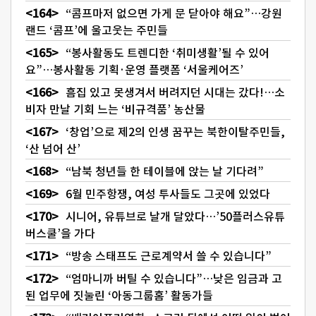
“콤프마저 없으면 가게 문 닫아야 해요”…강원
랜드 ‘콤프’에 울고웃는 주민들
“봉사활동도 트렌디한 ‘취미생활’될 수 있어
요”…봉사활동 기획·운영 플랫폼 ‘서울케어즈’
흠집 있고 못생겨서 버려지던 시대는 갔다!…소
비자 만날 기회 느는 ‘비규격품’ 농산물
‘창업’으로 제2의 인생 꿈꾸는 북한이탈주민들,
‘산 넘어 산’
“남북 청년들 한 테이블에 앉는 날 기다려”
6월 민주항쟁, 여성 투사들도 그곳에 있었다
시니어, 유튜브로 날개 달았다…’50플러스유튜
버스쿨’을 가다
“방송 스태프도 근로계약서 쓸 수 있습니다”
“엄마니까 버틸 수 있습니다”…낮은 임금과 고
된 업무에 짓눌린 ‘아동그룹홈’ 활동가들