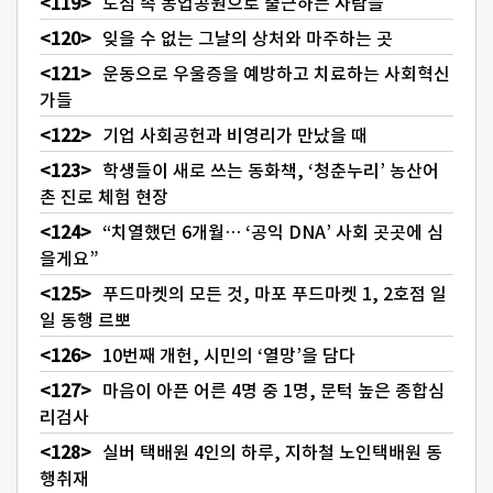
도심 속 농업공원으로 출근하는 사람들
잊을 수 없는 그날의 상처와 마주하는 곳
운동으로 우울증을 예방하고 치료하는 사회혁신
가들
기업 사회공헌과 비영리가 만났을 때
학생들이 새로 쓰는 동화책, ‘청춘누리’ 농산어
촌 진로 체험 현장
“치열했던 6개월… ‘공익 DNA’ 사회 곳곳에 심
을게요”
푸드마켓의 모든 것, 마포 푸드마켓 1, 2호점 일
일 동행 르뽀
10번째 개헌, 시민의 ‘열망’을 담다
마음이 아픈 어른 4명 중 1명, 문턱 높은 종합심
리검사
실버 택배원 4인의 하루, 지하철 노인택배원 동
행취재