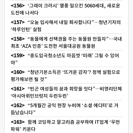
‘그레이 크러시’ 열풍 일으킨 5060세대, 새로운
도전에 나서다
“오늘 입사해서 내일 퇴사합니다”…청년기자의
‘하루인턴’ 실험
“동물에게 선택권을 주는 동물원 만들자”…국내
최초 ‘AZA 인증’ 도전한 서울대공원 동물원
“중도입국청소년도 마음껏 ‘미래’ 그릴 수 있어
야”
“청년기본소득은 ‘뜨거운 감자’? 정책 실험으로
평가해보면 될 것”
“빈곤 여성들의 꿈과 희망을 잇다”…비영리단체
‘아시아위민브릿지 두런두런’
“5개월간 공익 현장 누비며 ‘소셜 에디터’로 거
듭났습니다”
함께 코딩하고 알고리즘 공부하며 IT업계 ‘우먼
파워’ 키운다