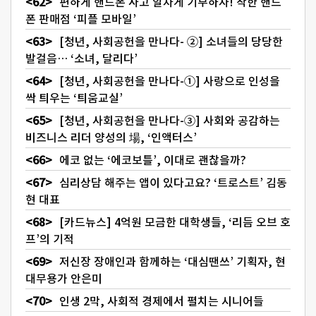
편하게 핸드폰 사고 알차게 기부하자! 착한 핸드
폰 판매점 ‘피플 모바일’
[청년, 사회공헌을 만나다- ②] 소녀들의 당당한
발걸음… ‘소녀, 달리다’
[청년, 사회공헌을 만나다-①] 사랑으로 인성을
싹 틔우는 ‘틔움교실’
[청년, 사회공헌을 만나다-③] 사회와 공감하는
비즈니스 리더 양성의 場, ‘인액터스’
에코 없는 ‘에코보틀’, 이대로 괜찮을까?
심리상담 해주는 앱이 있다고요? ‘트로스트’ 김동
현 대표
[카드뉴스] 4억원 모금한 대학생들, ‘리듬 오브 호
프’의 기적
저신장 장애인과 함께하는 ‘대심땐쓰’ 기획자, 현
대무용가 안은미
인생 2막, 사회적 경제에서 펼치는 시니어들