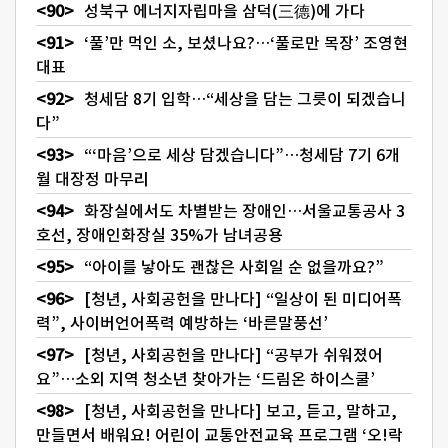
성북구 에너지자립마을 삼덕(三德)에 가다
‘풀’만 먹인 소, 보셨나요?…‘풀로만 목장’ 조영현
대표
청세담 8기 입학…“세상을 담는 그릇이 되겠습니
다”
“‘마음’으로 세상 담겠습니다”…청세담 7기 6개
월 대장정 마무리
화장실에서도 차별받는 장애인…서울교통공사 3
호선, 장애인화장실 35%가 남녀공용
“아이를 낳아도 괜찮은 사회일 순 없을까요?”
[청년, 사회공헌을 만나다] “일상이 된 미디어폭
력”, 사이버언어폭력 예방하는 ‘바른말풍선’
[청년, 사회공헌을 만나다] “공부가 쉬워졌어
요”…소외 지역 청소년 찾아가는 ‘드림온 하이스쿨’
[청년, 사회공헌을 만나다] 보고, 듣고, 말하고,
만들면서 배워요! 어린이 교통안전교육 프로그램 ‘오!락