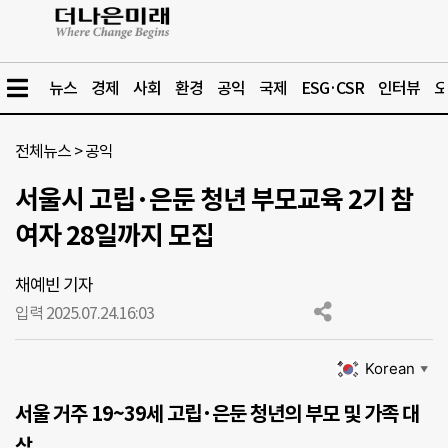
뉴스
경제
사회
환경
공익
국제
ESG·CSR
인터뷰
오
전체뉴스
>
공익
서울시 고립·은둔 청년 부모교육 2기 참
여자 28일까지 모집
채예빈 기자
입력 2025.07.24.
16:03
Korean
▼
서울 거주 19~39세 고립·은둔 청년의 부모 및 가족 대
상