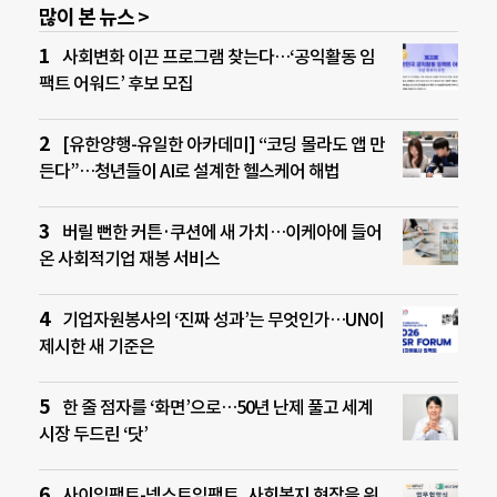
많이 본 뉴스 >
사회변화 이끈 프로그램 찾는다…‘공익활동 임
팩트 어워드’ 후보 모집
[유한양행-유일한 아카데미] “코딩 몰라도 앱 만
든다”…청년들이 AI로 설계한 헬스케어 해법
버릴 뻔한 커튼·쿠션에 새 가치…이케아에 들어
온 사회적기업 재봉 서비스
기업자원봉사의 ‘진짜 성과’는 무엇인가…UN이
제시한 새 기준은
한 줄 점자를 ‘화면’으로…50년 난제 풀고 세계
시장 두드린 ‘닷’
사이임팩트-넥스트임팩트, 사회복지 현장을 위