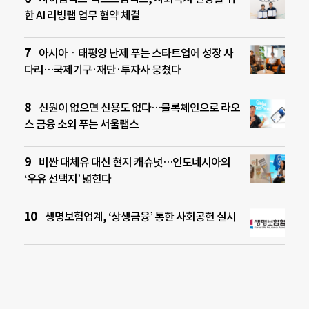
한 AI 리빙랩 업무 협약 체결
아시아ㆍ태평양 난제 푸는 스타트업에 성장 사
다리…국제기구·재단·투자사 뭉쳤다
신원이 없으면 신용도 없다…블록체인으로 라오
스 금융 소외 푸는 서울랩스
비싼 대체유 대신 현지 캐슈넛…인도네시아의
‘우유 선택지’ 넓힌다
생명보험업계, ‘상생금융’ 통한 사회공헌 실시