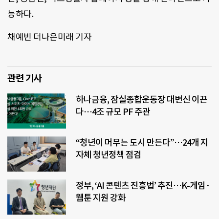
능하다.
채예빈 더나은미래 기자
관련 기사
하나금융, 잠실종합운동장 대변신 이끈
다…4조 규모 PF 주관
“청년이 머무는 도시 만든다”…24개 지
자체 청년정책 점검
정부, ‘AI 콘텐츠 진흥법’ 추진…K-게임·
웹툰 지원 강화