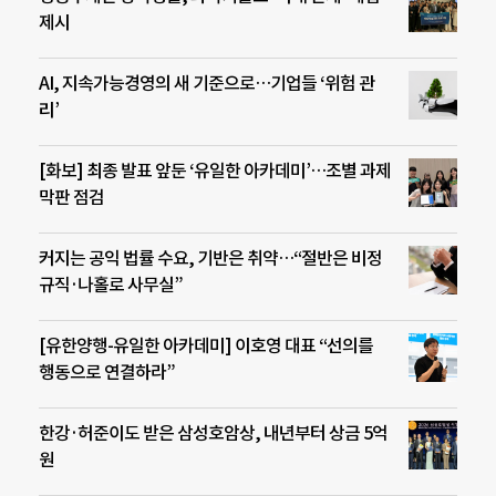
제시
AI, 지속가능경영의 새 기준으로…기업들 ‘위험 관
리’
[화보] 최종 발표 앞둔 ‘유일한 아카데미’…조별 과제
막판 점검
커지는 공익 법률 수요, 기반은 취약…“절반은 비정
규직·나홀로 사무실”
[유한양행-유일한 아카데미] 이호영 대표 “선의를
행동으로 연결하라”
한강·허준이도 받은 삼성호암상, 내년부터 상금 5억
원