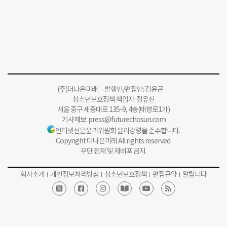
(주)더나은미래 발행인/편집인: 김윤곤
청소년보호정책 책임자: 정유진
서울 중구 세종대로 135-9, 4층(태평로1가)
기사제보:
press@futurechosun.com
인터넷신문윤리위원회 윤리강령을 준수합니다.
Copyright 더나은미래 All rights reserved.
무단 전재 및 재배포 금지.
회사소개
개인정보처리방침
청소년보호정책
편집규약
알립니다