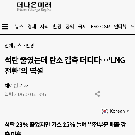
뉴스
경제
사회
환경
공익
국제
ESG·CSR
인터뷰
오
전체뉴스
>
환경
석탄 줄였는데 탄소 감축 더디다…‘LNG
전환’의 역설
채예빈 기자
입력 2026.03.06.
13:37
Korean
▼
석탄 23% 줄었지만 가스 25% 늘며 발전부문 배출 감
축 미흡