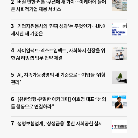
버릴 뻔한 커튼·쿠션에 새 가치…이케아에 들어
온 사회적기업 재봉 서비스
기업자원봉사의 ‘진짜 성과’는 무엇인가…UN이
제시한 새 기준은
사이임팩트-넥스트임팩트, 사회복지 현장을 위
한 AI 리빙랩 업무 협약 체결
AI, 지속가능경영의 새 기준으로…기업들 ‘위험
관리’
[유한양행-유일한 아카데미] 이호영 대표 “선의
를 행동으로 연결하라”
생명보험업계, ‘상생금융’ 통한 사회공헌 실시