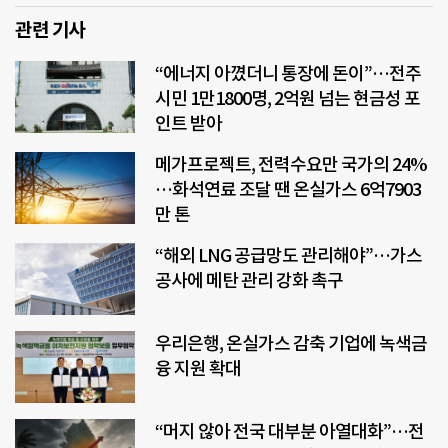
관련 기사
“에너지 아꼈더니 통장에 돈이”…전주
시민 1만1800명, 2억원 넘는 현금성 포
인트 받아
메가프로젝트, 전력수요만 국가의 24%
…화석연료 조달 땐 온실가스 6억7903
만 톤
“해외 LNG 공급망도 관리해야”…가스
공사에 메탄 관리 강화 촉구
우리은행, 온실가스 감축 기업에 녹색금
융 지원 확대
“머지 않아 전국 대부분 아열대화”…전