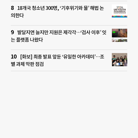
18개국 청소년 300명, ‘기후위기와 물’ 해법 논
의한다
발달지연 늘지만 지원은 제각각…‘검사 이후’ 잇
는 플랫폼 나왔다
[화보] 최종 발표 앞둔 ‘유일한 아카데미’…조
별 과제 막판 점검