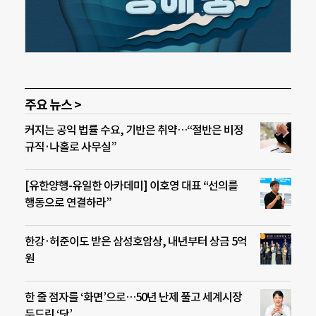
주요 뉴스 >
커지는 공익 법률 수요, 기반은 취약…“절반은 비정
규직·나홀로 사무실”
[유한양행-유일한 아카데미] 이호영 대표 “선의를
행동으로 연결하라”
한강·허준이도 받은 삼성호암상, 내년부터 상금 5억
원
한 줄 점자를 ‘화면’으로…50년 난제 풀고 세계시장
두드린 ‘닷’