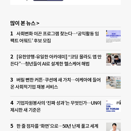
많이 본 뉴스 >
사회변화 이끈 프로그램 찾는다…‘공익활동 임
팩트 어워드’ 후보 모집
[유한양행-유일한 아카데미] “코딩 몰라도 앱 만
든다”…청년들이 AI로 설계한 헬스케어 해법
버릴 뻔한 커튼·쿠션에 새 가치…이케아에 들어
온 사회적기업 재봉 서비스
기업자원봉사의 ‘진짜 성과’는 무엇인가…UN이
제시한 새 기준은
한 줄 점자를 ‘화면’으로…50년 난제 풀고 세계