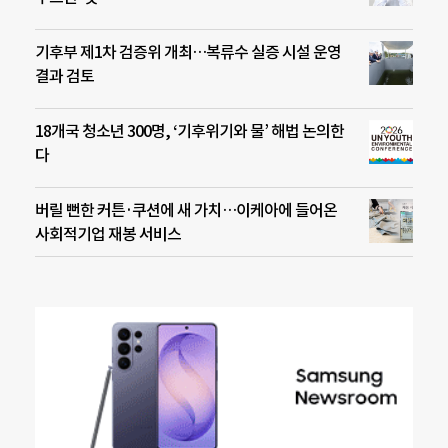
기후부 제1차 검증위 개최…복류수 실증 시설 운영
결과 검토
18개국 청소년 300명, ‘기후위기와 물’ 해법 논의한
다
버릴 뻔한 커튼·쿠션에 새 가치…이케아에 들어온
사회적기업 재봉 서비스