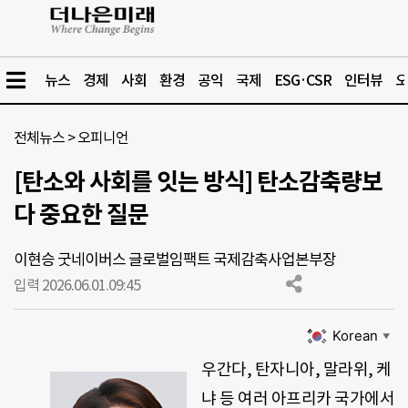
뉴스
경제
사회
환경
공익
국제
ESG·CSR
인터뷰
오
전체뉴스
>
오피니언
[탄소와 사회를 잇는 방식] 탄소감축량보
다 중요한 질문
이현승 굿네이버스 글로벌임팩트 국제감축사업본부장
입력 2026.06.01.
09:45
Korean
▼
우간다, 탄자니아, 말라위, 케
냐 등 여러 아프리카 국가에서