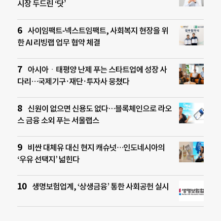
시장 두드린 ‘닷’
사이임팩트-넥스트임팩트, 사회복지 현장을 위
한 AI 리빙랩 업무 협약 체결
아시아ㆍ태평양 난제 푸는 스타트업에 성장 사
다리…국제기구·재단·투자사 뭉쳤다
신원이 없으면 신용도 없다…블록체인으로 라오
스 금융 소외 푸는 서울랩스
비싼 대체유 대신 현지 캐슈넛…인도네시아의
‘우유 선택지’ 넓힌다
생명보험업계, ‘상생금융’ 통한 사회공헌 실시