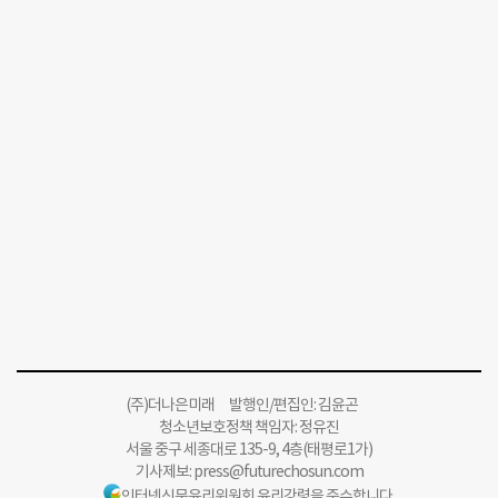
(주)더나은미래 발행인/편집인: 김윤곤
청소년보호정책 책임자: 정유진
서울 중구 세종대로 135-9, 4층(태평로1가)
기사제보:
press@futurechosun.com
인터넷신문윤리위원회 윤리강령을 준수합니다.