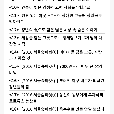
연륜이 빚은 경쟁력 고령 사회를 ‘기회’로
편견 없는 이곳… “우린 장애인 고용해 장려금도
받아요”
청년의 色으로 담은 넓은 세상 속 숨은 이야기
세상을 담는 그릇으로… 청세담 5기, 6개월의 대
장정 시작
[2016 서울숲마켓①] 이야기를 담은 그릇, 사람
과 사람을 잇다
[2016 서울숲마켓②] 7000원짜리 비누 한 장의
비밀
[2016 서울숲마켓③] 부러진 야구 배트가 되살린
청년들의 꿈
[2016 서울숲마켓④] 당신의 농부에게 투자하라!
프로듀스 농산물
[2016 서울숲마켓⑤] 옥수수로 만든 양말 보셨나