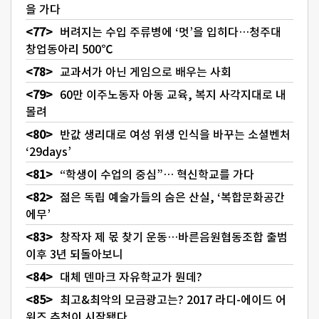
을 가다
버려지는 수입 주류병에 ‘멋’을 입히다…청주대
창업동아리 500℃
교과서가 아닌 게임으로 배우는 사회
60만 이주노동자 아동 교육, 복지 사각지대로 내
몰려
반값 생리대로 여성 위생 인식을 바꾸는 소셜벤처
‘29days’
“학생이 수업의 중심”… 혁신학교를 가다
젊은 독립 예술가들의 숨은 산실, ‘복합문화공간
에무’
창작자 제 몫 찾기 운동…바른음원협동조합 출범
이후 3년 되돌아보니
대체 덴마크 자유학교가 뭔데?
최고&최악의 모금광고는? 2017 라디-에이드 어
워즈 추천이 시작됐다