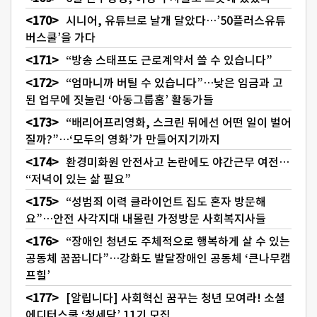
시니어, 유튜브로 날개 달았다…’50플러스유튜
버스쿨’을 가다
“방송 스태프도 근로계약서 쓸 수 있습니다”
“엄마니까 버틸 수 있습니다”…낮은 임금과 고
된 업무에 짓눌린 ‘아동그룹홈’ 활동가들
“배리어프리영화, 스크린 뒤에선 어떤 일이 벌어
질까?”…‘모두의 영화’가 만들어지기까지
환경미화원 안전사고 논란에도 야간근무 여전…
“저녁이 있는 삶 필요”
“성범죄 이력 클라이언트 집도 혼자 방문해
요”…안전 사각지대 내몰린 가정방문 사회복지사들
“장애인 청년도 주체적으로 행복하게 살 수 있는
공동체 꿈꿉니다”…강화도 발달장애인 공동체 ‘큰나무캠
프힐’
[알립니다] 사회혁신 꿈꾸는 청년 모여라! 소셜
에디터스쿨 ‘청세담’ 11기 모집