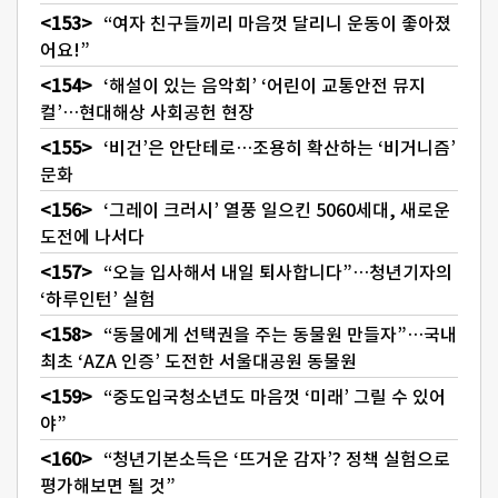
“여자 친구들끼리 마음껏 달리니 운동이 좋아졌
어요!”
‘해설이 있는 음악회’ ‘어린이 교통안전 뮤지
컬’…현대해상 사회공헌 현장
‘비건’은 안단테로…조용히 확산하는 ‘비거니즘’
문화
‘그레이 크러시’ 열풍 일으킨 5060세대, 새로운
도전에 나서다
“오늘 입사해서 내일 퇴사합니다”…청년기자의
‘하루인턴’ 실험
“동물에게 선택권을 주는 동물원 만들자”…국내
최초 ‘AZA 인증’ 도전한 서울대공원 동물원
“중도입국청소년도 마음껏 ‘미래’ 그릴 수 있어
야”
“청년기본소득은 ‘뜨거운 감자’? 정책 실험으로
평가해보면 될 것”