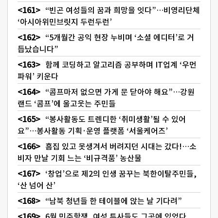
“빈곤 여성들의 꿈과 희망을 잇다”…비영리단체
‘아시아위민브릿지 두런두런’
“5개월간 공익 현장 누비며 ‘소셜 에디터’로 거
듭났습니다”
함께 코딩하고 알고리즘 공부하며 IT업계 ‘우먼
파워’ 키운다
“콤프마저 없으면 가게 문 닫아야 해요”…강원
랜드 ‘콤프’에 울고웃는 주민들
“봉사활동도 트렌디한 ‘취미생활’될 수 있어
요”…봉사활동 기획·운영 플랫폼 ‘서울케어즈’
흠집 있고 못생겨서 버려지던 시대는 갔다!…소
비자 만날 기회 느는 ‘비규격품’ 농산물
‘창업’으로 제2의 인생 꿈꾸는 북한이탈주민들,
‘산 넘어 산’
“남북 청년들 한 테이블에 앉는 날 기다려”
6월 민주항쟁, 여성 투사들도 그곳에 있었다