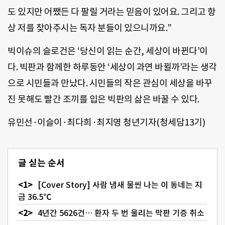
도 있지만 어쨌든 다 팔릴 거라는 믿음이 있어요. 그리고 항
상 저를 찾아주시는 독자 분들이 있으니까요.”
빅이슈의 슬로건은 ‘당신이 읽는 순간, 세상이 바뀐다’이
다. 빅판과 함께한 하루동안 ‘세상이 과연 바뀔까’라는 생각
으로 시민들과 만났다. 시민들의 작은 관심이 세상을 바꾸
진 못해도 빨간 조끼를 입은 빅판의 삶은 바꿀 수 있다.
유민선·이슬이·최다희·최지영 청년기자(청세담13기)
글 싣는 순서
[Cover Story] 사람 냄새 물씬 나는 이 동네는 지
금 36.5℃
4년간 5626건… 환자 두 번 울리는 막판 기증 취소