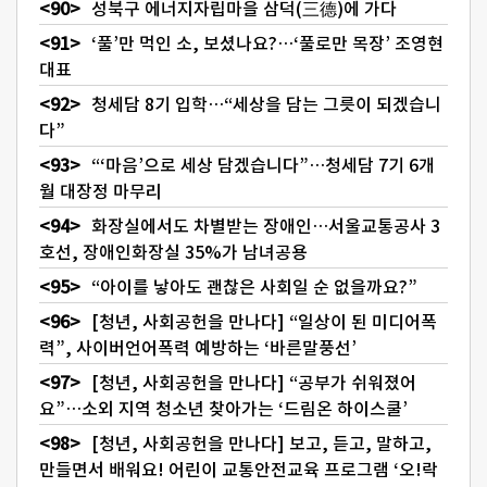
성북구 에너지자립마을 삼덕(三德)에 가다
‘풀’만 먹인 소, 보셨나요?…‘풀로만 목장’ 조영현
대표
청세담 8기 입학…“세상을 담는 그릇이 되겠습니
다”
“‘마음’으로 세상 담겠습니다”…청세담 7기 6개
월 대장정 마무리
화장실에서도 차별받는 장애인…서울교통공사 3
호선, 장애인화장실 35%가 남녀공용
“아이를 낳아도 괜찮은 사회일 순 없을까요?”
[청년, 사회공헌을 만나다] “일상이 된 미디어폭
력”, 사이버언어폭력 예방하는 ‘바른말풍선’
[청년, 사회공헌을 만나다] “공부가 쉬워졌어
요”…소외 지역 청소년 찾아가는 ‘드림온 하이스쿨’
[청년, 사회공헌을 만나다] 보고, 듣고, 말하고,
만들면서 배워요! 어린이 교통안전교육 프로그램 ‘오!락