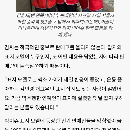
김훈재(맨 왼쪽) 빅이슈 판매원이 지난달 27일 서울지
하철 종각역 5번 출구 앞에서 최다희(가운데), 이슬이
더나은미래 청년기자와 잡지 빅이슈 판매 활동을 함
께 했다.
김씨는 적극적인 홍보로 판매고를 올리지 않는다. 잡지의
표지 모델이 누구인지, 또 어떤 내용을 담았는지에 따라 판
매량이 들쭉날쭉하기 때문이다.
“표지 모델로는 엑소 카이가 제일 반응이 좋았고, 운동 좋
아하는 김민경 개그우먼 표지 잡지도 찾는 사람이 많았어
요. 가끔 역주행한 연예인이 표지에 실렸던 옛날 잡지 구해
달라는 분들도 있습니다.”
빅이슈 표지 모델에 등장한 인기 연예인들을 막힘없이 읊