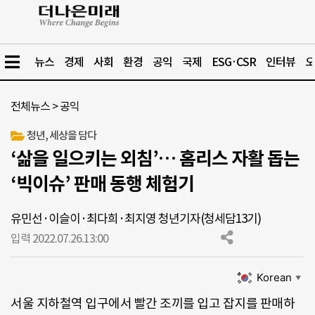
뉴스
경제
사회
환경
공익
국제
ESG·CSR
인터뷰
오
전체뉴스
>
공익
청년, 세상을 담다
‘삶을 일으키는 외침’… 홈리스 자활 돕는
‘빅이슈’ 판매 동행 체험기
유민선·이슬이·최다희·최지영 청년기자(청세담13기)
입력 2022.07.26.
13:00
Korean
▼
서울 지하철역 입구에서 빨간 조끼를 입고 잡지를 판매하