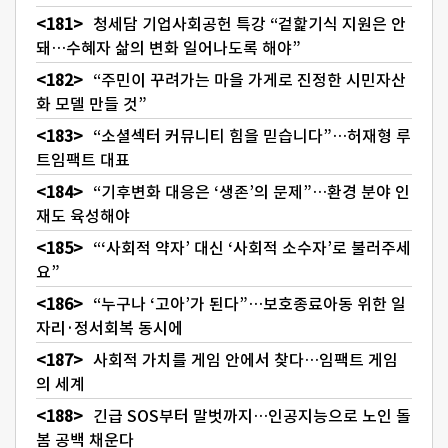
청세담 기업사회공헌 특강 “겉핥기식 지원은 안
돼…수혜자 삶의 변화 일어나도록 해야”
“주민이 꾸려가는 마을 가게로 진정한 시민자산
화 모델 만들 것”
“소셜섹터 커뮤니티 힘을 믿습니다”…허재형 루
트임팩트 대표
“기후변화 대응은 ‘생존’의 문제”…환경 분야 인
재도 육성해야
“‘사회적 약자’ 대신 ‘사회적 소수자’로 불러주세
요”
“누구나 ‘고아’가 된다”…보호종료아동 위한 일
자리·정서회복 동시에
사회적 가치를 게임 안에서 찾다…임팩트 게임
의 세계
긴급 SOS부터 말벗까지…인공지능으로 노인 돌
봄 공백 채운다