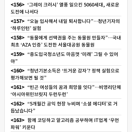
‘그레이 크러시’ 열풍 일으킨 5060세대, 새로운
도전에 나서다
“오늘 입사해서 내일 퇴사합니다”…청년기자의
‘하루인턴’ 실험
“동물에게 선택권을 주는 동물원 만들자”…국내
최초 ‘AZA 인증’ 도전한 서울대공원 동물원
“중도입국청소년도 마음껏 ‘미래’ 그릴 수 있어
야”
“청년기본소득은 ‘뜨거운 감자’? 정책 실험으로
평가해보면 될 것”
“빈곤 여성들의 꿈과 희망을 잇다”…비영리단체
‘아시아위민브릿지 두런두런’
“5개월간 공익 현장 누비며 ‘소셜 에디터’로 거
듭났습니다”
함께 코딩하고 알고리즘 공부하며 IT업계 ‘우먼
파워’ 키운다