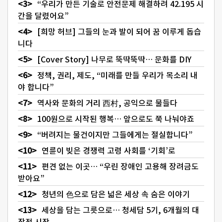
“우리가 만든 기술로 안전문제 해결하려 42.195 시
간을 달렸어요”
[희망 허브] 그들의 눈과 발이 되어 꿈 이루게 돕습
니다
[Cover Story] 나무로 뚝딱뚝딱… 문화를 DIY
정책, 권리, 제도, “미래를 만들 우리가 목소리 내
야 합니다”
역사와 문화의 거리 西村, 공익으로 물들다
100원으로 시작된 행복… 앞으로도 쭉 나눠야죠
“버려지는 물건이지만 그들에게는 절실합니다”
연륜이 빚은 경쟁력 고령 사회를 ‘기회’로
편견 없는 이곳… “우린 장애인 고용해 장려금도
받아요”
청년의 色으로 담은 넓은 세상 속 숨은 이야기
세상을 담는 그릇으로… 청세담 5기, 6개월의 대
장정 시작