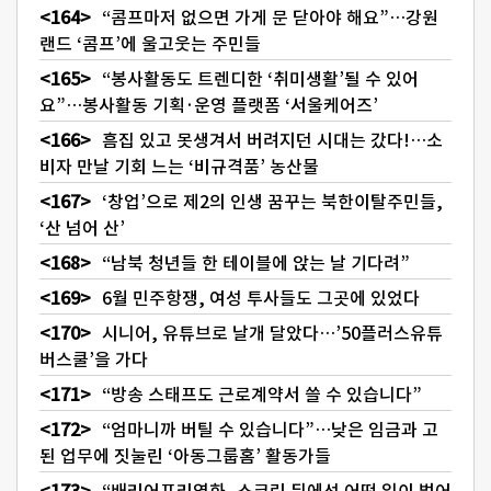
“콤프마저 없으면 가게 문 닫아야 해요”…강원
랜드 ‘콤프’에 울고웃는 주민들
“봉사활동도 트렌디한 ‘취미생활’될 수 있어
요”…봉사활동 기획·운영 플랫폼 ‘서울케어즈’
흠집 있고 못생겨서 버려지던 시대는 갔다!…소
비자 만날 기회 느는 ‘비규격품’ 농산물
‘창업’으로 제2의 인생 꿈꾸는 북한이탈주민들,
‘산 넘어 산’
“남북 청년들 한 테이블에 앉는 날 기다려”
6월 민주항쟁, 여성 투사들도 그곳에 있었다
시니어, 유튜브로 날개 달았다…’50플러스유튜
버스쿨’을 가다
“방송 스태프도 근로계약서 쓸 수 있습니다”
“엄마니까 버틸 수 있습니다”…낮은 임금과 고
된 업무에 짓눌린 ‘아동그룹홈’ 활동가들
“배리어프리영화, 스크린 뒤에선 어떤 일이 벌어