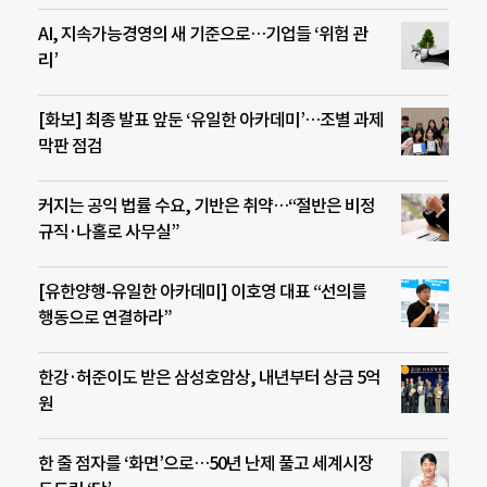
AI, 지속가능경영의 새 기준으로…기업들 ‘위험 관
리’
[화보] 최종 발표 앞둔 ‘유일한 아카데미’…조별 과제
막판 점검
커지는 공익 법률 수요, 기반은 취약…“절반은 비정
규직·나홀로 사무실”
[유한양행-유일한 아카데미] 이호영 대표 “선의를
행동으로 연결하라”
한강·허준이도 받은 삼성호암상, 내년부터 상금 5억
원
한 줄 점자를 ‘화면’으로…50년 난제 풀고 세계시장