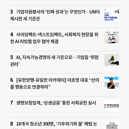
기업자원봉사의 ‘진짜 성과’는 무엇인가…UN이
제시한 새 기준은
사이임팩트-넥스트임팩트, 사회복지 현장을 위
한 AI 리빙랩 업무 협약 체결
AI, 지속가능경영의 새 기준으로…기업들 ‘위험
관리’
[유한양행-유일한 아카데미] 이호영 대표 “선의
를 행동으로 연결하라”
생명보험업계, ‘상생금융’ 통한 사회공헌 실시
18개국 청소년 300명, ‘기후위기와 물’ 해법 논