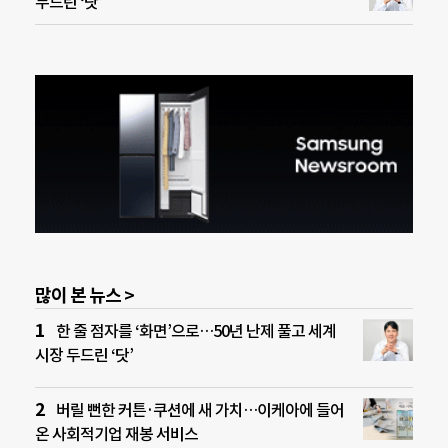
두드린 ‘닷’
많이 본 뉴스 >
한 줄 점자를 ‘화면’으로…50년 난제 풀고 세계
시장 두드린 ‘닷’
버릴 뻔한 커튼·쿠션에 새 가치…이케아에 들어
온 사회적기업 재봉 서비스