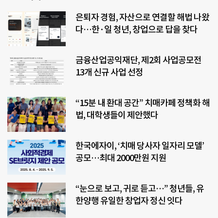
은퇴자 경험, 자산으로 연결할 해법 나왔
다…한·일 청년, 창업으로 답을 찾다
금융산업공익재단, 제2회 사업공모전
13개 신규 사업 선정
“15분 내 환대 공간” 치매카페 정책화 해
법, 대학생들이 제안했다
한국에자이, ‘치매 당사자 일자리 모델’
공모…최대 2000만원 지원
“눈으로 보고, 귀로 듣고…” 청년들, 유
한양행 유일한 창업자 정신 잇다