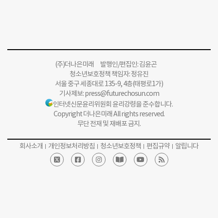
(주)더나은미래 발행인/편집인: 김윤곤
청소년보호정책 책임자: 정유진
서울 중구 세종대로 135-9, 4층(태평로1가)
기사제보:
press@futurechosun.com
인터넷신문윤리위원회 윤리강령을 준수합니다.
Copyright 더나은미래 All rights reserved.
무단 전재 및 재배포 금지.
회사소개
개인정보처리방침
청소년보호정책
편집규약
알립니다