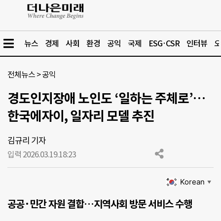
뉴스
경제
사회
환경
공익
국제
ESG·CSR
인터뷰
오
전체뉴스
>
공익
경도인지장애 노인도 ‘일하는 주체로’…
한국에자이, 일자리 모델 추진
김규리 기자
입력 2026.03.19.
18:23
Korean
▼
공공·민간 자원 결합…지역사회 방문 서비스 수행