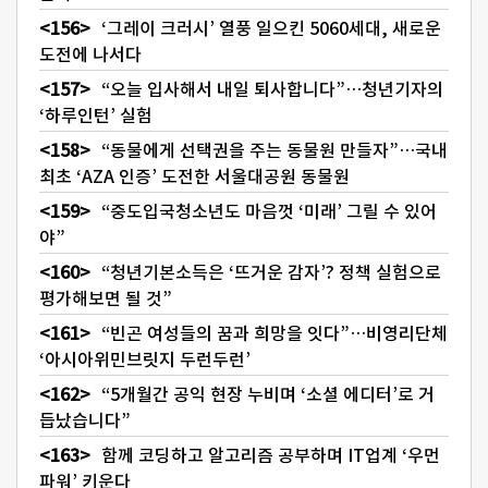
‘그레이 크러시’ 열풍 일으킨 5060세대, 새로운
도전에 나서다
“오늘 입사해서 내일 퇴사합니다”…청년기자의
‘하루인턴’ 실험
“동물에게 선택권을 주는 동물원 만들자”…국내
최초 ‘AZA 인증’ 도전한 서울대공원 동물원
“중도입국청소년도 마음껏 ‘미래’ 그릴 수 있어
야”
“청년기본소득은 ‘뜨거운 감자’? 정책 실험으로
평가해보면 될 것”
“빈곤 여성들의 꿈과 희망을 잇다”…비영리단체
‘아시아위민브릿지 두런두런’
“5개월간 공익 현장 누비며 ‘소셜 에디터’로 거
듭났습니다”
함께 코딩하고 알고리즘 공부하며 IT업계 ‘우먼
파워’ 키운다