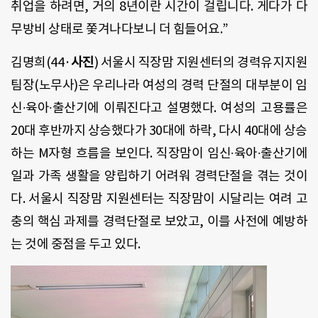
취업을 하려면, 거의 8년이란 시간이 걸립니다. 게다가 다
무방비 상태로 쫓겨나다보니 더 힘들어요.”
김명희(44·
사진
) 서울시 직장맘 지원센터의 경력유지지원
팀장(노무사)은 우리나라 여성의 경력 단절의 대부분이 임
신∙육아∙출산기에 이뤄진다고 설명했다. 여성의 고용률은
20대 후반까지 상승했다가 30대에 하락, 다시 40대에 상승
하는 M자형 흐름을 보인다. 직장맘이 임신∙육아∙출산기에
일과 가족 생활을 양립하기 어려워 경력단절을 겪는 것이
다. 서울시 직장맘 지원센터는 직장맘이 시달리는 여려 고
충의 핵심 과제를 경력단절로 보았고, 이를 사전에 예방하
는 것에 중점을 두고 있다.