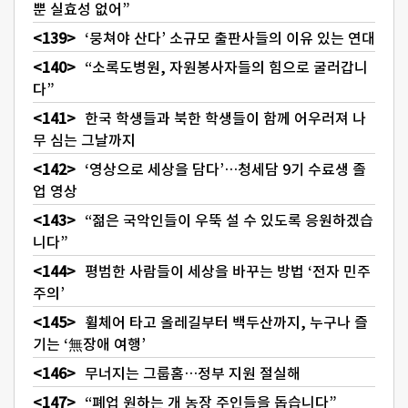
뿐 실효성 없어”
‘뭉쳐야 산다’ 소규모 출판사들의 이유 있는 연대
“소록도병원, 자원봉사자들의 힘으로 굴러갑니
다”
한국 학생들과 북한 학생들이 함께 어우러져 나
무 심는 그날까지
‘영상으로 세상을 담다’…청세담 9기 수료생 졸
업 영상
“젊은 국악인들이 우뚝 설 수 있도록 응원하겠습
니다”
평범한 사람들이 세상을 바꾸는 방법 ‘전자 민주
주의’
휠체어 타고 올레길부터 백두산까지, 누구나 즐
기는 ‘無장애 여행’
무너지는 그룹홈…정부 지원 절실해
“폐업 원하는 개 농장 주인들을 돕습니다”