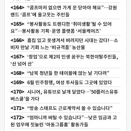
“콤프마저 없으면 가게 문 닫아야 해요”…강원
랜드 ‘콤프’에 울고웃는 주민들
“봉사활동도 트렌디한 ‘취미생활’될 수 있어
요”…봉사활동 기획·운영 플랫폼 ‘서울케어즈’
흠집 있고 못생겨서 버려지던 시대는 갔다!…소
비자 만날 기회 느는 ‘비규격품’ 농산물
‘창업’으로 제2의 인생 꿈꾸는 북한이탈주민들,
‘산 넘어 산’
“남북 청년들 한 테이블에 앉는 날 기다려”
6월 민주항쟁, 여성 투사들도 그곳에 있었다
시니어, 유튜브로 날개 달았다…’50플러스유튜
버스쿨’을 가다
“방송 스태프도 근로계약서 쓸 수 있습니다”
“엄마니까 버틸 수 있습니다”…낮은 임금과 고
된 업무에 짓눌린 ‘아동그룹홈’ 활동가들