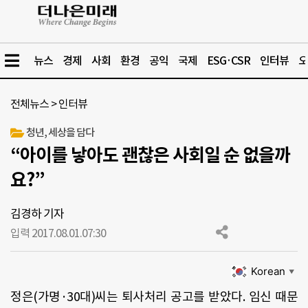
뉴스
경제
사회
환경
공익
국제
ESG·CSR
인터뷰
오
전체뉴스
>
인터뷰
청년, 세상을 담다
“아이를 낳아도 괜찮은 사회일 순 없을까
요?”
김경하 기자
입력 2017.08.01.
07:30
Korean
▼
정은(가명·30대)씨는 퇴사처리 공고를 받았다. 임신 때문