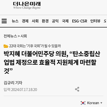
뉴스
경제
사회
환경
공익
국제
ESG·CSR
인터뷰
오
전체뉴스
>
사회
22대 국회는 '기후 국회'가 될 수 있을까
박지혜 더불어민주당 의원, “탄소중립산
업법 제정으로 효율적 지원체계 마련할
것”
김규리 기자
입력 2024.07.17.
18:20
Korean
▼