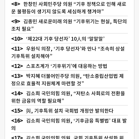
한창민 사회민주당 의원 “기후 정책으로 인해 새로
운 불평등이 생기지 않도록 세심하게 챙겨야”
김종민 새로운미래 의원 “기후위기는 현실, 특단의
조치 필요”
‘제22대 기후 당선자’ 10人의 ‘말말말’
우원식 의장, ‘기후 당선자’와 만나 “조속히 상설
기후특위 설치해야”
스포츠계가 ‘기후위기’에 대응하는 방법
박지혜 더불어민주당 의원, “탄소중립산업법 제
정으로 효율적 지원체계 마련할 것”
김소희 국민의힘 의원, “저탄소 사회로의 전환을
위한 금융의 역할 필요해”
與, 기후특위 설치 국회법 개정안 발의한다
김소희 국민의힘 의원, ‘기후금융 특별법’ 대표 발
의
김소희 국민의힘 의원, 국회 기후특위 상설화 위