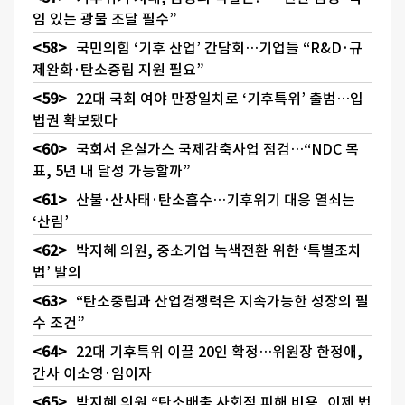
임 있는 광물 조달 필수”
국민의힘 ‘기후 산업’ 간담회…기업들 “R&D·규
제완화·탄소중립 지원 필요”
22대 국회 여야 만장일치로 ‘기후특위’ 출범…입
법권 확보됐다
국회서 온실가스 국제감축사업 점검…“NDC 목
표, 5년 내 달성 가능할까”
산불·산사태·탄소흡수…기후위기 대응 열쇠는
‘산림’
박지혜 의원, 중소기업 녹색전환 위한 ‘특별조치
법’ 발의
“탄소중립과 산업경쟁력은 지속가능한 성장의 필
수 조건”
22대 기후특위 이끌 20인 확정…위원장 한정애,
간사 이소영·임이자
박지혜 의원 “탄소배출 사회적 피해 비용, 이제 법