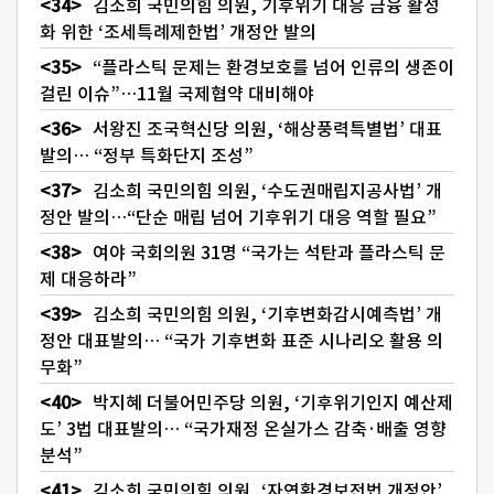
김소희 국민의힘 의원, 기후위기 대응 금융 활성
화 위한 ‘조세특례제한법’ 개정안 발의
“플라스틱 문제는 환경보호를 넘어 인류의 생존이
걸린 이슈”…11월 국제협약 대비해야
서왕진 조국혁신당 의원, ‘해상풍력특별법’ 대표
발의… “정부 특화단지 조성”
김소희 국민의힘 의원, ‘수도권매립지공사법’ 개
정안 발의…“단순 매립 넘어 기후위기 대응 역할 필요”
여야 국회의원 31명 “국가는 석탄과 플라스틱 문
제 대응하라”
김소희 국민의힘 의원, ‘기후변화감시예측법’ 개
정안 대표발의… “국가 기후변화 표준 시나리오 활용 의
무화”
박지혜 더불어민주당 의원, ‘기후위기인지 예산제
도’ 3법 대표발의… “국가재정 온실가스 감축·배출 영향
분석”
김소희 국민의힘 의원, ‘자연환경보전법 개정안’