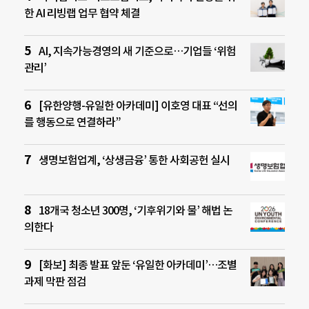
한 AI 리빙랩 업무 협약 체결
AI, 지속가능경영의 새 기준으로…기업들 ‘위험
관리’
[유한양행-유일한 아카데미] 이호영 대표 “선의
를 행동으로 연결하라”
생명보험업계, ‘상생금융’ 통한 사회공헌 실시
18개국 청소년 300명, ‘기후위기와 물’ 해법 논
의한다
[화보] 최종 발표 앞둔 ‘유일한 아카데미’…조별
과제 막판 점검