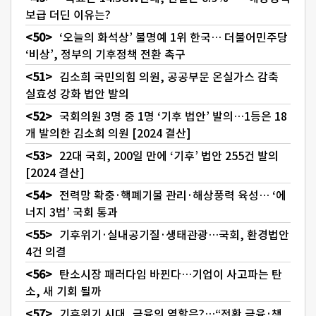
보급 더딘 이유는?
‘오늘의 화석상’ 불명예 1위 한국… 더불어민주당
‘비상’, 정부의 기후정책 전환 촉구
김소희 국민의힘 의원, 공공부문 온실가스 감축
실효성 강화 법안 발의
국회의원 3명 중 1명 ‘기후 법안’ 발의…1등은 18
개 발의한 김소희 의원 [2024 결산]
22대 국회, 200일 만에 ‘기후’ 법안 255건 발의
[2024 결산]
전력망 확충·핵폐기물 관리·해상풍력 육성… ‘에
너지 3법’ 국회 통과
기후위기·실내공기질·생태관광…국회, 환경법안
4건 의결
탄소시장 패러다임 바뀐다…기업이 사고파는 탄
소, 새 기회 될까
기후위기 시대, 금융의 역할은?…“전환 금융·책