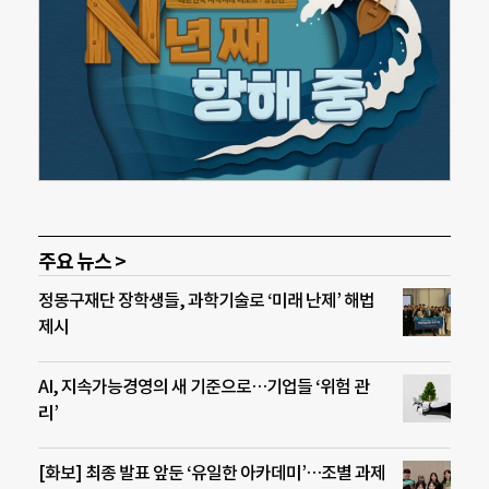
주요 뉴스 >
정몽구재단 장학생들, 과학기술로 ‘미래 난제’ 해법
제시
AI, 지속가능경영의 새 기준으로…기업들 ‘위험 관
리’
[화보] 최종 발표 앞둔 ‘유일한 아카데미’…조별 과제