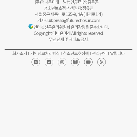
(주)더나은미래 발행인/편집인: 김윤곤
청소년보호정책 책임자: 정유진
서울 중구 세종대로 135-9, 4층(태평로1가)
기사제보:
press@futurechosun.com
인터넷신문윤리위원회 윤리강령을 준수합니다.
Copyright 더나은미래 All rights reserved.
무단 전재 및 재배포 금지.
회사소개
개인정보처리방침
청소년보호정책
편집규약
알립니다