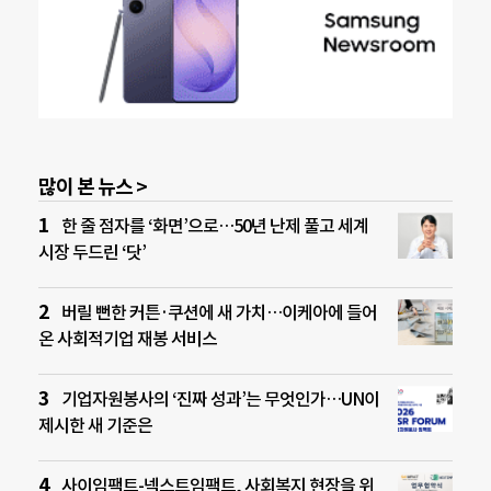
많이 본 뉴스 >
한 줄 점자를 ‘화면’으로…50년 난제 풀고 세계
시장 두드린 ‘닷’
버릴 뻔한 커튼·쿠션에 새 가치…이케아에 들어
온 사회적기업 재봉 서비스
기업자원봉사의 ‘진짜 성과’는 무엇인가…UN이
제시한 새 기준은
사이임팩트-넥스트임팩트, 사회복지 현장을 위