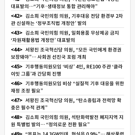
대표발의…“기후·생태정보 통합 관리해야”
김소희 국민의힘 의원, 기후대응 전담 환경부 2차
관 신설하는 ‘정부조직법 개정안’ 발의
김소희 국민의힘 의원, 일회용품 무상제공 금지
‘자원재활용법 개정안’ 대표발의
서왕진 조국혁신당 의원, “모든 국민에게 환경권
보장돼야”… 사회권 선진국 포럼 개최
기후행동의원모임 ‘비상’ 4인, RE100 주관 ‘클라
이밋 그룹’과 간담회 진행
기후행동의원모임 비상 “실질적 기후 대응을 위한
재정 조정 필요”
서왕진 조국혁신당 의원, “탄소중립과 전력망 확
충은 필수적 관계”
김소희 국민의힘 의원, 석탄화력발전 폐지지역 지
원 특별법 발의… “정의로운 전환 필요”
“목표는 14.3GW인데, 현실은 0.9%”… 해상풍력