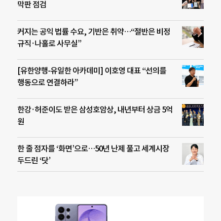
막판 점검
커지는 공익 법률 수요, 기반은 취약…“절반은 비정
규직·나홀로 사무실”
[유한양행-유일한 아카데미] 이호영 대표 “선의를
행동으로 연결하라”
한강·허준이도 받은 삼성호암상, 내년부터 상금 5억
원
한 줄 점자를 ‘화면’으로…50년 난제 풀고 세계시장
두드린 ‘닷’