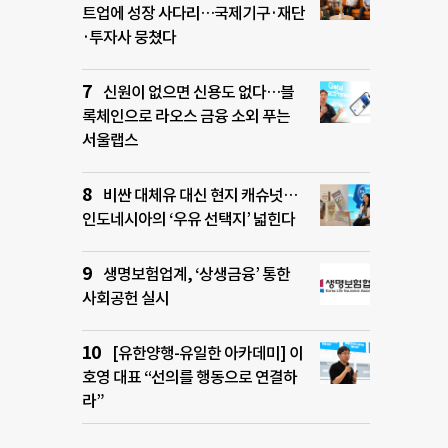
트업에 성장 사다리…국제기구·재단
·투자사 뭉쳤다
신원이 없으면 신용도 없다…블
록체인으로 라오스 금융 소외 푸는
서울랩스
비싼 대체유 대신 현지 캐슈넛…
인도네시아의 ‘우유 선택지’ 넓힌다
생명보험업계, ‘상생금융’ 통한
사회공헌 실시
[유한양행-유일한 아카데미] 이
호영 대표 “선의를 행동으로 연결하
라”