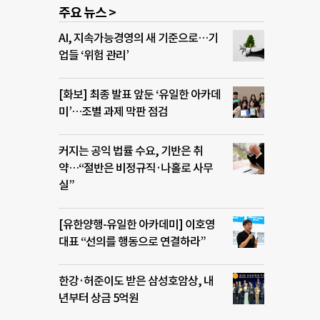
주요 뉴스 >
AI, 지속가능경영의 새 기준으로…기
업들 ‘위험 관리’
[화보] 최종 발표 앞둔 ‘유일한 아카데
미’…조별 과제 막판 점검
커지는 공익 법률 수요, 기반은 취
약…“절반은 비정규직·나홀로 사무
실”
[유한양행-유일한 아카데미] 이호영
대표 “선의를 행동으로 연결하라”
한강·허준이도 받은 삼성호암상, 내
년부터 상금 5억원