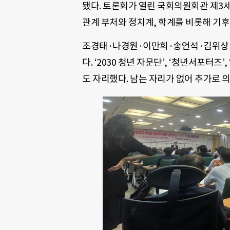
됐다. 토론회가 열린 국회의원회관 제
관계 부처와 정치계, 학계를 비롯해 기후
조경태·나경원·이만희·송언석·김위상·
다. ‘2030 청년 자문단’, ‘청년서포터즈
도 자리했다. 남는 자리가 없어 추가로 