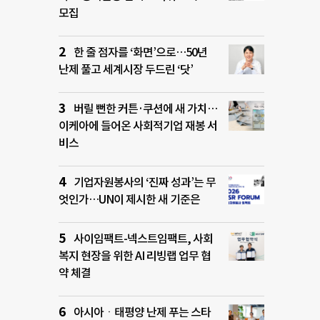
모집
한 줄 점자를 ‘화면’으로…50년
난제 풀고 세계시장 두드린 ‘닷’
버릴 뻔한 커튼·쿠션에 새 가치…
이케아에 들어온 사회적기업 재봉 서
비스
기업자원봉사의 ‘진짜 성과’는 무
엇인가…UN이 제시한 새 기준은
사이임팩트-넥스트임팩트, 사회
복지 현장을 위한 AI 리빙랩 업무 협
약 체결
아시아ㆍ태평양 난제 푸는 스타