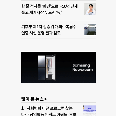
한 줄 점자를 ‘화면’으로…50년 난제
풀고 세계시장 두드린 ‘닷’
기후부 제1차 검증위 개최…복류수
실증 시설 운영 결과 검토
많이 본 뉴스 >
사회변화 이끈 프로그램 찾는
다…‘공익활동 임팩트 어워드’ 후보