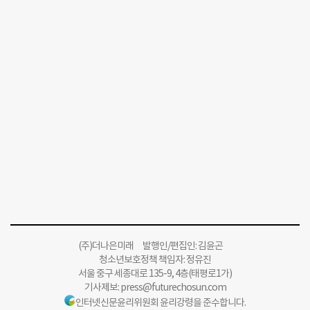
(주)더나은미래 발행인/편집인: 김윤곤
청소년보호정책 책임자: 정유진
서울 중구 세종대로 135-9, 4층(태평로1가)
기사제보:
press@futurechosun.com
인터넷신문윤리위원회 윤리강령을 준수합니다.