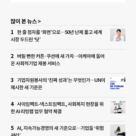
많이 본 뉴스 >
한 줄 점자를 ‘화면’으로…50년 난제 풀고 세계
시장 두드린 ‘닷’
버릴 뻔한 커튼·쿠션에 새 가치…이케아에 들어
온 사회적기업 재봉 서비스
기업자원봉사의 ‘진짜 성과’는 무엇인가…UN이
제시한 새 기준은
사이임팩트-넥스트임팩트, 사회복지 현장을 위
한 AI 리빙랩 업무 협약 체결
AI, 지속가능경영의 새 기준으로…기업들 ‘위험
관리’