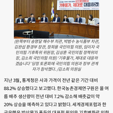
(왼쪽부터 송명달 해수부 차관, 박범수 농식품부 차관,
김완섭 환경부 장관, 정희용 국민의힘 의원, 임이자 국
민의힘 기후특위 위원장, 김상훈 국민의힘 정책위의
장, 김소희 국민의힘 의원) ‘기후물가, 제대로 대응하
겠습니다’ 당정 토론회에 국민의힘 의원과 정부 관계
자가 참석했다. /김소희 의원실
지난 3월, 통계청은 사과 가격이 전년 같은 기간 대비
88.2% 상승했다고 보고했다. 한국농촌경제연구원은 올 여
름 배추 생산량이 전년 대비 7.2% 감소해 배춧값이 약
20% 상승을 예측하고 있다고 밝혔다. 세계경제포럼과 한
국은행은 밥상물가 폭등의 대표적 원인을 기후변화로 인한