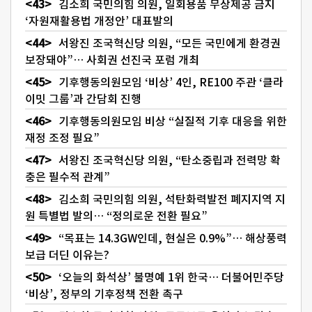
김소희 국민의힘 의원, 일회용품 무상제공 금지
‘자원재활용법 개정안’ 대표발의
서왕진 조국혁신당 의원, “모든 국민에게 환경권
보장돼야”… 사회권 선진국 포럼 개최
기후행동의원모임 ‘비상’ 4인, RE100 주관 ‘클라
이밋 그룹’과 간담회 진행
기후행동의원모임 비상 “실질적 기후 대응을 위한
재정 조정 필요”
서왕진 조국혁신당 의원, “탄소중립과 전력망 확
충은 필수적 관계”
김소희 국민의힘 의원, 석탄화력발전 폐지지역 지
원 특별법 발의… “정의로운 전환 필요”
“목표는 14.3GW인데, 현실은 0.9%”… 해상풍력
보급 더딘 이유는?
‘오늘의 화석상’ 불명예 1위 한국… 더불어민주당
‘비상’, 정부의 기후정책 전환 촉구