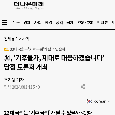
뉴스
경제
사회
환경
공익
국제
ESG·CSR
인터뷰
오
전체뉴스
>
사회
22대 국회는 '기후 국회'가 될 수 있을까
與, ‘기후물가, 제대로 대응하겠습니다’
당정 토론회 개최
조기용 기자
입력 2024.08.14.
15:40
Korean
▼
22대 국회는 ‘기후 국회’가 될 수 있을까 <19>