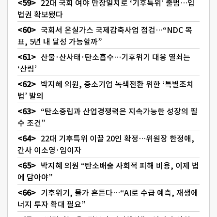
22대 국회 여야 만장일치로 ‘기후특위’ 출범…입
법권 확보됐다
국회서 온실가스 국제감축사업 점검…“NDC 목
표, 5년 내 달성 가능할까”
산불·산사태·탄소흡수…기후위기 대응 열쇠는
‘산림’
박지혜 의원, 중소기업 녹색전환 위한 ‘특별조치
법’ 발의
“탄소중립과 산업경쟁력은 지속가능한 성장의 필
수 조건”
22대 기후특위 이끌 20인 확정…위원장 한정애,
간사 이소영·임이자
박지혜 의원 “탄소배출 사회적 피해 비용, 이제 법
에 담아야”
기후위기, 물가 흔든다…“AI로 수급 예측, 재생에
너지 투자 확대 필요”