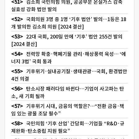
김소희 국민의힘 의원, 공공부문 온실가스 감축
실효성 강화 법안 발의
국회의원 3명 중 1명 ‘기후 법안’ 발의…1등은 18
개 발의한 김소희 의원 [2024 결산]
22대 국회, 200일 만에 ‘기후’ 법안 255건 발의
[2024 결산]
전력망 확충·핵폐기물 관리·해상풍력 육성… ‘에
너지 3법’ 국회 통과
기후위기·실내공기질·생태관광…국회, 환경법안
4건 의결
탄소시장 패러다임 바뀐다…기업이 사고파는 탄
소, 새 기회 될까
기후위기 시대, 금융의 역할은?…“전환 금융·책
임 있는 광물 조달 필수”
국민의힘 ‘기후 산업’ 간담회…기업들 “R&D·규
제완화·탄소중립 지원 필요”