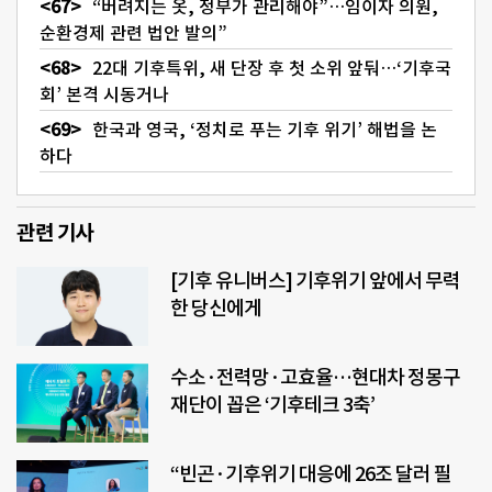
“버려지는 옷, 정부가 관리해야”…임이자 의원,
순환경제 관련 법안 발의”
22대 기후특위, 새 단장 후 첫 소위 앞둬…‘기후국
회’ 본격 시동거나
한국과 영국, ‘정치로 푸는 기후 위기’ 해법을 논
하다
관련 기사
[기후 유니버스] 기후위기 앞에서 무력
한 당신에게
수소·전력망·고효율…현대차 정몽구
재단이 꼽은 ‘기후테크 3축’
“빈곤·기후위기 대응에 26조 달러 필