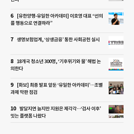
[유한양행-유일한 아카데미] 이호영 대표 “선의
를 행동으로 연결하라”
생명보험업계, ‘상생금융’ 통한 사회공헌 실시
18개국 청소년 300명, ‘기후위기와 물’ 해법 논
의한다
[화보] 최종 발표 앞둔 ‘유일한 아카데미’…조별
과제 막판 점검
발달지연 늘지만 지원은 제각각…‘검사 이후’
잇는 플랫폼 나왔다