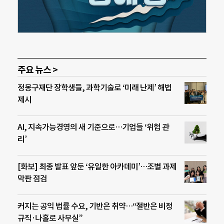
주요 뉴스 >
정몽구재단 장학생들, 과학기술로 ‘미래 난제’ 해법
제시
AI, 지속가능경영의 새 기준으로…기업들 ‘위험 관
리’
[화보] 최종 발표 앞둔 ‘유일한 아카데미’…조별 과제
막판 점검
커지는 공익 법률 수요, 기반은 취약…“절반은 비정
규직·나홀로 사무실”