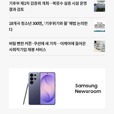
기후부 제1차 검증위 개최…복류수 실증 시설 운영
결과 검토
18개국 청소년 300명, ‘기후위기와 물’ 해법 논의한
다
버릴 뻔한 커튼·쿠션에 새 가치…이케아에 들어온
사회적기업 재봉 서비스