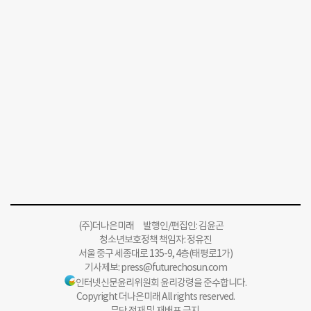
(주)더나은미래 발행인/편집인: 김윤곤
청소년보호정책 책임자: 정유진
서울 중구 세종대로 135-9, 4층(태평로1가)
기사제보:
press@futurechosun.com
인터넷신문윤리위원회 윤리강령을 준수합니다.
Copyright 더나은미래 All rights reserved.
무단 전재 및 재배포 금지.