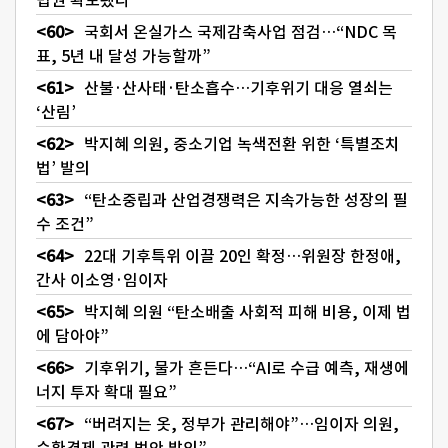
국회서 온실가스 국제감축사업 점검…“NDC 목
표, 5년 내 달성 가능할까”
산불·산사태·탄소흡수…기후위기 대응 열쇠는
‘산림’
박지혜 의원, 중소기업 녹색전환 위한 ‘특별조치
법’ 발의
“탄소중립과 산업경쟁력은 지속가능한 성장의 필
수 조건”
22대 기후특위 이끌 20인 확정…위원장 한정애,
간사 이소영·임이자
박지혜 의원 “탄소배출 사회적 피해 비용, 이제 법
에 담아야”
기후위기, 물가 흔든다…“AI로 수급 예측, 재생에
너지 투자 확대 필요”
“버려지는 옷, 정부가 관리해야”…임이자 의원,
순환경제 관련 법안 발의”