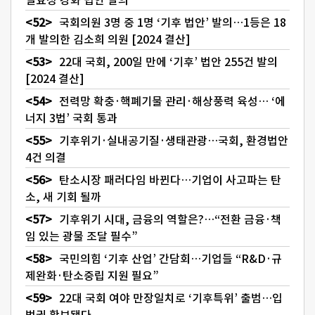
국회의원 3명 중 1명 ‘기후 법안’ 발의…1등은 18
개 발의한 김소희 의원 [2024 결산]
22대 국회, 200일 만에 ‘기후’ 법안 255건 발의
[2024 결산]
전력망 확충·핵폐기물 관리·해상풍력 육성… ‘에
너지 3법’ 국회 통과
기후위기·실내공기질·생태관광…국회, 환경법안
4건 의결
탄소시장 패러다임 바뀐다…기업이 사고파는 탄
소, 새 기회 될까
기후위기 시대, 금융의 역할은?…“전환 금융·책
임 있는 광물 조달 필수”
국민의힘 ‘기후 산업’ 간담회…기업들 “R&D·규
제완화·탄소중립 지원 필요”
22대 국회 여야 만장일치로 ‘기후특위’ 출범…입
법권 확보됐다