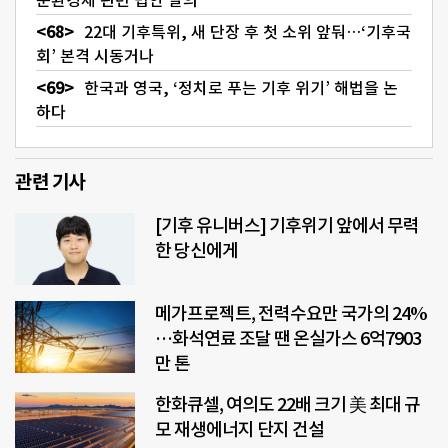
22대 기후특위, 새 단장 후 첫 소위 앞둬…‘기후국
회’ 본격 시동거나
한국과 영국, ‘정치로 푸는 기후 위기’ 해법을 논
하다
관련 기사
[기후 유니버스] 기후위기 앞에서 무력
한 당신에게
메가프로젝트, 전력수요만 국가의 24%
…화석연료 조달 땐 온실가스 6억7903
만 톤
한화큐셀, 여의도 22배 크기 美 최대 규
모 재생에너지 단지 건설