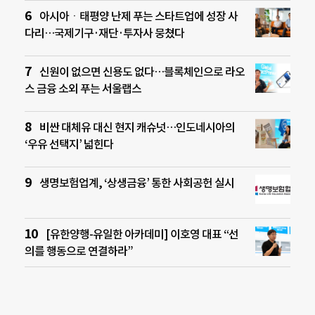
아시아ㆍ태평양 난제 푸는 스타트업에 성장 사
다리…국제기구·재단·투자사 뭉쳤다
신원이 없으면 신용도 없다…블록체인으로 라오
스 금융 소외 푸는 서울랩스
비싼 대체유 대신 현지 캐슈넛…인도네시아의
‘우유 선택지’ 넓힌다
생명보험업계, ‘상생금융’ 통한 사회공헌 실시
[유한양행-유일한 아카데미] 이호영 대표 “선
의를 행동으로 연결하라”