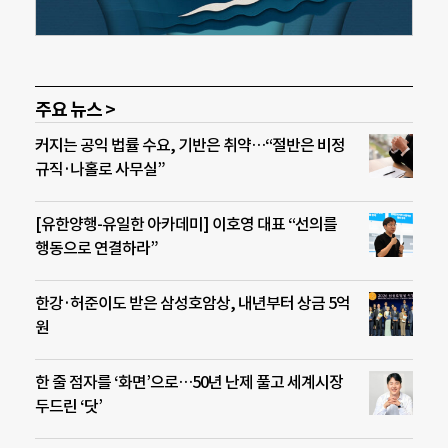
주요 뉴스 >
커지는 공익 법률 수요, 기반은 취약…“절반은 비정
규직·나홀로 사무실”
[유한양행-유일한 아카데미] 이호영 대표 “선의를
행동으로 연결하라”
한강·허준이도 받은 삼성호암상, 내년부터 상금 5억
원
한 줄 점자를 ‘화면’으로…50년 난제 풀고 세계시장
두드린 ‘닷’