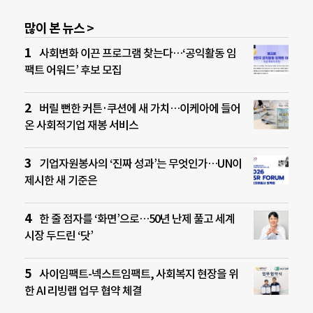
많이 본 뉴스 >
사회변화 이끈 프로그램 찾는다…‘공익활동 임
팩트 어워드’ 후보 모집
버릴 뻔한 커튼·쿠션에 새 가치…이케아에 들어
온 사회적기업 재봉 서비스
기업자원봉사의 ‘진짜 성과’는 무엇인가…UN이
제시한 새 기준은
한 줄 점자를 ‘화면’으로…50년 난제 풀고 세계
시장 두드린 ‘닷’
사이임팩트-넥스트임팩트, 사회복지 현장을 위
한 AI 리빙랩 업무 협약 체결