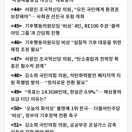
서왕진 조국혁신당 의원, “모든 국민에게 환경권
보장돼야”… 사회권 선진국 포럼 개최
기후행동의원모임 ‘비상’ 4인, RE100 주관 ‘클라
이밋 그룹’과 간담회 진행
기후행동의원모임 비상 “실질적 기후 대응을 위한
재정 조정 필요”
서왕진 조국혁신당 의원, “탄소중립과 전력망 확
충은 필수적 관계”
김소희 국민의힘 의원, 석탄화력발전 폐지지역 지
원 특별법 발의… “정의로운 전환 필요”
“목표는 14.3GW인데, 현실은 0.9%”… 해상풍력
보급 더딘 이유는?
‘오늘의 화석상’ 불명예 1위 한국… 더불어민주당
‘비상’, 정부의 기후정책 전환 촉구
김소희 국민의힘 의원, 공공부문 온실가스 감축
실효성 강화 법안 발의