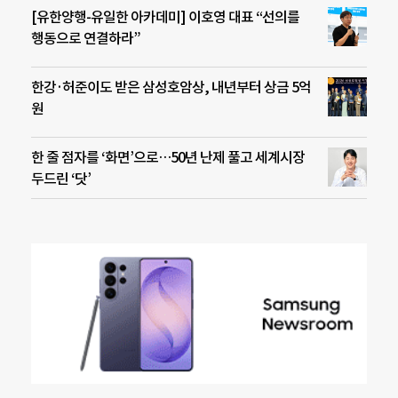
[유한양행-유일한 아카데미] 이호영 대표 “선의를
행동으로 연결하라”
한강·허준이도 받은 삼성호암상, 내년부터 상금 5억
원
한 줄 점자를 ‘화면’으로…50년 난제 풀고 세계시장
두드린 ‘닷’