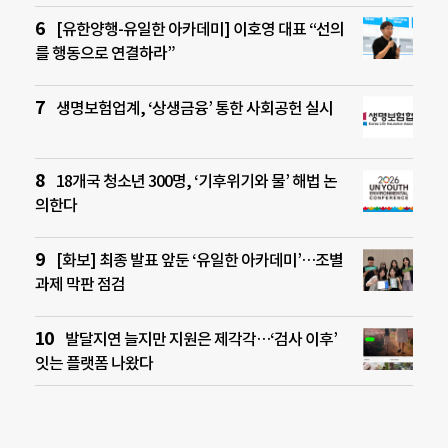
[유한양행-유일한 아카데미] 이호영 대표 “선의
를 행동으로 연결하라”
생명보험업계, ‘상생금융’ 통한 사회공헌 실시
18개국 청소년 300명, ‘기후위기와 물’ 해법 논
의한다
[화보] 최종 발표 앞둔 ‘유일한 아카데미’…조별
과제 막판 점검
발달지연 늘지만 지원은 제각각…‘검사 이후’
잇는 플랫폼 나왔다