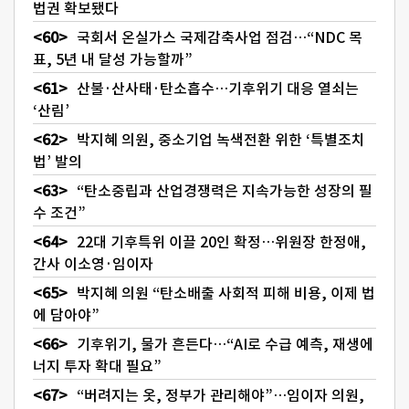
법권 확보됐다
국회서 온실가스 국제감축사업 점검…“NDC 목
표, 5년 내 달성 가능할까”
산불·산사태·탄소흡수…기후위기 대응 열쇠는
‘산림’
박지혜 의원, 중소기업 녹색전환 위한 ‘특별조치
법’ 발의
“탄소중립과 산업경쟁력은 지속가능한 성장의 필
수 조건”
22대 기후특위 이끌 20인 확정…위원장 한정애,
간사 이소영·임이자
박지혜 의원 “탄소배출 사회적 피해 비용, 이제 법
에 담아야”
기후위기, 물가 흔든다…“AI로 수급 예측, 재생에
너지 투자 확대 필요”
“버려지는 옷, 정부가 관리해야”…임이자 의원,