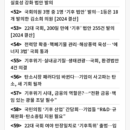
실효성 강화 법안 발의
국회의원 3명 중 1명 ‘기후 법안’ 발의…1등은 18
개 발의한 김소희 의원 [2024 결산]
22대 국회, 200일 만에 ‘기후’ 법안 255건 발의
[2024 결산]
전력망 확충·핵폐기물 관리·해상풍력 육성… ‘에
너지 3법’ 국회 통과
기후위기·실내공기질·생태관광…국회, 환경법안
4건 의결
탄소시장 패러다임 바뀐다…기업이 사고파는 탄
소, 새 기회 될까
기후위기 시대, 금융의 역할은?…“전환 금융·책
임 있는 광물 조달 필수”
국민의힘 ‘기후 산업’ 간담회…기업들 “R&D·규
제완화·탄소중립 지원 필요”
22대 국회 여야 만장일치로 ‘기후특위’ 출범…입