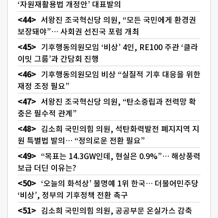
‘자원재활용법 개정안’ 대표발의
서왕진 조국혁신당 의원, “모든 국민에게 환경권
보장돼야”… 사회권 선진국 포럼 개최
기후행동의원모임 ‘비상’ 4인, RE100 주관 ‘클라
이밋 그룹’과 간담회 진행
기후행동의원모임 비상 “실질적 기후 대응을 위한
재정 조정 필요”
서왕진 조국혁신당 의원, “탄소중립과 전력망 확
충은 필수적 관계”
김소희 국민의힘 의원, 석탄화력발전 폐지지역 지
원 특별법 발의… “정의로운 전환 필요”
“목표는 14.3GW인데, 현실은 0.9%”… 해상풍력
보급 더딘 이유는?
‘오늘의 화석상’ 불명예 1위 한국… 더불어민주당
‘비상’, 정부의 기후정책 전환 촉구
김소희 국민의힘 의원, 공공부문 온실가스 감축