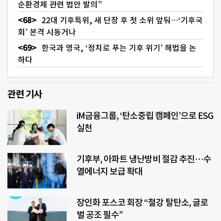
순환경제 관련 법안 발의”
22대 기후특위, 새 단장 후 첫 소위 앞둬…‘기후국
회’ 본격 시동거나
한국과 영국, ‘정치로 푸는 기후 위기’ 해법을 논
하다
관련 기사
iM금융그룹, ‘탄소중립 캠페인’으로 ESG
실천
기후부, 아파트 냉난방비 절감 추진…수
열에너지 보급 확대
장인화 포스코 회장 “철강 탈탄소, 글로
벌 공조 필수”