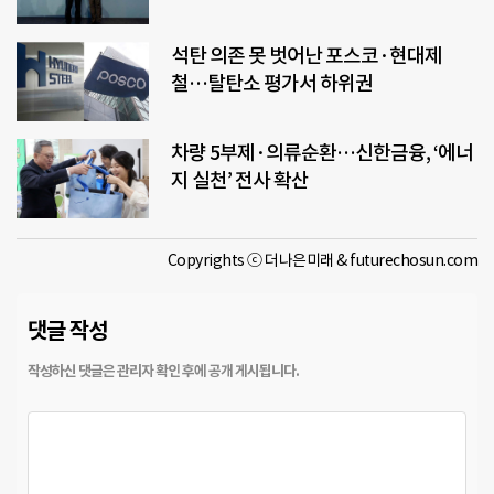
석탄 의존 못 벗어난 포스코·현대제
철…탈탄소 평가서 하위권
차량 5부제·의류순환…신한금융, ‘에너
지 실천’ 전사 확산
Copyrights ⓒ 더나은미래 & futurechosun.com
댓글 작성