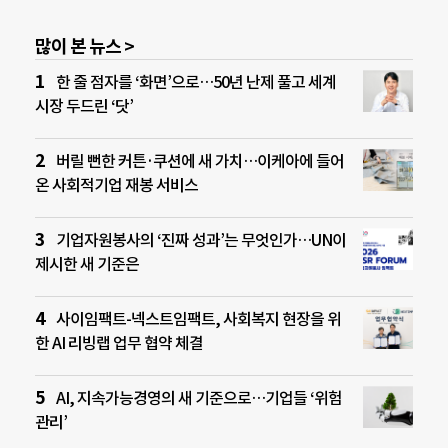
많이 본 뉴스 >
한 줄 점자를 ‘화면’으로…50년 난제 풀고 세계
시장 두드린 ‘닷’
버릴 뻔한 커튼·쿠션에 새 가치…이케아에 들어
온 사회적기업 재봉 서비스
기업자원봉사의 ‘진짜 성과’는 무엇인가…UN이
제시한 새 기준은
사이임팩트-넥스트임팩트, 사회복지 현장을 위
한 AI 리빙랩 업무 협약 체결
AI, 지속가능경영의 새 기준으로…기업들 ‘위험
관리’