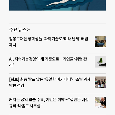
주요 뉴스 >
정몽구재단 장학생들, 과학기술로 ‘미래 난제’ 해법
제시
AI, 지속가능경영의 새 기준으로…기업들 ‘위험 관
리’
[화보] 최종 발표 앞둔 ‘유일한 아카데미’…조별 과제
막판 점검
커지는 공익 법률 수요, 기반은 취약…“절반은 비정
규직·나홀로 사무실”