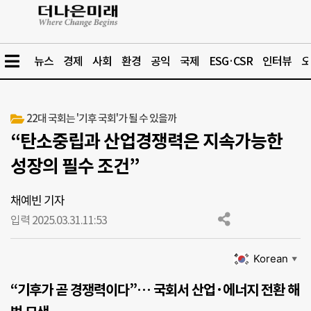
뉴스
경제
사회
환경
공익
국제
ESG·CSR
인터뷰
오
22대 국회는 '기후 국회'가 될 수 있을까
“탄소중립과 산업경쟁력은 지속가능한
성장의 필수 조건”
채예빈 기자
입력 2025.03.31.
11:53
Korean
▼
“기후가 곧 경쟁력이다”… 국회서 산업·에너지 전환 해