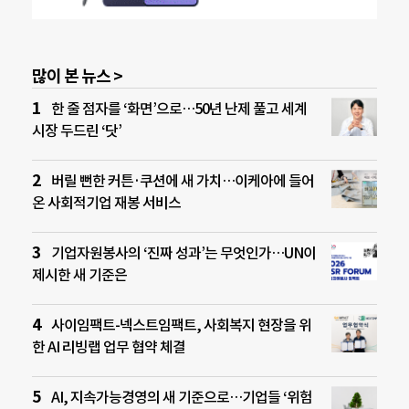
많이 본 뉴스 >
한 줄 점자를 ‘화면’으로…50년 난제 풀고 세계
시장 두드린 ‘닷’
버릴 뻔한 커튼·쿠션에 새 가치…이케아에 들어
온 사회적기업 재봉 서비스
기업자원봉사의 ‘진짜 성과’는 무엇인가…UN이
제시한 새 기준은
사이임팩트-넥스트임팩트, 사회복지 현장을 위
한 AI 리빙랩 업무 협약 체결
AI, 지속가능경영의 새 기준으로…기업들 ‘위험