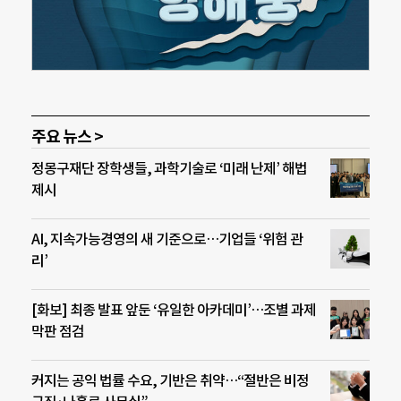
주요 뉴스 >
정몽구재단 장학생들, 과학기술로 ‘미래 난제’ 해법
제시
AI, 지속가능경영의 새 기준으로…기업들 ‘위험 관
리’
[화보] 최종 발표 앞둔 ‘유일한 아카데미’…조별 과제
막판 점검
커지는 공익 법률 수요, 기반은 취약…“절반은 비정