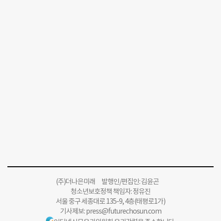
(주)더나은미래 발행인/편집인: 김윤곤
청소년보호정책 책임자: 정유진
서울 중구 세종대로 135-9, 4층(태평로1가)
기사제보:
press@futurechosun.com