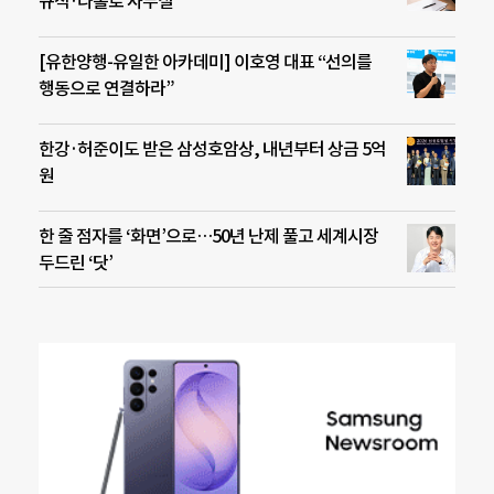
규직·나홀로 사무실”
[유한양행-유일한 아카데미] 이호영 대표 “선의를
행동으로 연결하라”
한강·허준이도 받은 삼성호암상, 내년부터 상금 5억
원
한 줄 점자를 ‘화면’으로…50년 난제 풀고 세계시장
두드린 ‘닷’