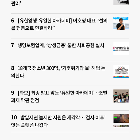
관리’
[유한양행-유일한 아카데미] 이호영 대표 “선의
를 행동으로 연결하라”
생명보험업계, ‘상생금융’ 통한 사회공헌 실시
18개국 청소년 300명, ‘기후위기와 물’ 해법 논
의한다
[화보] 최종 발표 앞둔 ‘유일한 아카데미’…조별
과제 막판 점검
발달지연 늘지만 지원은 제각각…‘검사 이후’
잇는 플랫폼 나왔다