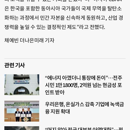
은 한국을 포함한 동아시아 국가들이 국제 무역을 탈탄소
화하는 과정에서 민간 자본을 신속하게 동원하고, 산업 경
쟁력을 높일 수 있는 결정적인 제도”라고 전했다.
채예빈 더나은미래 기자
관련 기사
“에너지 아꼈더니 통장에 돈이”…전주
시민 1만1800명, 2억원 넘는 현금성 포
인트 받아
우리은행, 온실가스 감축 기업에 녹색금
융 지원 확대
“머지 않아 전국 대부분 아열대화”…전