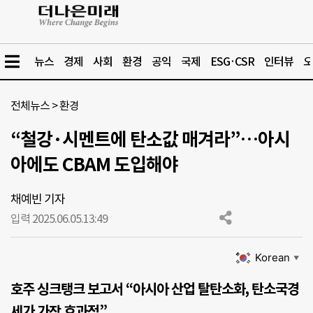
뉴스
경제
사회
환경
공익
국제
ESG·CSR
인터뷰
오
전체뉴스
>
환경
“철강·시멘트에 탄소값 매겨라”…아시
아에도 CBAM 도입해야
채예빈 기자
입력 2025.06.05.
13:49
Korean
▼
호주 싱크탱크 보고서 “아시아 산업 탈탄소화, 탄소국경
세가 가장 효과적”