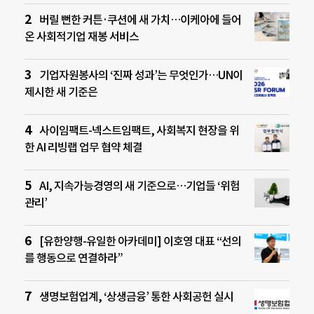
버릴 뻔한 커튼·쿠션에 새 가치…이케아에 들어
온 사회적기업 재봉 서비스
기업자원봉사의 ‘진짜 성과’는 무엇인가…UN이
제시한 새 기준은
사이임팩트-넥스트임팩트, 사회복지 현장을 위
한 AI 리빙랩 업무 협약 체결
AI, 지속가능경영의 새 기준으로…기업들 ‘위험
관리’
[유한양행-유일한 아카데미] 이호영 대표 “선의
를 행동으로 연결하라”
생명보험업계, ‘상생금융’ 통한 사회공헌 실시