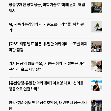
정몽구재단 장학생들, 과학기술로 ‘미래 난제’ 해법
제시
AI, 지속가능경영의 새 기준으로…기업들 ‘위험 관
리’
[화보] 최종 발표 앞둔 ‘유일한 아카데미’…조별 과제
막판 점검
커지는 공익 법률 수요, 기반은 취약…“절반은 비정
규직·나홀로 사무실”
[유한양행-유일한 아카데미] 이호영 대표 “선의를
행동으로 연결하라”
한강·허준이도 받은 삼성호암상, 내년부터 상금 5억
원