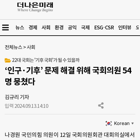
뉴스
경제
사회
환경
공익
국제
ESG·CSR
인터뷰
오
전체뉴스
>
사회
22대 국회는 '기후 국회'가 될 수 있을까
‘인구·기후’ 문제 해결 위해 국회의원 54
명 뭉쳤다
김규리 기자
입력 2024.09.13.
14:10
Korean
▼
나경원 국민의힘 의원이 12일 국회의원회관 대회의실에서