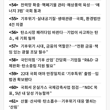
전력망 확충·핵폐기물 관리·해상풍력 육성… ‘에
너지 3법’ 국회 통과
기후위기·실내공기질·생태관광…국회, 환경법안
4건 의결
탄소시장 패러다임 바뀐다…기업이 사고파는 탄
소, 새 기회 될까
기후위기 시대, 금융의 역할은?…“전환 금융·책
임 있는 광물 조달 필수”
국민의힘 ‘기후 산업’ 간담회…기업들 “R&D·규
제완화·탄소중립 지원 필요”
22대 국회 여야 만장일치로 ‘기후특위’ 출범…입
법권 확보됐다
국회서 온실가스 국제감축사업 점검…“NDC 목
표, 5년 내 달성 가능할까”
산불·산사태·탄소흡수…기후위기 대응 열쇠는
‘산림’