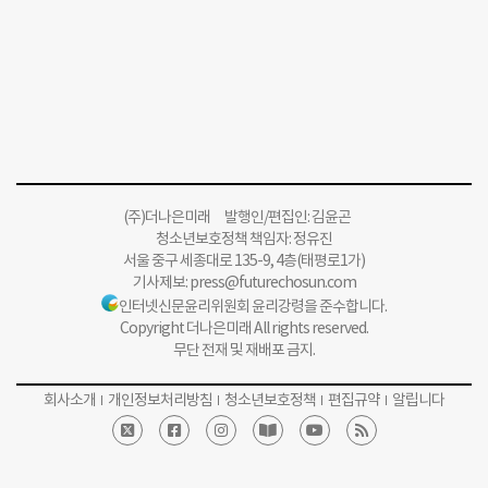
(주)더나은미래 발행인/편집인: 김윤곤
청소년보호정책 책임자: 정유진
서울 중구 세종대로 135-9, 4층(태평로1가)
기사제보:
press@futurechosun.com
인터넷신문윤리위원회 윤리강령을 준수합니다.
Copyright 더나은미래 All rights reserved.
무단 전재 및 재배포 금지.
회사소개
개인정보처리방침
청소년보호정책
편집규약
알립니다