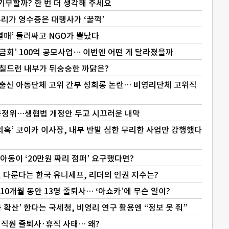
기부할까? 한 번 더 생각해 주세요
리가 영수증은 대행사가 ‘꿀꺽’
열매’ 둘러싸고 NGO가 뿔났다
금회’ 100억 공모사업… 이번엔 어떤 게 달라졌을까
칠드런 내부가 뒤숭숭한 까닭은?
 출신 아동단체 고위 간부 성희롱 논란… 비영리단체 고위직
공정위…생협법 개정안 두고 시끄러운 내막
의혹’ 코이카 이사장, 내부 반발 심한 무리한 사업만 강행했다
아동이 ‘20만원 짜리 점퍼’ 요구했다면?
 다룬다는 한국 유니세프, 리더의 인권 지수는?
10개월 동안 13명 줄퇴사… ‘아쇼카’에 무슨 일이?
확산’ 한다는 국세청, 비영리 연구 활용엔 “정보 못 줘”
 직원 줄퇴사·휴직 사태… 왜?