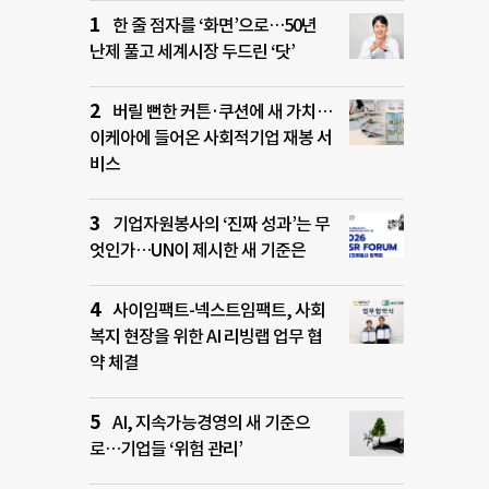
한 줄 점자를 ‘화면’으로…50년
난제 풀고 세계시장 두드린 ‘닷’
버릴 뻔한 커튼·쿠션에 새 가치…
이케아에 들어온 사회적기업 재봉 서
비스
기업자원봉사의 ‘진짜 성과’는 무
엇인가…UN이 제시한 새 기준은
사이임팩트-넥스트임팩트, 사회
복지 현장을 위한 AI 리빙랩 업무 협
약 체결
AI, 지속가능경영의 새 기준으
로…기업들 ‘위험 관리’