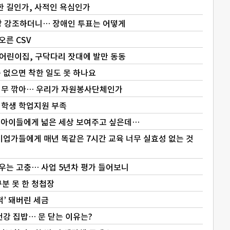
한 길인가, 사적인 욕심인가
장 강조하더니… 장애인 투표는 어떻게
오른 CSV
어린이집, 구닥다리 잣대에 발만 동동
 없으면 착한 일도 못 하나요
너무 깎아… 우리가 자원봉사단체인가
대학생 학업지원 부족
’ 아이들에게 넓은 세상 보여주고 싶은데…
업가들에게 매년 똑같은 7시간 교육 너무 실효성 없는 것
키우는 고충… 사업 5년차 평가 들어보니
분 못 한 청첩장
떡’ 돼버린 세금
건강 집밥… 문 닫는 이유는?