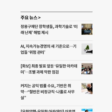
주요 뉴스 >
정몽구재단 장학생들, 과학기술로 ‘미
래 난제’ 해법 제시
AI, 지속가능경영의 새 기준으로…기
업들 ‘위험 관리’
[화보] 최종 발표 앞둔 ‘유일한 아카데
미’…조별 과제 막판 점검
커지는 공익 법률 수요, 기반은 취
약…“절반은 비정규직·나홀로 사무
실”
[유한양행-유일한 아카데미] 이호영