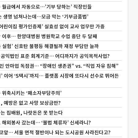
든 월급에서 자동으로…’기부 당하는’ 직장인들
는 생명 넘쳐나는데…모금 막는 ‘기부금품법’
‘어린이집 평가인증제’ 실효성 없이 교사 업무만 가중
 이후… 한양대병원 병원학교 수업 중단 두 달째
 실험’ 신호탄 불평등 해결될까 재정 부담만 늘까
 공익법인 표준 회계기준… 어디까지가 공익목적사업?
 안마업 독점권… “장애인 생존권” vs. “직업 자유 침해”
’ 이어 ‘S택시’까지… 플랫폼 시장에 또다시 선수로 뛰어든
송 위축시키는 ‘패소자부담주의’
, 예방은 없고 사망 보상금만?
는 집배원, 나랏돈은 못 받는다
 해외봉사 갔는데… ‘불법 체류자’ 신세라니?
 코앞… 서울 면적 절반이나 되는 도시공원 사라진다고?