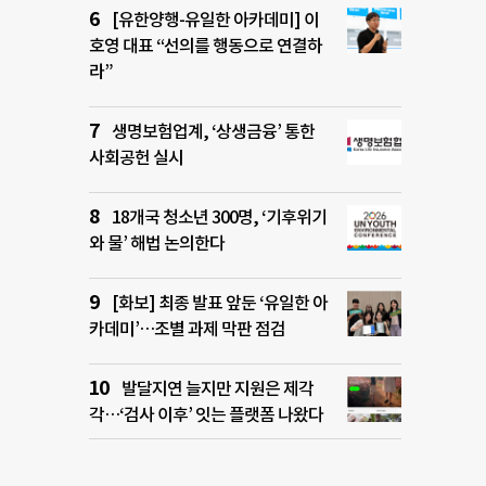
[유한양행-유일한 아카데미] 이
호영 대표 “선의를 행동으로 연결하
라”
생명보험업계, ‘상생금융’ 통한
사회공헌 실시
18개국 청소년 300명, ‘기후위기
와 물’ 해법 논의한다
[화보] 최종 발표 앞둔 ‘유일한 아
카데미’…조별 과제 막판 점검
발달지연 늘지만 지원은 제각
각…‘검사 이후’ 잇는 플랫폼 나왔다