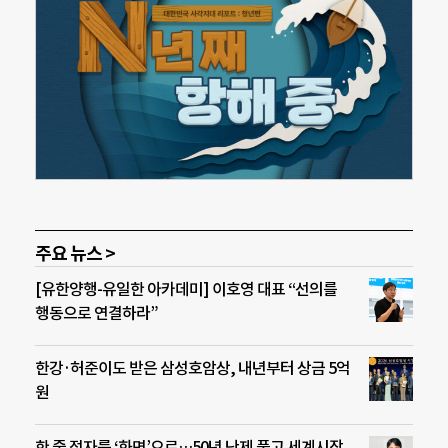
주요 뉴스 >
[유한양행-유일한 아카데미] 이호영 대표 “선의를
행동으로 연결하라”
한강·허준이도 받은 삼성호암상, 내년부터 상금 5억
원
한 줄 점자를 ‘화면’으로…50년 난제 풀고 세계시장