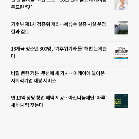
두드린 ‘닷’
기후부 제1차 검증위 개최…복류수 실증 시설 운영
결과 검토
18개국 청소년 300명, ‘기후위기와 물’ 해법 논의한
다
버릴 뻔한 커튼·쿠션에 새 가치…이케아에 들어온
사회적기업 재봉 서비스
연 13억 상당 창업 혜택 제공…아산나눔재단 ‘마루’
새 배치팀 찾는다