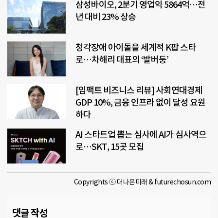
삼성바이오, 2분기 영업익 5864억…전
년 대비 23% 상승
청각장애 아이돌을 세계적 K팝 스타
로…차해리 대표의 ‘발버둥’
[임팩트 비즈니스 리뷰] 사회연대경제
GDP 10%, 금융 인프라 없이 달성 요원
하다
AI 스타트업 뽑는 심사에 AI가 심사역으
로…SKT, 15곳 모집
Copyrights ⓒ 더나은미래 & futurechosun.com
댓글 작성