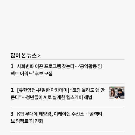
많이 본 뉴스 >
사회변화 이끈 프로그램 찾는다…‘공익활동 임
팩트 어워드’ 후보 모집
[유한양행-유일한 아카데미] “코딩 몰라도 앱 만
든다”…청년들이 AI로 설계한 헬스케어 해법
K팝 무대에 태양광, 이케아엔 수선소…‘콜렉티
브 임팩트’의 진화