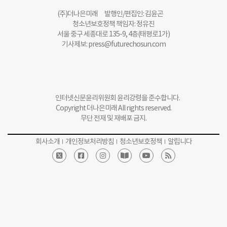
(주)더나은미래 발행인/편집인: 김윤곤
청소년보호정책 책임자: 정유진
서울 중구 세종대로 135-9, 4층(태평로1가)
기사제보:
press@futurechosun.com
인터넷신문윤리위원회 윤리강령을 준수합니다.
Copyright 더나은미래 All rights reserved.
무단 전재 및 재배포 금지.
회사소개
개인정보처리방침
청소년보호정책
알립니다