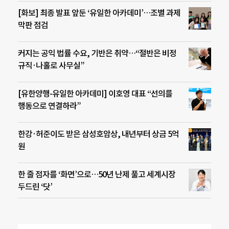
[화보] 최종 발표 앞둔 ‘유일한 아카데미’…조별 과제
막판 점검
커지는 공익 법률 수요, 기반은 취약…“절반은 비정
규직·나홀로 사무실”
[유한양행-유일한 아카데미] 이호영 대표 “선의를
행동으로 연결하라”
한강·허준이도 받은 삼성호암상, 내년부터 상금 5억
원
한 줄 점자를 ‘화면’으로…50년 난제 풀고 세계시장
두드린 ‘닷’