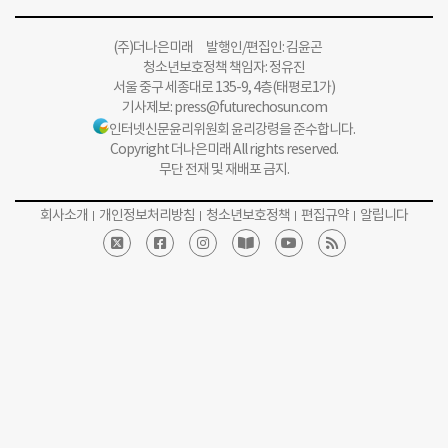
(주)더나은미래 발행인/편집인: 김윤곤
청소년보호정책 책임자: 정유진
서울 중구 세종대로 135-9, 4층(태평로1가)
기사제보:
press@futurechosun.com
인터넷신문윤리위원회 윤리강령을 준수합니다.
Copyright 더나은미래 All rights reserved.
무단 전재 및 재배포 금지.
회사소개
개인정보처리방침
청소년보호정책
편집규약
알립니다