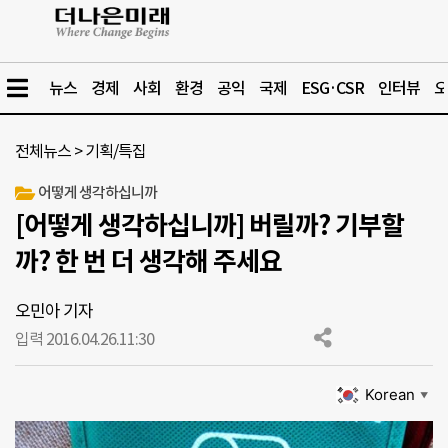
뉴스
경제
사회
환경
공익
국제
ESG·CSR
인터뷰
오
전체뉴스
>
기획/특집
어떻게 생각하십니까
[어떻게 생각하십니까] 버릴까? 기부할
까? 한 번 더 생각해 주세요
오민아 기자
입력 2016.04.26.
11:30
Korean
▼