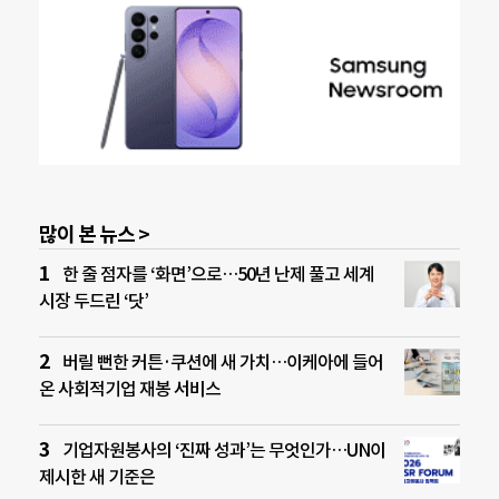
많이 본 뉴스 >
한 줄 점자를 ‘화면’으로…50년 난제 풀고 세계
시장 두드린 ‘닷’
버릴 뻔한 커튼·쿠션에 새 가치…이케아에 들어
온 사회적기업 재봉 서비스
기업자원봉사의 ‘진짜 성과’는 무엇인가…UN이
제시한 새 기준은