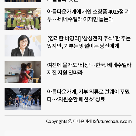
아름다운가게에 개인 소장품 4025점 기
부 …베네수엘라 이재민 돕는다
[영리한 비영리] ‘삼성전자 주식’ 한 주는
있지만, 기부는 망설이는 당신에게
여진에 물가도 ‘비상’…한국, 베네수엘라
지진 지원 잇따라
아름다운가게, 기부 의류로 런웨이 꾸몄
다…‘자원순환 패션쇼’ 성료
Copyrights ⓒ 더나은미래 & futurechosun.com