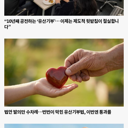
이
케
아
기
“10년째 공전하는 ‘유산기부’… 이제는 제도적 뒷받침이 절실합니
흥
다”
점
지
하
1
층.
쉴
새
없
이
돌
아
가
는
재
봉
틀
소
법안 발의만 수차례…번번이 막힌 유산기부법, 이번엔 통과를
리
가
매