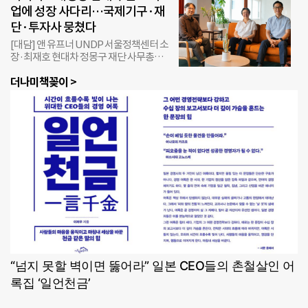
을
업에 성장 사다리…국제기구·재
제로 기뻐해야 한다고 생각했죠.” 시각장
목
애인을 위한 접근성 기술(Accessibility
단·투자사 뭉쳤다
표
Tech) 기업 닷(Dot Inc.)의 김주윤 대표는
로
[대담] 앤 유프너 UNDP 서울정책센터 소
창업 계기를 묻는 질문에 이같이 답했다.
시
장·최재호 현대차 정몽구 재단 사무총장·
닷은 시각장애인을 비롯해 디지털 정보 이
작
도현명 임팩트스퀘어 대표‘글로벌 임팩트
용에 어려움을 겪는
됐
더나미책꽂이 >
프러너’로 맞춤형 멘토링·투자자 연계도
다.
기후위기와 보건, 빈곤 등 아시아·태평양
커
지역의 난제를 해결할 주체로 현장 맞춤형
튼
해법을 쥔 ‘임팩트 스타트업’이 떠오르고
길
있다. 다만 사업을 고도화하고 시장을 넓히
이
려면 자금과 실증 기회, 투자자·기업과의
조
연결이 필수적이다. 유엔개발계획
절
(UNDP) 서울정책센터와 현대차 정몽구
부
재단, 임팩트스퀘어가 아태지역 임팩트 스
터
타트업 육성을 위해 손을 잡은 이유다. 세
쿠
기관은
션
·
이
불
커
“넘지 못할 벽이면 뚫어라” 일본 CEO들의 촌철살인 어
버
록집 ‘일언천금’
수
선