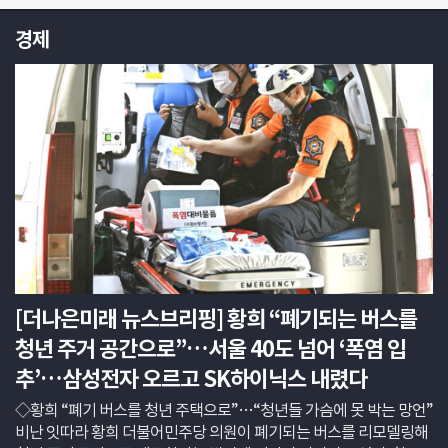
었
고
경제
작
업
자
들
은
자
로
치
수
를
재
고
천
을
자
[더나은미래 뉴스브리핑] 황희 “폐기되는 버스를
르
며
청년 주거 공간으로”…서울 40도 넘어 ‘폭염 입
분
주
추’…삼성전자 오르고 SK하이닉스 내렸다
하
게
◇황희 “폐기 버스를 청년 주택으로”…“청년들 가슴에 못 박는 망언”
움
비난 잇따라 황희 더불어민주당 의원이 폐기되는 버스를 리모델링해
직