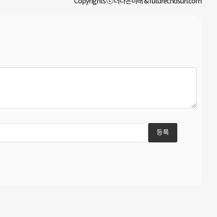
Copyrights ⓒ 더나은미래 & futurechosun.com