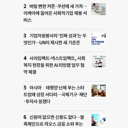
버릴 뻔한 커튼·쿠션에 새 가치…
이케아에 들어온 사회적기업 재봉 서
비스
기업자원봉사의 ‘진짜 성과’는 무
엇인가…UN이 제시한 새 기준은
사이임팩트-넥스트임팩트, 사회
복지 현장을 위한 AI 리빙랩 업무 협
약 체결
아시아ㆍ태평양 난제 푸는 스타
트업에 성장 사다리…국제기구·재단
·투자사 뭉쳤다
신원이 없으면 신용도 없다…블
록체인으로 라오스 금융 소외 푸는