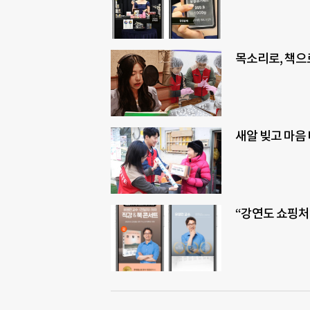
목소리로, 책으
새알 빚고 마음
“강연도 쇼핑처