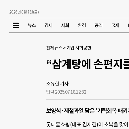
2026년 8월 7일(금)
뉴스
경제
사회
환경
공익
국제
전체뉴스
>
기업 사회공헌
“삼계탕에 손편지를
조유현 기자
입력 2025.07.18.
12:32
보양식·제철과일 담은 ‘기력회복 패키
롯데홈쇼핑(대표 김재겸)이 초복을 맞아 