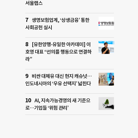
서울랩스
생명보험업계, ‘상생금융’ 통한
사회공헌 실시
[유한양행-유일한 아카데미] 이
호영 대표 “선의를 행동으로 연결하
라”
비싼 대체유 대신 현지 캐슈넛…
인도네시아의 ‘우유 선택지’ 넓힌다
AI, 지속가능경영의 새 기준으
로…기업들 ‘위험 관리’