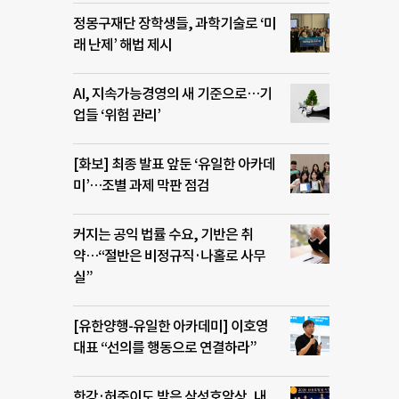
정몽구재단 장학생들, 과학기술로 ‘미
래 난제’ 해법 제시
AI, 지속가능경영의 새 기준으로…기
업들 ‘위험 관리’
[화보] 최종 발표 앞둔 ‘유일한 아카데
미’…조별 과제 막판 점검
커지는 공익 법률 수요, 기반은 취
약…“절반은 비정규직·나홀로 사무
실”
[유한양행-유일한 아카데미] 이호영
대표 “선의를 행동으로 연결하라”
한강·허준이도 받은 삼성호암상, 내