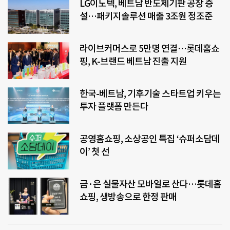
LG이노텍, 베트남 반도체기판 공장 증
설…패키지솔루션 매출 3조원 정조준
라이브커머스로 5만명 연결…롯데홈쇼
핑, K-브랜드 베트남 진출 지원
한국-베트남, 기후기술 스타트업 키우는
투자 플랫폼 만든다
공영홈쇼핑, 소상공인 특집 ‘슈퍼소담데
이’ 첫 선
금·은 실물자산 모바일로 산다…롯데홈
쇼핑, 생방송으로 한정 판매