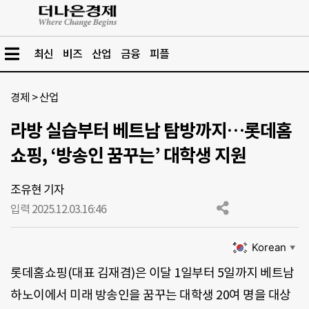
최신
비즈
산업
금융
피플
경제
>
산업
라방 실습부터 베트남 탐방까지…롯데홈
쇼핑, ‘방송인 꿈꾸는’ 대학생 지원
조유현 기자
입력 2025.12.03.
16:46
Korean
▼
롯데홈쇼핑(대표 김재겸)은 이달 1일부터 5일까지 베트남
하노이에서 미래 방송인을 꿈꾸는 대학생 20여 명을 대상