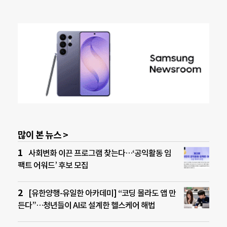
많이 본 뉴스 >
사회변화 이끈 프로그램 찾는다…‘공익활동 임
팩트 어워드’ 후보 모집
[유한양행-유일한 아카데미] “코딩 몰라도 앱 만
든다”…청년들이 AI로 설계한 헬스케어 해법