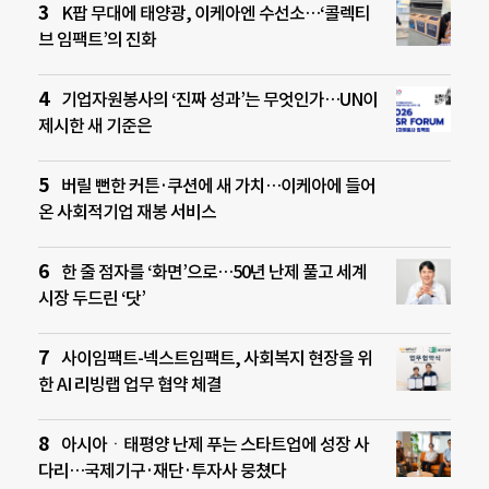
K팝 무대에 태양광, 이케아엔 수선소…‘콜렉티
브 임팩트’의 진화
기업자원봉사의 ‘진짜 성과’는 무엇인가…UN이
제시한 새 기준은
버릴 뻔한 커튼·쿠션에 새 가치…이케아에 들어
온 사회적기업 재봉 서비스
한 줄 점자를 ‘화면’으로…50년 난제 풀고 세계
시장 두드린 ‘닷’
사이임팩트-넥스트임팩트, 사회복지 현장을 위
한 AI 리빙랩 업무 협약 체결
아시아ㆍ태평양 난제 푸는 스타트업에 성장 사
다리…국제기구·재단·투자사 뭉쳤다