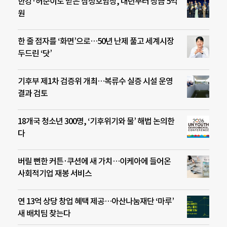
한강·허준이도 받은 삼성호암상, 내년부터 상금 5억
원
한 줄 점자를 ‘화면’으로…50년 난제 풀고 세계시장
두드린 ‘닷’
기후부 제1차 검증위 개최…복류수 실증 시설 운영
결과 검토
18개국 청소년 300명, ‘기후위기와 물’ 해법 논의한
다
버릴 뻔한 커튼·쿠션에 새 가치…이케아에 들어온
사회적기업 재봉 서비스
연 13억 상당 창업 혜택 제공…아산나눔재단 ‘마루’
새 배치팀 찾는다