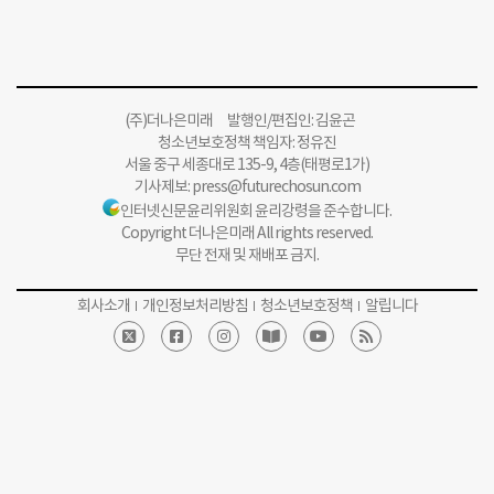
(주)더나은미래 발행인/편집인: 김윤곤
청소년보호정책 책임자: 정유진
서울 중구 세종대로 135-9, 4층(태평로1가)
기사제보:
press@futurechosun.com
인터넷신문윤리위원회 윤리강령을 준수합니다.
Copyright 더나은미래 All rights reserved.
무단 전재 및 재배포 금지.
회사소개
개인정보처리방침
청소년보호정책
알립니다