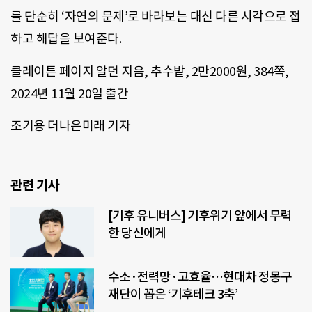
를 단순히 ‘자연의 문제’로 바라보는 대신 다른 시각으로 접
하고 해답을 보여준다.
클레이튼 페이지 알던 지음, 추수밭, 2만2000원, 384쪽,
2024년 11월 20일 출간
조기용 더나은미래 기자
관련 기사
[기후 유니버스] 기후위기 앞에서 무력
한 당신에게
수소·전력망·고효율…현대차 정몽구
재단이 꼽은 ‘기후테크 3축’