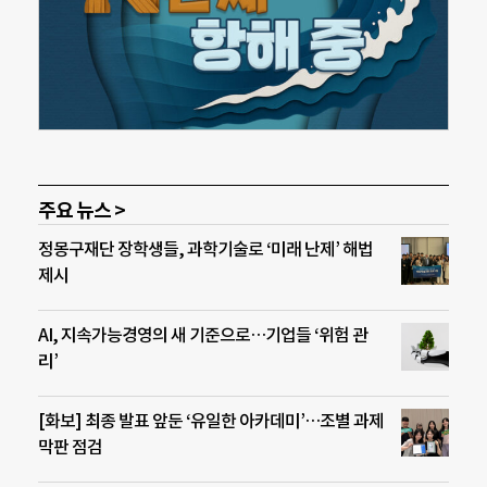
주요 뉴스 >
정몽구재단 장학생들, 과학기술로 ‘미래 난제’ 해법
제시
AI, 지속가능경영의 새 기준으로…기업들 ‘위험 관
리’
[화보] 최종 발표 앞둔 ‘유일한 아카데미’…조별 과제
막판 점검