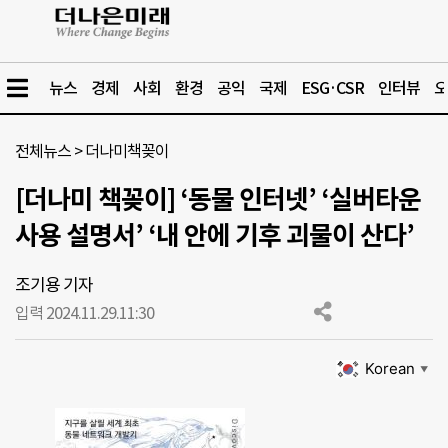
뉴스
경제
사회
환경
공익
국제
ESG·CSR
인터뷰
오
전체뉴스
>
더나미책꽂이
[더나미 책꽂이] ‘동물 인터넷’ ‘실버타운
사용 설명서’ ‘내 안에 기후 괴물이 산다’
조기용 기자
입력 2024.11.29.
11:30
Korean
▼