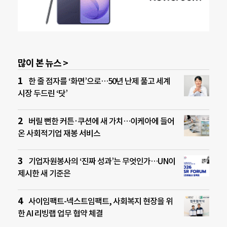
많이 본 뉴스 >
한 줄 점자를 ‘화면’으로…50년 난제 풀고 세계
시장 두드린 ‘닷’
버릴 뻔한 커튼·쿠션에 새 가치…이케아에 들어
온 사회적기업 재봉 서비스
기업자원봉사의 ‘진짜 성과’는 무엇인가…UN이
제시한 새 기준은
사이임팩트-넥스트임팩트, 사회복지 현장을 위
한 AI 리빙랩 업무 협약 체결