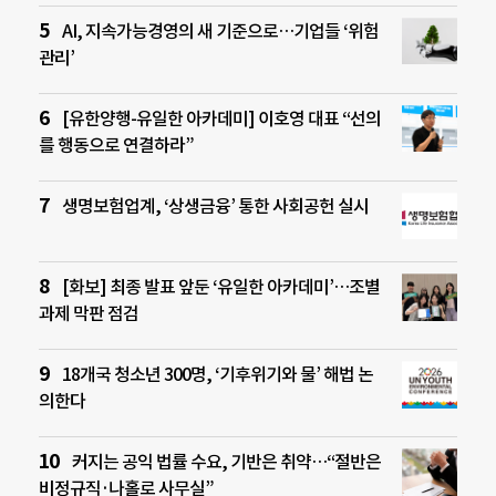
AI, 지속가능경영의 새 기준으로…기업들 ‘위험
관리’
[유한양행-유일한 아카데미] 이호영 대표 “선의
를 행동으로 연결하라”
생명보험업계, ‘상생금융’ 통한 사회공헌 실시
[화보] 최종 발표 앞둔 ‘유일한 아카데미’…조별
과제 막판 점검
18개국 청소년 300명, ‘기후위기와 물’ 해법 논
의한다
커지는 공익 법률 수요, 기반은 취약…“절반은
비정규직·나홀로 사무실”