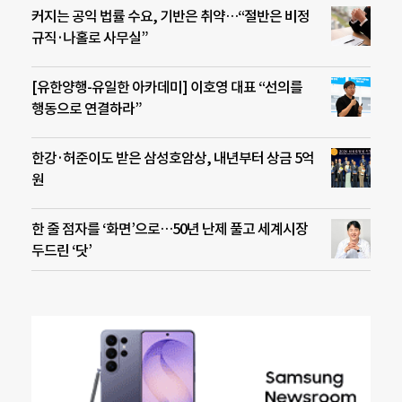
커지는 공익 법률 수요, 기반은 취약…“절반은 비정
규직·나홀로 사무실”
[유한양행-유일한 아카데미] 이호영 대표 “선의를
행동으로 연결하라”
한강·허준이도 받은 삼성호암상, 내년부터 상금 5억
원
한 줄 점자를 ‘화면’으로…50년 난제 풀고 세계시장
두드린 ‘닷’