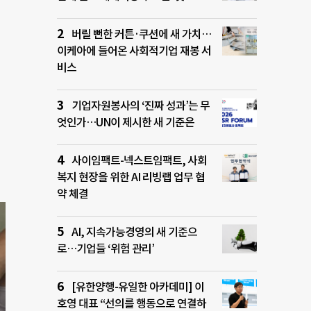
버릴 뻔한 커튼·쿠션에 새 가치…
이케아에 들어온 사회적기업 재봉 서
비스
기업자원봉사의 ‘진짜 성과’는 무
엇인가…UN이 제시한 새 기준은
사이임팩트-넥스트임팩트, 사회
복지 현장을 위한 AI 리빙랩 업무 협
약 체결
AI, 지속가능경영의 새 기준으
로…기업들 ‘위험 관리’
[유한양행-유일한 아카데미] 이
호영 대표 “선의를 행동으로 연결하