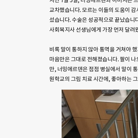
지난
7
월
5
일
,
너밍에르덴과 아버지는 드
교차했습니다. 모르는 이들의 도움이 감
섰습니다. 수술은 성공적으로 끝났습니
사회복지사 선생님에게 가장 먼저 달려
비록 말이 통하지 않아 통역을 거쳐야 
마음만은 그대로 전해졌습니다
.
팔이 나
만
,
너밍에르덴은 점점 병실에서 말이 통
원학교의 그림 치료 시간에
,
좋아하는 그