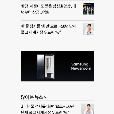
한강·허준이도 받은 삼성호암상, 내
년부터 상금 5억원
한 줄 점자를 ‘화면’으로…50년 난제
풀고 세계시장 두드린 ‘닷’
많이 본 뉴스 >
한 줄 점자를 ‘화면’으로…50년
난제 풀고 세계시장 두드린 ‘닷’