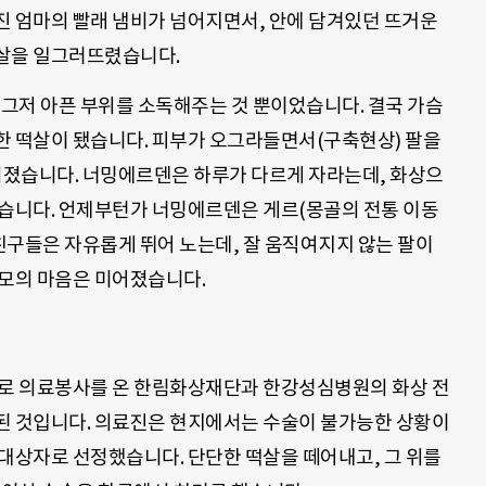
진 엄마의 빨래 냄비가 넘어지면서, 안에 담겨있던 뜨거운
 살을 일그러뜨렸습니다.
 그저 아픈 부위를 소독해주는 것 뿐이었습니다. 결국 가슴
한 떡살이 됐습니다. 피부가 오그라들면서(구축현상) 팔을
려워졌습니다. 너밍에르덴은 하루가 다르게 자라는데, 화상으
랐습니다. 언제부턴가 너밍에르덴은 게르(몽골의 전통 이동
 친구들은 자유롭게 뛰어 노는데, 잘 움직여지지 않는 팔이
부모의 마음은 미어졌습니다.
로 의료봉사를 온 한림화상재단과 한강성심병원의 화상 전
된 것입니다
.
의료진은 현지에서는 수술이 불가능한 상황이
술 대상자로 선정했습니다
.
단단한 떡살을 떼어내고
,
그 위를