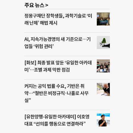
주요 뉴스 >
정몽구재단 장학생들, 과학기술로 ‘미
래 난제’ 해법 제시
AI, 지속가능경영의 새 기준으로…기
업들 ‘위험 관리’
[화보] 최종 발표 앞둔 ‘유일한 아카데
미’…조별 과제 막판 점검
커지는 공익 법률 수요, 기반은 취
약…“절반은 비정규직·나홀로 사무
실”
[유한양행-유일한 아카데미] 이호영
대표 “선의를 행동으로 연결하라”