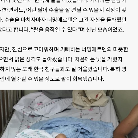
디어 낯선 나라 한국에 발을 디뎠습니다
. 아버지는 만감이
사하면서도, 어린
딸이 수술을 잘 견딜 수 있을지 걱정이 앞
다
.
수술을 마치자마자 너밍에르덴은 그간 자신을 돌봐줬던
왔다고 합니다
. “팔을 움직일 수 있다”며 신난 모습이었죠.
했지만
,
진심으로 고마워하며 기뻐하는 너밍에르덴의 따뜻한
으면서 밝은 성격도 돌아왔습니다
.
처음에는 낯을 가렸지
하지 않는 또래 한국 친구들과도 잘 어울렸습니다
.
특히 병
림에 열중할 수 있을 정도로 팔이 회복됐습니다
.