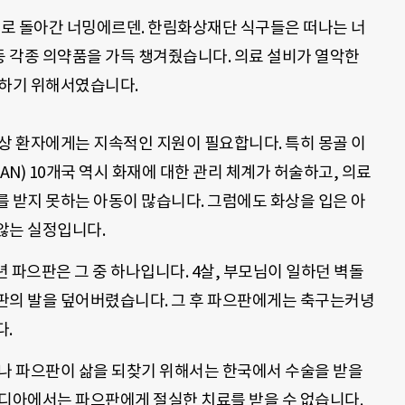
골로 돌아간 너밍에르덴
.
한림화상재단 식구들은 떠나는 너
등 각종 의약품을 가득 챙겨줬습니다
.
의료 설비가 열악한
 하기 위해서였습니다
.
화상 환자에게는 지속적인 지원이 필요합니다
.
특히 몽골 이
AN) 10
개국 역시 화재에 대한 관리 체계가 허술하고
,
의료
를 받지 못하는 아동이 많습니다
.
그럼에도 화상을 입은 아
 않는 실정입니다
.
년 파으판은 그 중 하나입니다
. 4
살
,
부모님이 일하던 벽돌
으판의 발을 덮어버렸습니다
.
그 후 파으판에게는 축구는커녕
다
.
나 파으판이 삶을 되찾기 위해서는 한국에서 수술을 받을
디아에서는 파으판에게 절실한 치료를 받을 수 없습니다
.