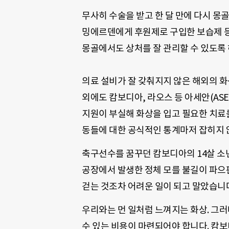
무사히 수술을 받고 한 달 만에 다시 몽
밍에르덴에게 후원제로 구입한 보습제 
몽골에서도 상처를 잘 관리할 수 있도록
의료 설비가 잘 갖춰지지 않은 해외의 
외에도 캄보디아
,
라오스 등 아세안
(ASE
지원이 부실해 화상을 입고 필요한 치료
동들에 대한 공식적인 통계마저 잡히지
축구선수를 꿈꾸던 캄보디아의
14
살 소
공장에서 발생한 정체 모를 불길이 파
걷는 것조차 어려운 일이 되고 말았습니
우리와는 먼 일처럼 느껴지는 화상
.
그러
수 있는 비용이 마련되어야 합니다
.
캄보