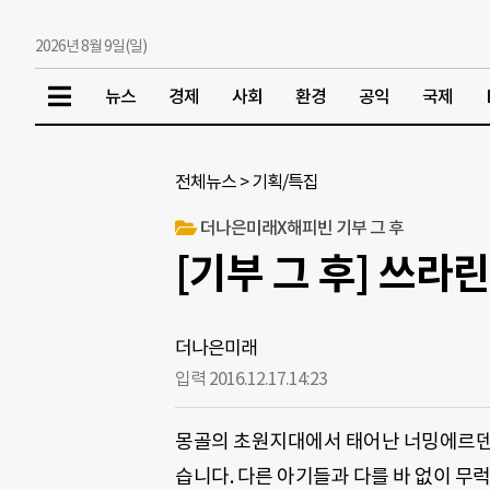
2026년 8월 9일(일)
뉴스
경제
사회
환경
공익
국제
전체뉴스
>
기획/특집
더나은미래X해피빈 기부 그 후
[기부 그 후] 쓰라
더나은미래
입력 2016.12.17.
14:23
몽골의 초원지대에서 태어난 너밍에르덴.
습니다. 다른 아기들과 다를 바 없이 