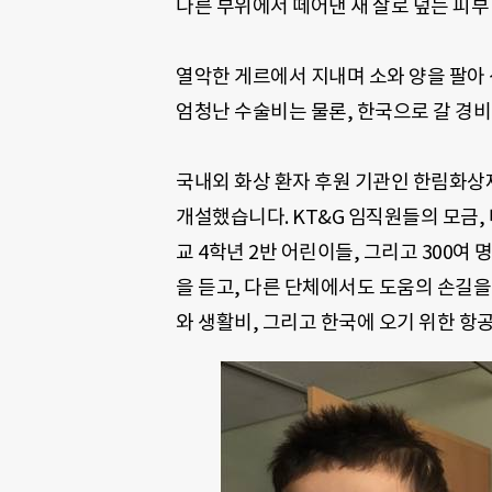
다른 부위에서 떼어낸 새 살로 덮는 피
열악한 게르에서 지내며 소와 양을 팔아
엄청난 수술비는 물론
,
한국으로 갈 경비
국내외 화상 환자 후원 기관인 한림화상
개설했습니다
. KT&G
임직원들의 모금
,
교
4
학년
2
반 어린이들
,
그리고
300
여 
을 듣고, 다른 단체에서도 도움의 손길을
와 생활비
,
그리고 한국에 오기 위한 항