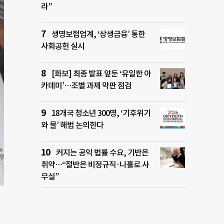
라”
생명보험업계, ‘상생금융’ 통한
사회공헌 실시
[화보] 최종 발표 앞둔 ‘유일한 아
카데미’…조별 과제 막판 점검
18개국 청소년 300명, ‘기후위기
와 물’ 해법 논의한다
커지는 공익 법률 수요, 기반은
취약…“절반은 비정규직·나홀로 사
무실”