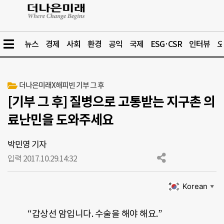
뉴스
경제
사회
환경
공익
국제
ESG·CSR
인터뷰
오
더나은미래X해피빈 기부 그 후
[기부 그 후] 질병으로 고통받는 지구촌 의
료난민을 도와주세요
박민영 기자
입력 2017.10.29.
14:32
Korean
▼
“갑상선 암입니다. 수술을 해야 해요.”