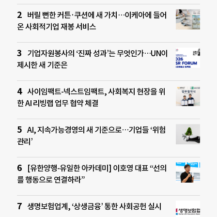
버릴 뻔한 커튼·쿠션에 새 가치…이케아에 들어
온 사회적기업 재봉 서비스
기업자원봉사의 ‘진짜 성과’는 무엇인가…UN이
제시한 새 기준은
사이임팩트-넥스트임팩트, 사회복지 현장을 위
한 AI 리빙랩 업무 협약 체결
AI, 지속가능경영의 새 기준으로…기업들 ‘위험
관리’
[유한양행-유일한 아카데미] 이호영 대표 “선의
를 행동으로 연결하라”
생명보험업계, ‘상생금융’ 통한 사회공헌 실시