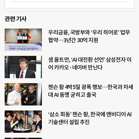
관련 기사
우리금융, 국방부와 ‘우리 히어로’ 업무
협약…3년간 30억 지원
샘 올트먼, ‘AI 대전환 선언’ 삼성전자 이
어 카카오·네이버 만난다
젠슨 황 4박5일 광폭 행보…한국과 차세
대 AI 동맹 굳히고 출국
‘삼소 회동’ 젠슨 황, 한국에 엔비디아 AI
기술센터 설립 추진