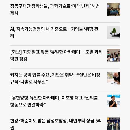
정몽구재단 장학생들, 과학기술로 ‘미래 난제’ 해법
제시
AI, 지속가능경영의 새 기준으로…기업들 ‘위험 관
리’
[화보] 최종 발표 앞둔 ‘유일한 아카데미’…조별 과제
막판 점검
커지는 공익 법률 수요, 기반은 취약…“절반은 비정
규직·나홀로 사무실”
[유한양행-유일한 아카데미] 이호영 대표 “선의를
행동으로 연결하라”
한강·허준이도 받은 삼성호암상, 내년부터 상금 5억
원