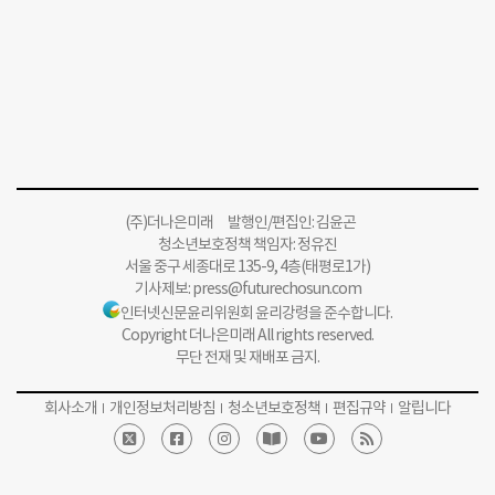
(주)더나은미래 발행인/편집인: 김윤곤
청소년보호정책 책임자: 정유진
서울 중구 세종대로 135-9, 4층(태평로1가)
기사제보:
press@futurechosun.com
인터넷신문윤리위원회 윤리강령을 준수합니다.
Copyright 더나은미래 All rights reserved.
무단 전재 및 재배포 금지.
회사소개
개인정보처리방침
청소년보호정책
편집규약
알립니다