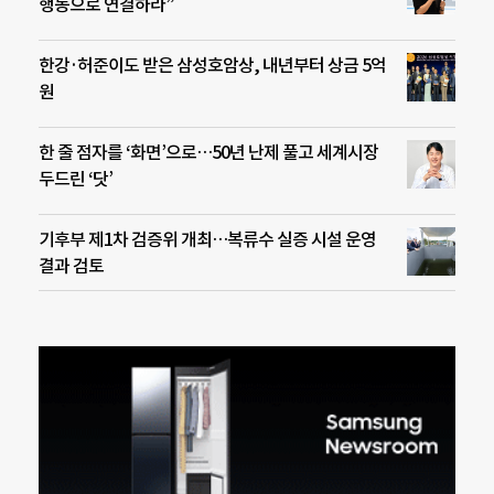
행동으로 연결하라”
한강·허준이도 받은 삼성호암상, 내년부터 상금 5억
원
한 줄 점자를 ‘화면’으로…50년 난제 풀고 세계시장
두드린 ‘닷’
기후부 제1차 검증위 개최…복류수 실증 시설 운영
결과 검토