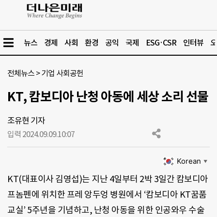
뉴스
경제
사회
환경
공익
국제
ESG·CSR
인터뷰
오
전체뉴스
>
기업 사회공헌
KT, 캄보디아 난청 아동에 세상 소리 선물
조유현 기자
입력 2024.09.09.
10:07
Korean
▼
KT(대표이사 김영섭)는 지난 4일부터 2박 3일간 캄보디아
프놈펜에 위치한 프레 앙두엉 병원에서 ‘캄보디아 KT꿈품
교실’ 5주년을 기념하고, 난청 아동을 위한 인공와우 수술