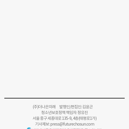
(주)더나은미래 발행인/편집인: 김윤곤
청소년보호정책 책임자: 정유진
서울 중구 세종대로 135-9, 4층(태평로1가)
기사제보:
press@futurechosun.com