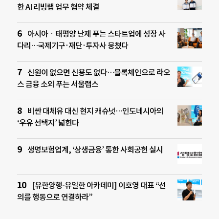
한 AI 리빙랩 업무 협약 체결
아시아ㆍ태평양 난제 푸는 스타트업에 성장 사
다리…국제기구·재단·투자사 뭉쳤다
신원이 없으면 신용도 없다…블록체인으로 라오
스 금융 소외 푸는 서울랩스
비싼 대체유 대신 현지 캐슈넛…인도네시아의
‘우유 선택지’ 넓힌다
생명보험업계, ‘상생금융’ 통한 사회공헌 실시
[유한양행-유일한 아카데미] 이호영 대표 “선
의를 행동으로 연결하라”