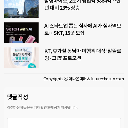
삼성바이오, 2분기 영업익 5864억…전
년 대비 23% 상승
AI 스타트업 뽑는 심사에 AI가 심사역으
로…SKT, 15곳 모집
KT, 휴가철 동남아 여행객 대상 ‘알뜰로
밍·그랩’ 프로모션
Copyrights ⓒ 더나은미래 & futurechosun.com
댓글 작성