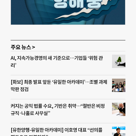
주요 뉴스 >
AI, 지속가능경영의 새 기준으로…기업들 ‘위험 관
리’
[화보] 최종 발표 앞둔 ‘유일한 아카데미’…조별 과제
막판 점검
커지는 공익 법률 수요, 기반은 취약…“절반은 비정
규직·나홀로 사무실”
[유한양행-유일한 아카데미] 이호영 대표 “선의를