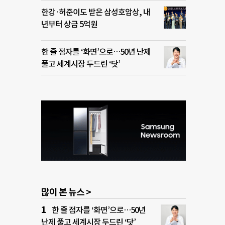
한강·허준이도 받은 삼성호암상, 내
년부터 상금 5억원
한 줄 점자를 ‘화면’으로…50년 난제
풀고 세계시장 두드린 ‘닷’
많이 본 뉴스 >
한 줄 점자를 ‘화면’으로…50년
난제 풀고 세계시장 두드린 ‘닷’