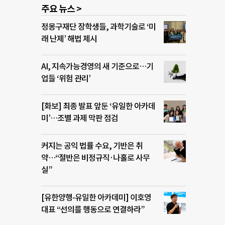
주요 뉴스 >
정몽구재단 장학생들, 과학기술로 ‘미
래 난제’ 해법 제시
AI, 지속가능경영의 새 기준으로…기
업들 ‘위험 관리’
[화보] 최종 발표 앞둔 ‘유일한 아카데
미’…조별 과제 막판 점검
커지는 공익 법률 수요, 기반은 취
약…“절반은 비정규직·나홀로 사무
실”
[유한양행-유일한 아카데미] 이호영
대표 “선의를 행동으로 연결하라”