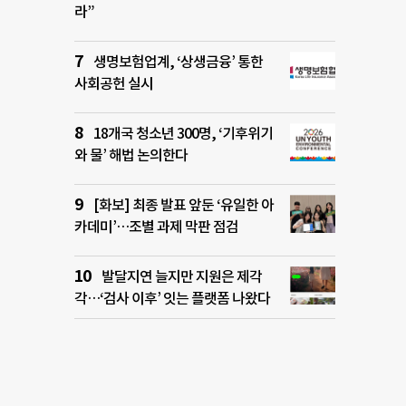
라”
생명보험업계, ‘상생금융’ 통한
사회공헌 실시
18개국 청소년 300명, ‘기후위기
와 물’ 해법 논의한다
[화보] 최종 발표 앞둔 ‘유일한 아
카데미’…조별 과제 막판 점검
발달지연 늘지만 지원은 제각
각…‘검사 이후’ 잇는 플랫폼 나왔다