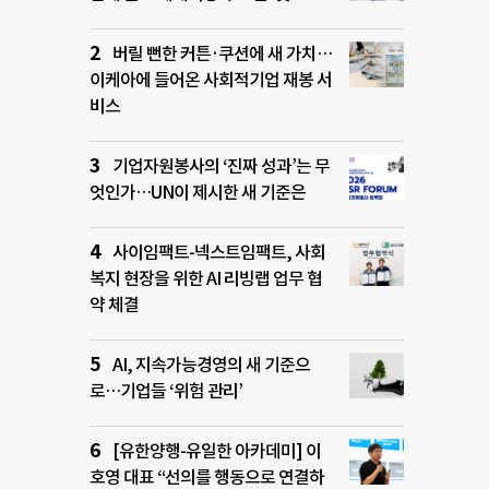
버릴 뻔한 커튼·쿠션에 새 가치…
이케아에 들어온 사회적기업 재봉 서
비스
기업자원봉사의 ‘진짜 성과’는 무
엇인가…UN이 제시한 새 기준은
사이임팩트-넥스트임팩트, 사회
복지 현장을 위한 AI 리빙랩 업무 협
약 체결
AI, 지속가능경영의 새 기준으
로…기업들 ‘위험 관리’
[유한양행-유일한 아카데미] 이
호영 대표 “선의를 행동으로 연결하