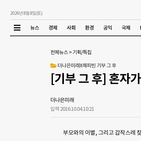
2026년 8월 8일(토)
뉴스
경제
사회
환경
공익
국제
전체뉴스
>
기획/특집
더나은미래X해피빈 기부 그 후
[기부 그 후] 혼자
더나은미래
입력 2016.10.04.
10:21
부모와의 이별, 그리고 갑작스레 