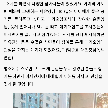
“
조사를 하면서 다양한 참가자들이 있었어요
.
아이의 아토
피 때문에 고생하는 박은영님
, 100
일된 아이에게 좋은 공
기를 물려주고 싶다고 대기오염조사에 참여한 손을영
님
,
늦게 일어나서 택시를 타고 대기오염도를 조사했는데
미세먼지를 없애자고 참가했는데 택시를 탔다며 자책하던
임유진님 등등 수많은 시민들이 참여를 통해 대기오염에
관심을 가지는 계기가 되었어요
. “ (
임종윤 대전충남녹색
연합
)
평소에 뉴스로만 보고 크게 관심을 두지 않았던 분들도 참
가를 하면서 미세먼지에 대해 쉽게 이해를 하시고
,
관심을
갖게 된 것입니다
.