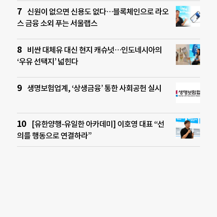
신원이 없으면 신용도 없다…블록체인으로 라오
스 금융 소외 푸는 서울랩스
비싼 대체유 대신 현지 캐슈넛…인도네시아의
‘우유 선택지’ 넓힌다
생명보험업계, ‘상생금융’ 통한 사회공헌 실시
[유한양행-유일한 아카데미] 이호영 대표 “선
의를 행동으로 연결하라”