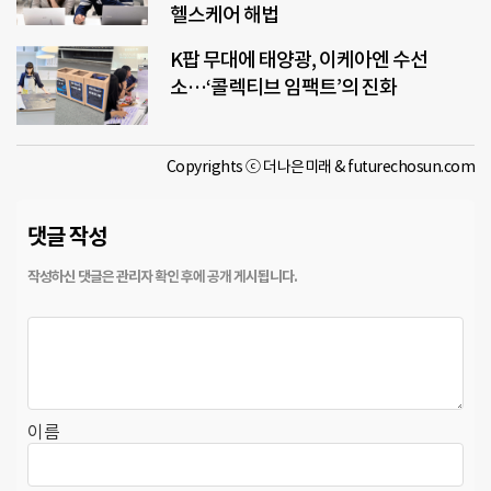
헬스케어 해법
K팝 무대에 태양광, 이케아엔 수선
소…‘콜렉티브 임팩트’의 진화
Copyrights ⓒ 더나은미래 & futurechosun.com
댓글 작성
이름