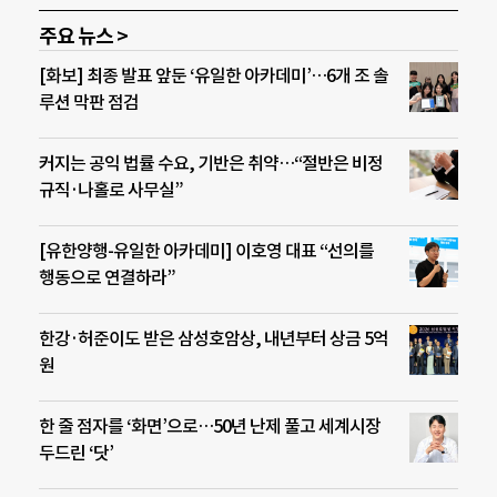
주요 뉴스 >
[화보] 최종 발표 앞둔 ‘유일한 아카데미’…6개 조 솔
루션 막판 점검
커지는 공익 법률 수요, 기반은 취약…“절반은 비정
규직·나홀로 사무실”
[유한양행-유일한 아카데미] 이호영 대표 “선의를
행동으로 연결하라”
한강·허준이도 받은 삼성호암상, 내년부터 상금 5억
원
한 줄 점자를 ‘화면’으로…50년 난제 풀고 세계시장
두드린 ‘닷’