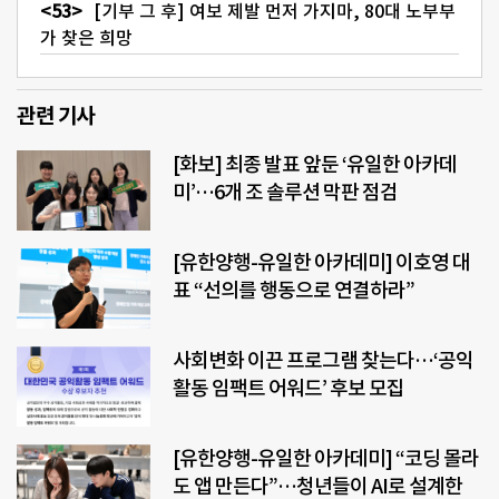
[기부 그 후] 여보 제발 먼저 가지마, 80대 노부부
가 찾은 희망
관련 기사
[화보] 최종 발표 앞둔 ‘유일한 아카데
미’…6개 조 솔루션 막판 점검
[유한양행-유일한 아카데미] 이호영 대
표 “선의를 행동으로 연결하라”
사회변화 이끈 프로그램 찾는다…‘공익
활동 임팩트 어워드’ 후보 모집
[유한양행-유일한 아카데미] “코딩 몰라
도 앱 만든다”…청년들이 AI로 설계한