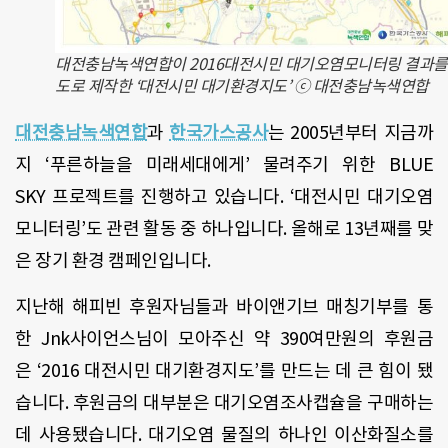
대전충남녹색연합이 2016대전시민 대기오염모니터링 결과를
도로 제작한 ‘대전시민 대기환경지도’ ⓒ 대전충남녹색연합
대전충남녹색연합
과
한국가스공사
는
2005
년부터 지금까
지
‘
푸른하늘을 미래세대에게
’
물려주기 위한
BLUE
SKY
프로젝트를 진행하고 있습니다
. ‘
대전시민 대기오염
모니터링
’
도 관련 활동 중 하나입니다
.
올해로
13
년째를 맞
은 장기 환경 캠페인입니다
.
지난해 해피빈 후원자님들과 바이앤기브 매칭기부를 통
한
Jnk
사이언스님이 모아주신 약
390
여만원의 후원금
은
‘2016
대전시민 대기환경지도
’
를 만드는 데 큰 힘이 됐
습니다
.
후원금의 대부분은 대기오염조사캡슐을 구매하는
데 사용됐습니다
.
대기오염 물질의 하나인 이산화질소를