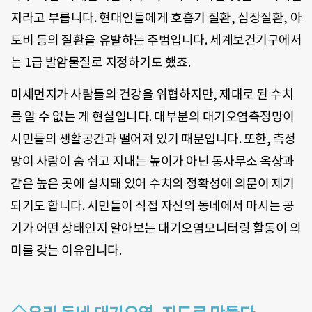
지라고 부릅니다
.
현대인들에게 호흡기 질환
,
심장질환
,
아
토비 등의 질환을 유발하는 주범입니다
.
세계보건기구에서
는
1
급 발암물질로 지정하기도 했죠
.
미세먼지가 사람들의 건강을 위협하지만
,
제대로 된 수치
를 알 수 없는 게 현실입니다
.
대부분의 대기오염측정망이
시민들의 생활공간과 떨어져 있기 때문입니다
.
또한
,
측정
망이 사람이 숨 쉬고 지내는 높이가 아닌 동사무소 옥상과
같은 높은 곳에 설치돼 있어 수치의 정확성에 의문이 제기
되기도 합니다
.
시민들이 직접 자신의 동네에서 마시는 공
기가 어떤 상태인지 알아보는 대기오염모니터링 활동이 의
미를 갖는 이유입니다
.