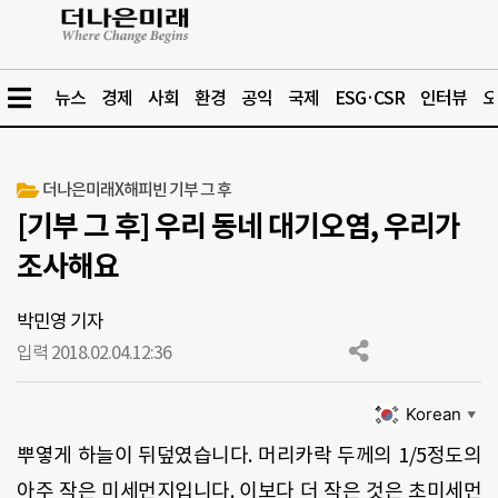
뉴스
경제
사회
환경
공익
국제
ESG·CSR
인터뷰
오
더나은미래X해피빈 기부 그 후
[기부 그 후] 우리 동네 대기오염, 우리가
조사해요
박민영 기자
입력 2018.02.04.
12:36
Korean
▼
뿌옇게 하늘이 뒤덮였습니다
.
머리카락 두께의
1/5
정도의
아주 작은 미세먼지입니다
.
이보다 더 작은 것은 초미세먼