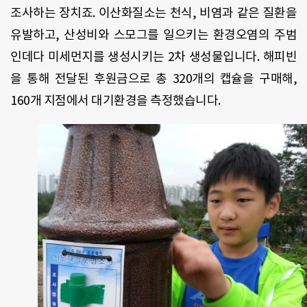
조사하는 장치죠
.
이산화질소는 천식
,
비염과 같은 질환을
유발하고
,
산성비와 스모그를 일으키는 환경오염의 주범
인데다 미세먼지를 생성시키는
2
차 생성물입니다
.
해피빈
을 통해 전달된 후원금으로 총
320
개의 캡슐을 구매해
,
160
개 지점에서 대기환경을 측정했습니다
.