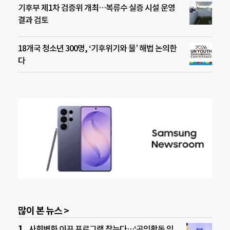
기후부 제1차 검증위 개최…복류수 실증 시설 운영
결과 검토
18개국 청소년 300명, ‘기후위기와 물’ 해법 논의한
다
많이 본 뉴스 >
사회변화 이끈 프로그램 찾는다…‘공익활동 임