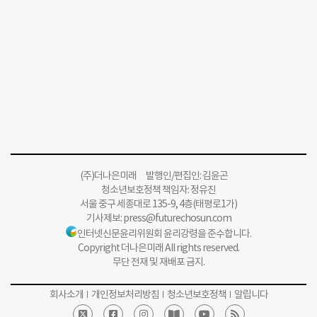
(주)더나은미래 발행인/편집인: 김윤곤
청소년보호정책 책임자: 정유진
서울 중구 세종대로 135-9, 4층(태평로1가)
기사제보:
press@futurechosun.com
인터넷신문윤리위원회 윤리강령을 준수합니다.
Copyright 더나은미래 All rights reserved.
무단 전재 및 재배포 금지.
회사소개
개인정보처리방침
청소년보호정책
알립니다