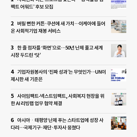
팩트 어워드’ 후보 모집
버릴 뻔한 커튼·쿠션에 새 가치…이케아에 들어
온 사회적기업 재봉 서비스
한 줄 점자를 ‘화면’으로…50년 난제 풀고 세계
시장 두드린 ‘닷’
기업자원봉사의 ‘진짜 성과’는 무엇인가…UN이
제시한 새 기준은
사이임팩트-넥스트임팩트, 사회복지 현장을 위
한 AI 리빙랩 업무 협약 체결
아시아ㆍ태평양 난제 푸는 스타트업에 성장 사
다리…국제기구·재단·투자사 뭉쳤다