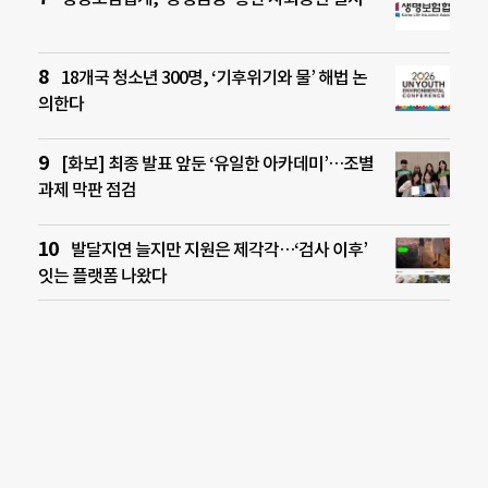
18개국 청소년 300명, ‘기후위기와 물’ 해법 논
의한다
[화보] 최종 발표 앞둔 ‘유일한 아카데미’…조별
과제 막판 점검
발달지연 늘지만 지원은 제각각…‘검사 이후’
잇는 플랫폼 나왔다