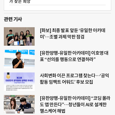
가 찾은 희망
관련 기사
[화보] 최종 발표 앞둔 ‘유일한 아카데
미’…조별 과제 막판 점검
[유한양행-유일한 아카데미] 이호영 대
표 “선의를 행동으로 연결하라”
사회변화 이끈 프로그램 찾는다…‘공익
활동 임팩트 어워드’ 후보 모집
[유한양행-유일한 아카데미] “코딩 몰라
도 앱 만든다”…청년들이 AI로 설계한
헬스케어 해법