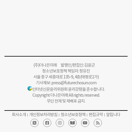
(주)더나은미래 발행인/편집인: 김윤곤
청소년보호정책 책임자: 정유진
서울 중구 세종대로 135-9, 4층(태평로1가)
기사제보:
press@futurechosun.com
인터넷신문윤리위원회 윤리강령을 준수합니다.
Copyright 더나은미래 All rights reserved.
무단 전재 및 재배포 금지.
회사소개
개인정보처리방침
청소년보호정책
편집규약
알립니다