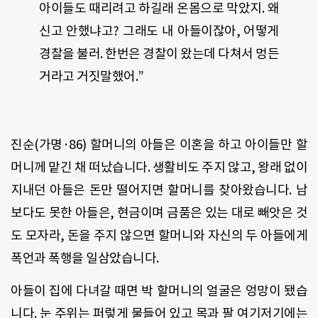
아이들도 때리려고 하길래 온몸으로 막았지. 왜
신고 안했냐고? 그래도 내 아들이잖아, 어떻게
경찰을 불러. 한번은 경찰이 왔는데 다쳐서 멍든
거라고 거짓말했어.”
진순
(
가명·
86)
할머니의 아들은 이혼을 하고 아이들만 할
머니께 맡긴 채 떠났습니다
.
생활비도 주지 않고
,
왕래 없이
지내던 아들은 돈만 떨어지면 할머니를 찾아왔습니다
.
남
보다도 못한 아들은
,
현금이며 금품은 있는 대로 빼앗은 것
도 모자라
,
돈을 주지 않으면 할머니와 자신의 두 아들에게
폭언과 폭행을 일삼았습니다
.
아들이 집에 다녀갈 때면 박 할머니의 얼굴은 엉망이 됐습
니다
.
눈 주위는 퍼렇게 물들어 있고 목과 팔 여기저기에는