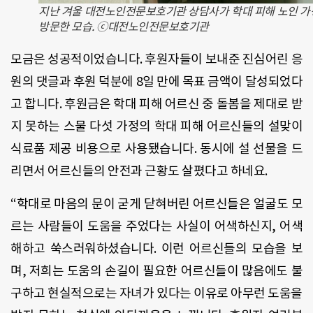
지난 겨울 대전노인전문보호기관 상담사가 학대 피해 노인 
방문한 모습. ⓒ대전노인전문보호기관
모금은 성공적이었습니다
.
후원자들이 보내준 진심어린 응
원의 댓글과 후원 덕분에
8
일 만에 목표 금액이 달성되었다
고 합니다
.
후원금은 학대 피해 어르신 중 돌봄을 제대로 받
지 못하는 스물 다섯 가정의 학대 피해 어르신들의 설맞이
식료품 제공 비용으로 사용됐습니다
.
동시에 설 선물을 드
리면서 어르신들의 안전과 근황도 살폈다고 하네요
.
“
학대로 마음의 문이 굳게 닫혀버린 어르신들은 얼굴도 모
르는 사람들이 도움을 주었다는 사실이 어색하신지
,
어색
해하고 쑥스러워하셨습니다
.
이런 어르신들의 모습을 보
며
,
저희는 도움의 손길이 필요한 어르신들이 많음에도 불
구하고 현실적으로는 자녀가 있다는 이유로 아무런 도움을