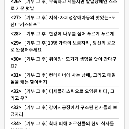
[기부 그 후] 부족하고 서툴지만 발달장애인 스스
로 가꾼 텃밭
[기부 그 후] 지적·자폐성장애아동의 맛있는~도
전! “키즈쉐프”
[기부 그 후] 한강에 나무를 심어 푸르게 푸르게
[기부 그 후]10명 가족의 보금자리, 당신의 콩으
로 완성해주세요
[기부 그 후] 위이잉~ 모기가 생명을 앗아 간다구
요?
[기부 그 후] 컨테이너에 사는 남매, 그리고 매일
돌을 캐는 할아버지
[기부 그 후] 미세플라스틱으로 오염된 바다, 그
리고 우리
[기부 그 후] 강아지공장에서 구조된 천사들의 보
금자리
[기부 그 후] 학대 피해 어르신들의 한끼 식사를