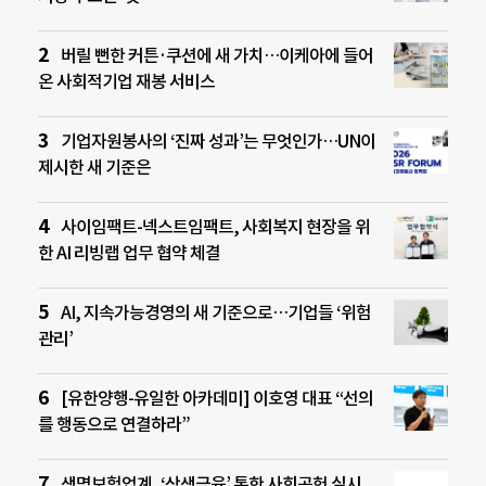
버릴 뻔한 커튼·쿠션에 새 가치…이케아에 들어
온 사회적기업 재봉 서비스
기업자원봉사의 ‘진짜 성과’는 무엇인가…UN이
제시한 새 기준은
사이임팩트-넥스트임팩트, 사회복지 현장을 위
한 AI 리빙랩 업무 협약 체결
AI, 지속가능경영의 새 기준으로…기업들 ‘위험
관리’
[유한양행-유일한 아카데미] 이호영 대표 “선의
를 행동으로 연결하라”
생명보험업계, ‘상생금융’ 통한 사회공헌 실시