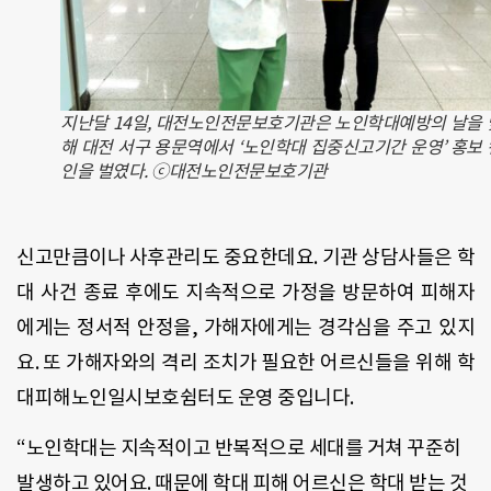
지난달 14일, 대전노인전문보호기관은 노인학대예방의 날을
해 대전 서구 용문역에서 ‘노인학대 집중신고기간 운영’ 홍보
인을 벌였다. ⓒ대전노인전문보호기관
신고만큼이나 사후관리도 중요한데요
.
기관 상담사들은 학
대 사건 종료 후에도 지속적으로 가정을 방문하여 피해자
에게는 정서적 안정을
,
가해자에게는 경각심을 주고 있지
요
.
또 가해자와의 격리 조치가 필요한 어르신들을 위해 학
대피해노인일시보호쉼터도 운영 중입니다
.
“
노인학대는 지속적이고 반복적으로 세대를 거쳐 꾸준히
발생하고 있어요
.
때문에 학대 피해 어르신은 학대 받는 것