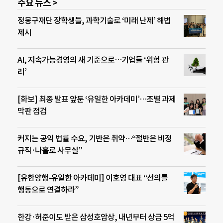
주요 뉴스 >
정몽구재단 장학생들, 과학기술로 ‘미래 난제’ 해법
제시
AI, 지속가능경영의 새 기준으로…기업들 ‘위험 관
리’
[화보] 최종 발표 앞둔 ‘유일한 아카데미’…조별 과제
막판 점검
커지는 공익 법률 수요, 기반은 취약…“절반은 비정
규직·나홀로 사무실”
[유한양행-유일한 아카데미] 이호영 대표 “선의를
행동으로 연결하라”
한강·허준이도 받은 삼성호암상, 내년부터 상금 5억