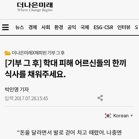
뉴스
경제
사회
환경
공익
국제
ESG·CSR
인터뷰
오
더나은미래X해피빈 기부 그 후
[기부 그 후] 학대 피해 어르신들의 한끼
식사를 채워주세요.
박민영 기자
입력 2017.07.28.
15:45
Korean
▼
“돈을 달라면서 발로 걷어 차고 때렸어. 나중엔