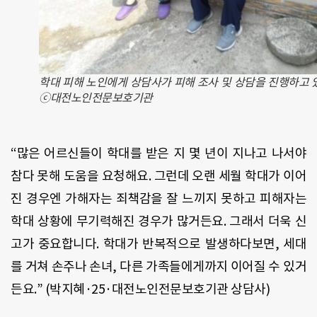
학대 피해 노인에게 상담사가 피해 조사 및 상담을 진행하고 
ⓒ대전노인전문보호기관
“
많은 어르신들이 학대를 받은 지 몇 년이 지나고 나서야
참다 못해 도움을 요청해요
.
그런데 오랜 세월 학대가 이어
진 경우엔 가해자는 죄책감을 잘 느끼지 못하고 피해자는
학대 상황에 무기력해진 경우가 많거든요
.
그래서 더욱 신
고가 중요합니다
.
학대가 반복적으로 발생하다보면
,
세대
를 거쳐 손주나 손녀
,
다른 가족들에게까지 이어질 수 있거
든요
.” (
박지혜·
25·대전노인전문보호기관
상담사
)