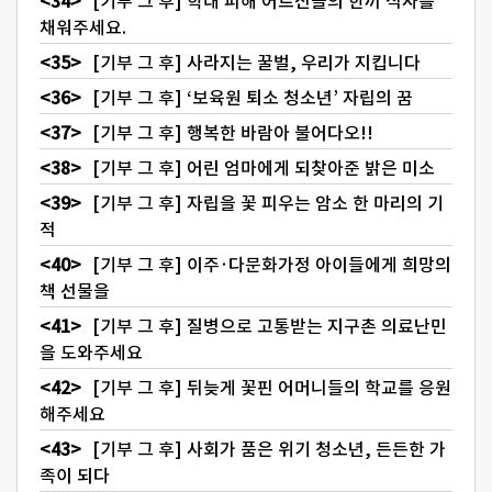
[기부 그 후] 학대 피해 어르신들의 한끼 식사를
채워주세요.
[기부 그 후] 사라지는 꿀벌, 우리가 지킵니다
[기부 그 후] ‘보육원 퇴소 청소년’ 자립의 꿈
[기부 그 후] 행복한 바람아 불어다오!!
[기부 그 후] 어린 엄마에게 되찾아준 밝은 미소
[기부 그 후] 자립을 꽃 피우는 암소 한 마리의 기
적
[기부 그 후] 이주·다문화가정 아이들에게 희망의
책 선물을
[기부 그 후] 질병으로 고통받는 지구촌 의료난민
을 도와주세요
[기부 그 후] 뒤늦게 꽃핀 어머니들의 학교를 응원
해주세요
[기부 그 후] 사회가 품은 위기 청소년, 든든한 가
족이 되다