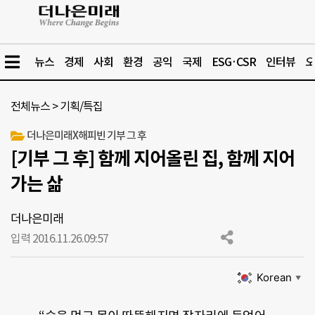
뉴스
경제
사회
환경
공익
국제
ESG·CSR
인터뷰
오
전체뉴스
>
기획/특집
더나은미래X해피빈 기부 그 후
[기부 그 후] 함께 지어올린 집, 함께 지어
가는 삶
더나은미래
입력 2016.11.26.
09:57
Korean
▼