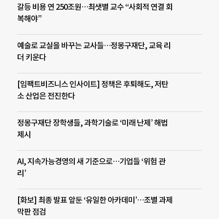
갈등 비용 연 250조원…최샛별 교수 “사회적 연결 회
복해야”
예술로 교실을 바꾸는 교사들…정몽구재단, 교육 리
더 키운다
[임팩트비즈니스 인사이트] 정책은 후퇴해도, 저탄
소 산업은 전진한다
정몽구재단 장학생들, 과학기술로 ‘미래 난제’ 해법
제시
AI, 지속가능경영의 새 기준으로…기업들 ‘위험 관
리’
[화보] 최종 발표 앞둔 ‘유일한 아카데미’…조별 과제
막판 점검