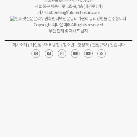
청소년보호정책 책임자: 정유진
서울 중구 세종대로 135-9, 4층(태평로1가)
기사제보:
press@futurechosun.com
인터넷신문윤리위원회 윤리강령을 준수합니다.
Copyright 더나은미래 All rights reserved.
무단 전재 및 재배포 금지.
회사소개
개인정보처리방침
청소년보호정책
편집규약
알립니다