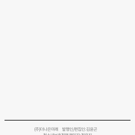
(주)더나은미래 발행인/편집인: 김윤곤