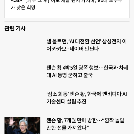
[기부 그 후] 여보 제발 먼저 가지마, 80대 노부부
가 찾은 희망
관련 기사
샘 올트먼, ‘AI 대전환 선언’ 삼성전자 이
어 카카오·네이버 만난다
젠슨 황 4박5일 광폭 행보…한국과 차세
대 AI 동맹 굳히고 출국
‘삼소 회동’ 젠슨 황, 한국에 엔비디아 AI
기술센터 설립 추진
젠슨 황, 7개월 만에 방한…“깜짝 놀랄
만한 선물 가져왔다”