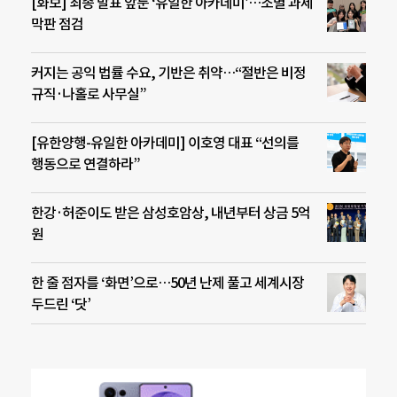
[화보] 최종 발표 앞둔 ‘유일한 아카데미’…조별 과제
막판 점검
커지는 공익 법률 수요, 기반은 취약…“절반은 비정
규직·나홀로 사무실”
[유한양행-유일한 아카데미] 이호영 대표 “선의를
행동으로 연결하라”
한강·허준이도 받은 삼성호암상, 내년부터 상금 5억
원
한 줄 점자를 ‘화면’으로…50년 난제 풀고 세계시장
두드린 ‘닷’