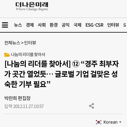
뉴스
경제
사회
환경
공익
국제
ESG·CSR
인터뷰
오
전체뉴스
>
인터뷰
나눔의 리더를 찾아서
[나눔의 리더를 찾아서] ⑫ “경주 최부자
가 곳간 열었듯… 글로벌 기업 걸맞은 성
숙한 기부 필요”
박란희 편집장
입력 2012.11.27.
10:57
Korean
▼