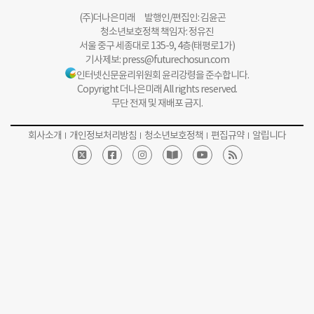
(주)더나은미래 발행인/편집인: 김윤곤
청소년보호정책 책임자: 정유진
서울 중구 세종대로 135-9, 4층(태평로1가)
기사제보:
press@futurechosun.com
인터넷신문윤리위원회 윤리강령을 준수합니다.
Copyright 더나은미래 All rights reserved.
무단 전재 및 재배포 금지.
회사소개
개인정보처리방침
청소년보호정책
편집규약
알립니다