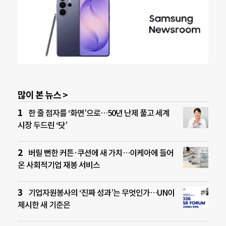
많이 본 뉴스 >
한 줄 점자를 ‘화면’으로…50년 난제 풀고 세계
시장 두드린 ‘닷’
버릴 뻔한 커튼·쿠션에 새 가치…이케아에 들어
온 사회적기업 재봉 서비스
기업자원봉사의 ‘진짜 성과’는 무엇인가…UN이
제시한 새 기준은