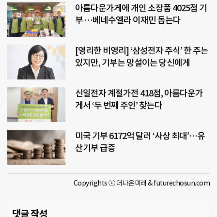
아름다운가게에 개인 소장품 4025점 기
부 …베네수엘라 이재민 돕는다
[영리한 비영리] ‘삼성전자 주식’ 한 주는
있지만, 기부는 망설이는 당신에게
신일전자 계절가전 418점, 아름다운가
게서 ‘두 번째 주인’ 찾는다
미국 기부 6172억 달러 ‘사상 최대’…유
산기부 급증
Copyrights ⓒ 더나은미래 & futurechosun.com
댓글 작성