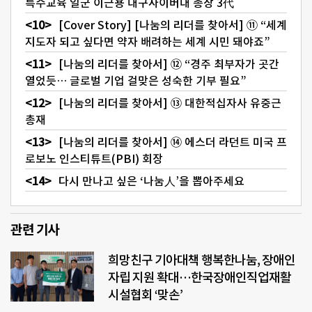
특수교육 일군 이근용 대구사이버대 총장 3代
[Cover Story] [나눔의 리더를 찾아서] ⑪ “세계
지도자 되고 싶다면 약자 배려하는 세계 시민 돼야죠”
[나눔의 리더를 찾아서] ⑫ “경주 최부자가 곳간
열었듯… 글로벌 기업 걸맞은 성숙한 기부 필요”
[나눔의 리더를 찾아서] ⑬ 대한적십자사 유중근
총재
[나눔의 리더를 찾아서] ⑭ 에스더 라던트 미국 프
로보노 인스티튜트(PBI) 회장
다시 만나고 싶은 ‘나눔人’을 뽑아주세요
관련 기사
희망친구 기아대책 행복한나눔, 장애인
자립 지원 확대…한국장애인직업재활
시설협회 ‘맞손’