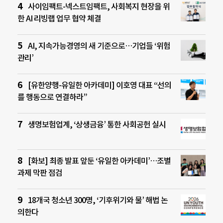
사이임팩트-넥스트임팩트, 사회복지 현장을 위
한 AI 리빙랩 업무 협약 체결
AI, 지속가능경영의 새 기준으로…기업들 ‘위험
관리’
[유한양행-유일한 아카데미] 이호영 대표 “선의
를 행동으로 연결하라”
생명보험업계, ‘상생금융’ 통한 사회공헌 실시
[화보] 최종 발표 앞둔 ‘유일한 아카데미’…조별
과제 막판 점검
18개국 청소년 300명, ‘기후위기와 물’ 해법 논
의한다