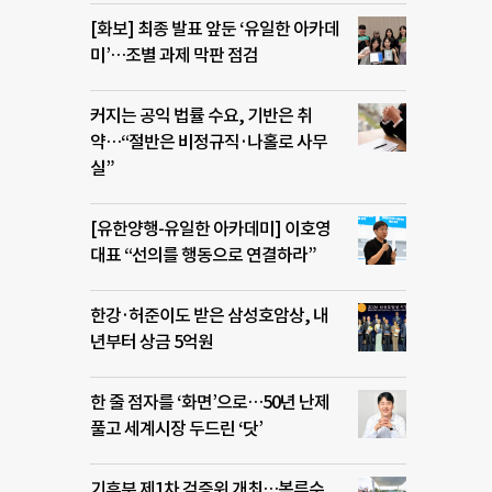
[화보] 최종 발표 앞둔 ‘유일한 아카데
미’…조별 과제 막판 점검
커지는 공익 법률 수요, 기반은 취
약…“절반은 비정규직·나홀로 사무
실”
[유한양행-유일한 아카데미] 이호영
대표 “선의를 행동으로 연결하라”
한강·허준이도 받은 삼성호암상, 내
년부터 상금 5억원
한 줄 점자를 ‘화면’으로…50년 난제
풀고 세계시장 두드린 ‘닷’
기후부 제1차 검증위 개최…복류수