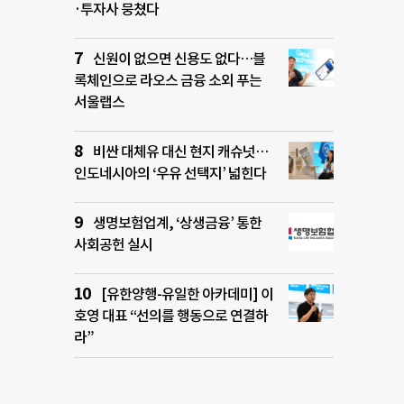
·투자사 뭉쳤다
신원이 없으면 신용도 없다…블
록체인으로 라오스 금융 소외 푸는
서울랩스
비싼 대체유 대신 현지 캐슈넛…
인도네시아의 ‘우유 선택지’ 넓힌다
생명보험업계, ‘상생금융’ 통한
사회공헌 실시
[유한양행-유일한 아카데미] 이
호영 대표 “선의를 행동으로 연결하
라”