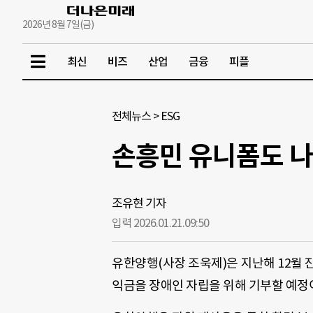
2026년 8월 7일(금)
최신
비즈
산업
금융
피플
전체뉴스
>
ESG
손흥민 유니폼도 나
조유현 기자
입력 2026.01.21.
09:50
유한양행(사장 조욱제)은 지난해 12월 진
익금을 장애인 자립을 위해 기부할 예정이