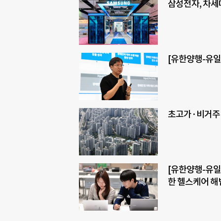
삼성전자, 차세대
[유한양행-유일
초고가·비거주 
[유한양행-유일
한 헬스케어 해