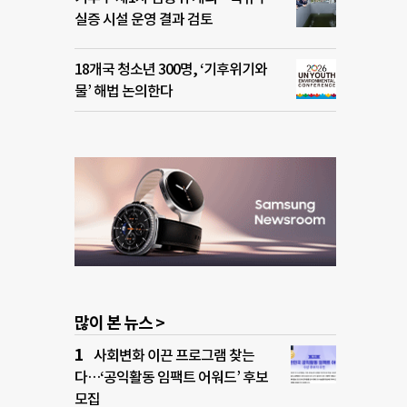
실증 시설 운영 결과 검토
18개국 청소년 300명, ‘기후위기와
물’ 해법 논의한다
많이 본 뉴스 >
사회변화 이끈 프로그램 찾는
다…‘공익활동 임팩트 어워드’ 후보
모집