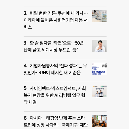
버릴 뻔한 커튼·쿠션에 새 가치…
이케아에 들어온 사회적기업 재봉 서
비스
한 줄 점자를 ‘화면’으로…50년
난제 풀고 세계시장 두드린 ‘닷’
기업자원봉사의 ‘진짜 성과’는 무
엇인가…UN이 제시한 새 기준은
사이임팩트-넥스트임팩트, 사회
복지 현장을 위한 AI 리빙랩 업무 협
약 체결
아시아ㆍ태평양 난제 푸는 스타
트업에 성장 사다리…국제기구·재단